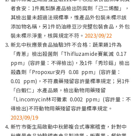
者食安：1件鳳梨酥產品檢出防腐劑「己二烯酸」，
其檢出量未超過法規標準，惟產品外包裝未標示該
添加物名稱，另1件奶油綠豆沙完整包裝食品，外包
裝未標示淨重，核與規定不符。
2023/09/22
新北中秋應景食品抽驗3件不合格：蔬果類1件為
「青蔥」檢出殺菌劑「Thifluzamide賽氟滅 0.17
ppm」(容許量：不得檢出)，及1件「秀珍菇」檢出
殺蟲劑「Propoxur安丹 0.08 ppm」(容許量：
0.01 ppm)，不符農藥殘留容許量標準規定；另1件
「白蝦仁」水產品類，檢出動物用藥殘留
「Lincomycin林可黴素 0.002 ppm」(容許量：不
得檢出)不符動物用藥殘留容許量標準規定。
2023/09/19
新竹市衛生局啟動中秋節複合式專案稽查，針對中
秋應景食品抽驗稽查食品製造業、販賣業、餐飲業