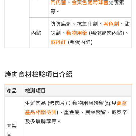
門氏菌
、
金黃色葡萄球菌
腸毒素
等。
防防腐劑、抗氧化劑、
著色劑
、甜
內餡
味劑、
動物用藥
(鴨蛋或肉內餡)、
蘇丹紅
(鴨蛋內餡)
烤肉食材檢驗項目介紹
產品
檢測項目
生鮮肉品 (烤肉片)：動物用藥殘留(詳見
禽畜
產品相關檢測
)、重金屬、農藥殘留、戴奧辛
及多氯聯苯等。
肉製
品