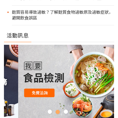
麩質容易導致過敏？了解麩質食物過敏原及過敏症狀，
避開飲食誤區
活動訊息