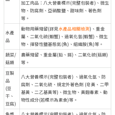
加工肉品：八大營養標示(完整包裝者)、微生
物、防腐劑、亞硝酸鹽、甜味劑、著色劑
等。
動物用藥殘留(詳見
水產品相關檢測
)、重金
水產
屬、二氧化硫(蝦蟹)、過氧化氫(蝦蟹)、微生
品
物、揮發性鹽基態氮(魚)、組織胺(魚)等。
蔬菜/
農藥殘留、重金屬(鉛、鎘)、二氧化硫(菇類)
菇類
等。
豆製
八大營養標示(完整包裝者) 、過氧化氫、防
品
腐劑、二氧化硫、規定外著色劑 (皂黃、二甲
(豆
基黃、二乙基黃等)、微生物、黃麴毒素、動
干、
物性成分(若標示為素食)等。
豆腐)
魚漿
八大營養標示(完整包裝者) 、過氧化氫、防