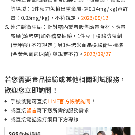
等場域：1件秋刀魚檢出重金屬-鎘0.14mg/kg(容許
量：0.05mg/kg)，不符規定。
2023/09/12
連江縣衛生局：針對轄內業者販售應景食材、應景
餐廳(燒烤店)加強稽查抽驗，1件豆干檢驗防腐劑
(苯甲酸) 不符規定；另1件烤米血串檢驗衛生標準
(金黃色葡萄球菌) 與規定不符。
2023/09/27
若您需要食品檢驗或其他相關測試服務，
歡迎您立即詢問！
手機瀏覽可直接
LINE官方帳號詢問
！
或直接
留言
寫下您所需的服務需求
或直接電話撥打網頁下方專線