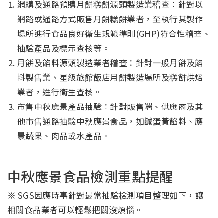
網購及通路預購月餅糕餅源頭製造業稽查：針對以
網路或通路方式販售月餅糕餅業者，至執行其製作
場所進行食品良好衛生規範準則(GHP)符合性稽查、
抽驗產品及標示查核等。
月餅及餡料源頭製造業者稽查：針對一般月餅及餡
料製售業、星級旅館飯店月餅製造場所及糕餅烘焙
業者，進行衛生查核。
市售中秋應景產品抽驗：針對販售端、供應商及其
他市售通路抽驗中秋應景食品，如鹹蛋黃餡料、應
景蔬果、肉品或水產品。
中秋應景食品檢測重點提醒
※ SGS因應時事針對最常抽驗檢測項目整理如下，讓
相關食品業者可以輕鬆把關沒煩惱。