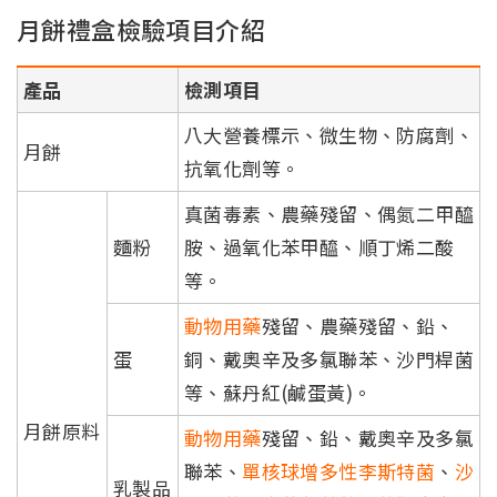
月餅禮盒檢驗項目介紹
產品
檢測項目
八大營養標示、微生物、防腐劑、
月餅
抗氧化劑等。
真菌毒素、農藥殘留、偶氮二甲醯
麵粉
胺、過氧化苯甲醯、順丁烯二酸
等。
動物用藥
殘留、農藥殘留、鉛、
蛋
銅、戴奧辛及多氯聯苯、沙門桿菌
等、蘇丹紅(鹹蛋黃)。
月餅原料
動物用藥
殘留、鉛、戴奧辛及多氯
聯苯、
單核球增多性李斯特菌
、
沙
乳製品