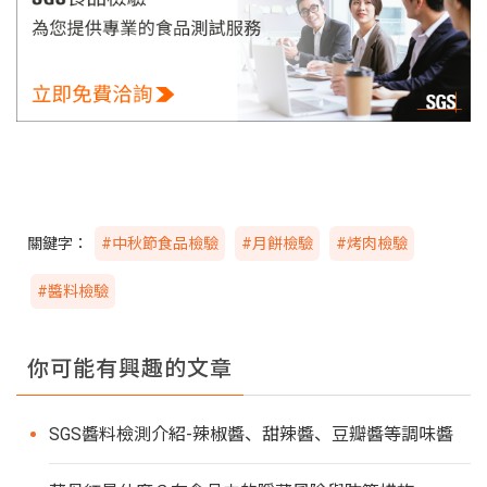
關鍵字：
#中秋節食品檢驗
#月餅檢驗
#烤肉檢驗
#醬料檢驗
你可能有興趣的文章
SGS醬料檢測介紹-辣椒醬、甜辣醬、豆瓣醬等調味醬