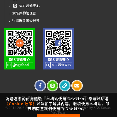
．
SGS 證食安心
．
食品藥物管理署
．
行政院農業委員會
Cookie政策
|
服務條款
|
服務據點
|
服務洽詢
|
Q&A問答集
|
網站導覽
為增進您的使用體驗，本網站使用 Cookies，您可以點選
《Cookie 政策》
以詳細了解其內容。繼續使用本網站，即
© 2011-2026 SGS. Taiwan All Rights Reserved. | Designed by SGS Taiwan
表明同意我們使用的 Cookies。
WebTeam