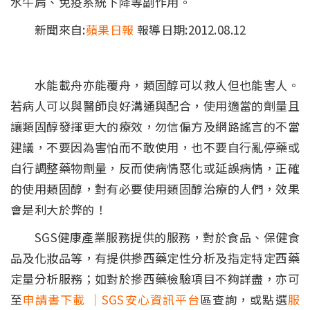
水牛肩、免疫系統下降等副作用。
新聞來自:
蘋果日報
報導日期:2012.08.12
水能載舟亦能覆舟，類固醇可以救人但也能害人。
若病人可以與醫師良好溝通與配合，使用適當的劑量且
讓類固醇發揮更大的療效，勿信偏方及網路謠言的不當
建議，不要因為害怕而不敢使用，也不要自行亂停藥或
自行調整藥物劑量，反而使病情惡化或延誤病情，正確
的使用類固醇，對有必要使用類固醇治療的人們，效果
會是利大於弊的！
SGS健康產業服務提供的服務，對於食品、保健食
品及化妝品等，有提供摻西藥定性分析及指定特定西藥
定量分析服務；如對於摻西藥檢驗項目不夠詳盡，亦可
至
申請書下載 ｜SGS安心資訊平台
區查詢，或點選
服