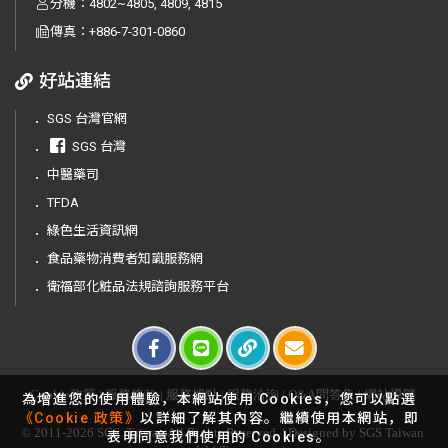
分機：4802~4805, 4809, 4815
傳真：
+886-7-301-0860
好站連結
．
SGS 台灣官網
．
SGS 台灣
．
中醫藥司
．
TFDA
．
綠色生活資訊網
．
食品藥物消費者知識服務網
．
衛福部化粧品法規諮詢服務平台
Cookie政策
|
服務條款
|
服務據點
|
服務洽詢
|
Q&A問答集
|
網站導覽
為增進您的使用體驗，本網站使用 Cookies，您可以點選
《Cookie 政策》
以詳細了解其內容。繼續使用本網站，即
© 2011-2026 SGS. Taiwan All Rights Reserved. | Designed by SGS Taiwan
表明同意我們使用的 Cookies。