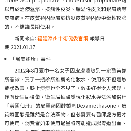
clobetasol propionate。clobetasol propionate可
以用於治療濕疹、接觸性皮炎、脂溢性皮炎和銀屑病等
皮膚病。在皮質類固醇屬於抗炎皮質類固醇中藥性較強
的，不建議長期使用。
新聞來自:
福建漳州市衛健委官網
報導日
期:2021.01.17
「醫美診所」事件
2012年8月臺中一名女子因皮膚過敏到一家醫美診
所看診，買了一瓶診所推薦的化妝水，使用後不但過敏
症狀改善，臉上痘痘也全不見了，效果好得令人起疑，
遂向衛生局檢舉。衛生局抽驗發現化妝水違法添加俗稱
「美國仙丹」的皮質類固醇製劑Dexamethasone，皮
質類固醇是雖然是合法藥物，但必需要有醫師處方籤才
可使用，消費者如果使用過量將可能造成腸胃道出血、