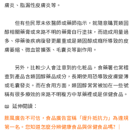
膚炎、脂漏性皮膚炎等。
但有些民眾未依醫師或藥師指示，就隨意購買類固
醇相關藥膏或來路不明的藥膏自行塗抹，而造成用量過
多、停藥後疾病復發更嚴重或是類固醇成癮所導致的皮
膚萎縮、微血管擴張、毛囊炎等副作用。
另外，比較少人會注意到的化粧品，食藥署也常稽
查到產品含類固醇藥品成分，長期使用恐導致皮膚變薄
或毛囊發炎。而在食用方面，類固醇常常被加在一些號
稱有很多療效的來路不明複方中草藥裡或是保健食品。
📖 延伸閱讀：
膨風廣告不可信，食品廣告宣稱「提升抵抗力」為違規
第一名。您知道怎麼分辨健康食品與保健食品嗎? ｜