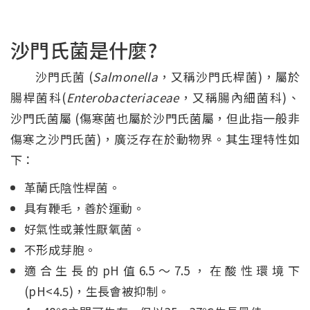
沙門氏菌是什麼?
沙門氏菌 (
Salmonella
，又稱沙門氏桿菌)，屬於
腸桿菌科(
Enterobacteriaceae
，又稱腸內細菌科)、
沙門氏菌屬 (傷寒菌也屬於沙門氏菌屬，但此指一般非
傷寒之沙門氏菌)，廣泛存在於動物界。其生理特性如
下：
革蘭氏陰性桿菌。
具有鞭毛，善於運動。
好氣性或兼性厭氧菌。
不形成芽胞。
適合生長的pH值6.5～7.5，在酸性環境下
(pH<4.5)，生長會被抑制。