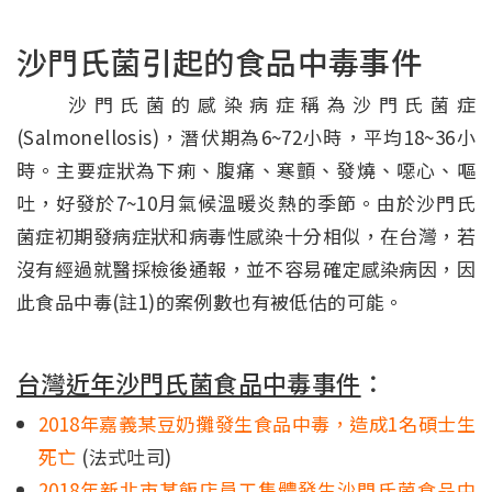
沙門氏菌引起的食品中毒事件
沙門氏菌的感染病症稱為沙門氏菌症
(Salmonellosis)，潛伏期為6~72小時，平均18~36小
時。主要症狀為下痢、腹痛、寒顫、發燒、噁心、嘔
吐，好發於7~10月氣候溫暖炎熱的季節。由於沙門氏
菌症初期發病症狀和病毒性感染十分相似，在台灣，若
沒有經過就醫採檢後通報，並不容易確定感染病因，因
此食品中毒(註1)的案例數也有被低估的可能。
台灣近年沙門氏菌食品中毒事件
：
2018年嘉義某豆奶攤發生食品中毒，造成1名碩士生
死亡
(法式吐司)
2018年新北市某飯店員工集體發生沙門氏菌食品中