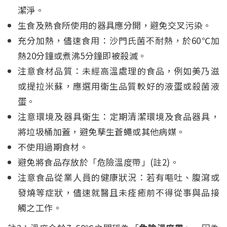
潔淨。
生食及熟食所使用的器具應分開，避免交叉污染。
充分加熱，儘速食用：沙門氏菌不耐熱，於60℃加
熱20分鐘或煮沸5分鐘即被殺滅。
注意食材品質：未經高溫處理的食品，例如美乃滋
或提拉米蘇，應選用衛生品質較好的液蛋或殺菌液
蛋。
注意環境及器具衛生：定期清潔環境及食品器具，
將垃圾桶加蓋，避免孳生蒼蠅或其他病媒。
不使用過期食材。
避免將食品存放於「危險溫度帶」(註2)。
注意食品從業人員的健康狀況：若有嘔吐、腹瀉或
發燒等症狀，儘速就醫且未痊癒前不得從事與品接
觸之工作。