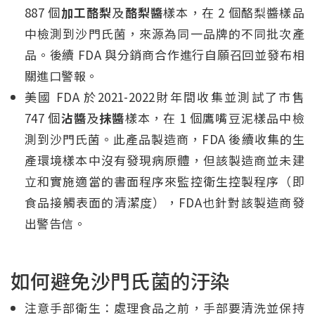
887 個
加工酪梨
及
酪梨醬
樣本，在 2 個酪梨醬樣品
中檢測到沙門氏菌，來源為同一品牌的不同批次產
品。後續 FDA 與分銷商合作進行自願召回並發布相
關進口警報。
美國 FDA 於2021-2022財年間收集並測試了市售
747 個
沾醬
及
抹醬
樣本，在 1 個鷹嘴豆泥樣品中檢
測到沙門氏菌。此產品製造商，FDA 後續收集的生
產環境樣本中沒有發現病原體，但該製造商並未建
立和實施適當的書面程序來監控衛生控製程序（即
食品接觸表面的清潔度），FDA也針對該製造商發
出警告信。
如何避免沙門氏菌的汙染
注意手部衛生：處理食品之前，手部要清洗並保持