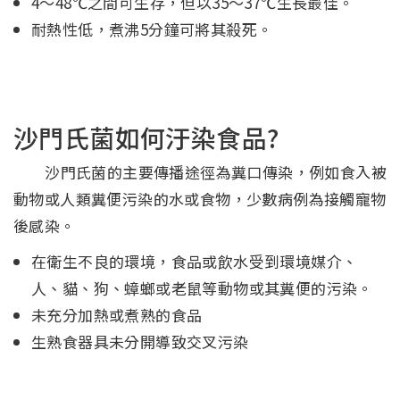
4～48℃之間可生存，但以35～37℃生長最佳。
耐熱性低，煮沸5分鐘可將其殺死。
沙門氏菌如何汙染食品?
沙門氏菌的主要傳播途徑為糞口傳染，例如食入被
動物或人類糞便污染的水或食物，少數病例為接觸寵物
後感染。
在衛生不良的環境，食品或飲水受到環境媒介、
人、貓、狗、蟑螂或老鼠等動物或其糞便的污染。
未充分加熱或煮熟的食品
生熟食器具未分開導致交叉污染