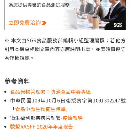
※ 本文由SGS食品服務部編輯小組整理編撰；若他方
引用本網頁相關文章內容亦應註明出處，並應確實遵守
著作權規範。
參考資料
食品藥物管理署：防治食品中毒專區
中華民國109年10月6日衛授食字第1091302247號
「
食品中微生物衛生標準
」
衛生福利部疾病管制署-
疫情報導
歐盟RASFF 2020年年度報告