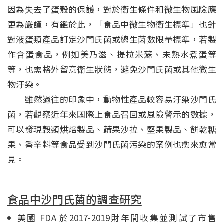
因為失去了蛋殼的保護，對於衛生條件和微生物風險應
更為嚴謹，有鑑於此，「食品中微生物衛生標準」也針
對液蛋類產品訂定沙門氏菌或總生菌數限量標準，若製
作含蛋食品，例如美乃滋、提拉米蘇、未熟水煮蛋等
等，也需格外留意衛生狀態，避免沙門氏菌或其他微生
物汙染。
雖然過往的印象中，動物性產品較容易汙染沙門氏
菌，若觀察近年來國際上食品召回或風險警示的數據，
可以發現穀類烘焙製品、蔬果沙拉、堅果製品、餅乾糖
果、香辛料等食品受到沙門氏菌污染的案例也愈來愈常
見。
食品中沙門氏菌的調查研究
美國 FDA 於2017-2019財年間收集並測試了市售