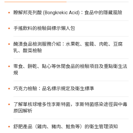
瞭解邦克列酸 (Bongkrekic Acid)：食品中的隱藏風險
手搖飲料的檢驗與標示懶人包
醃漬食品檢測服務介紹：水果乾、蜜餞、肉乾、豆腐
乳、酸菜檢驗
零食、餅乾、點心等休閒食品的檢驗項目及重點衛生法
規
巧克力檢驗：品名標示規定及衛生標準
了解單核球增多性李斯特菌，李斯特菌感染途徑與中毒
原因解析
舒肥產品（雞肉、豬肉、鮭魚等）的衛生管理須知