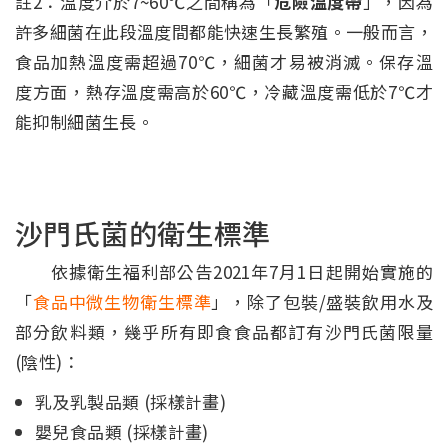
註2：溫度介於7~60℃之間稱為「
危險溫度帶
」，因為
許多細菌在此段溫度間都能快速生長繁殖。一般而言，
食品加熱溫度需超過70℃，細菌才易被消滅。保存溫
度方面，熱存溫度需高於60℃，冷藏溫度需低於7℃才
能抑制細菌生長。
沙門氏菌的衛生標準
依據衛生福利部公告2021年7月1日起開始實施的
「
食品中微生物衛生標準
」，除了包裝/盛裝飲用水及
部分飲料類，幾乎所有即食食品都訂有沙門氏菌限量
(陰性)：
乳及乳製品類 (採樣計畫)
嬰兒食品類 (採樣計畫)