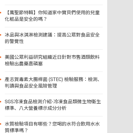
【萬聖節特輯】你知道家中寶貝們使用的兒童
化粧品是安全的嗎？
冰品與冰淇淋檢測建議：提高公眾對食品安全
的警覺性
美國公眾利益研究組織近日針對市售酒類飲料
檢驗出農藥嘉磷塞
產志賀毒素大腸桿菌 (STEC) 檢驗服務：檢測、
判讀與食品安全風險管理
SGS冷凍食品檢測介紹-冷凍食品類微生物衛生
標準、八大營養標示成分分析
水質檢驗項目有哪些？您喝的水符合飲用水水
質標準嗎？