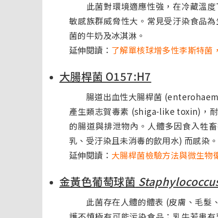
此菌對環境適應性強，在冷藏溫度下
敏感族群威脅性大。常見受汙染食品為
菌的牛奶及冰淇淋。
延伸閱讀：
了解單核球增多性李斯特菌
大腸桿菌 O157:H7
腸道出血性大腸桿菌 (enterohaemor
產生類志賀毒素 (shiga-like t
的腸道與排泄物內。人體多因食入牲畜
乳、受汙染且未消毒的飲用水) 而感染
延伸閱讀：
大腸桿菌檢驗方法與微生物
金黃色葡萄球菌
Staphylococcu
此菌存在人體的體表 (皮膚、毛髮、
護不慎極有可能污染食品；乳牛若患有