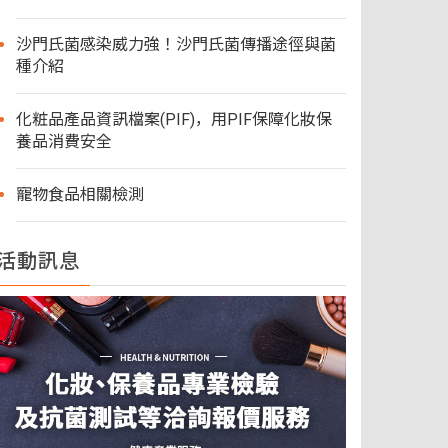
沙門氏菌感染威力強！沙門氏菌傳播途徑與菌
種介紹
化粧品產品資訊檔案(PIF)，用PIF保障化妝保
養品消費安全
寵物食品相關檢測
活動訊息