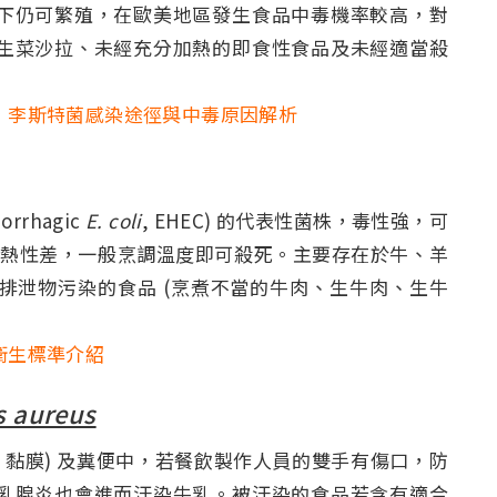
仍可繁殖，在歐美地區發生食品中毒機率較高，對
生菜沙拉、未經充分加熱的即食性食品及未經適當殺
，李斯特菌感染途徑與中毒原因解析
rhagic
E. coli
, EHEC) 的代表性菌株，毒性強，可
oxin)，耐熱性差，一般烹調溫度即可殺死。主要存在於牛、羊
排泄物污染的食品 (烹煮不當的牛肉、生牛肉、生牛
。
衛生標準介紹
s aureus
黏膜) 及糞便中，若餐飲製作人員的雙手有傷口，防
乳腺炎也會進而汙染牛乳。被汙染的食品若含有適合