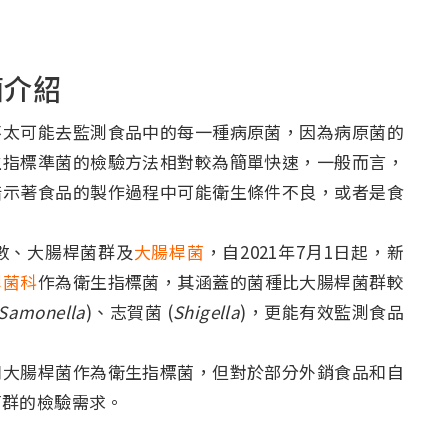
菌介紹
太可能去監測食品中的每一種病原菌，因為病原菌的
生指標準菌的檢驗方法相對較為簡單快速，一般而言，
暗示著食品的製作過程中可能衛生條件不良，或者是食
、大腸桿菌群及
大腸桿菌
，自2021年7月1日起，新
桿菌科
作為衛生指標菌，其涵蓋的菌種比大腸桿菌群較
Samonella
)、志賀菌 (
Shigella
)，更能有效監測食品
大腸桿菌作為衛生指標菌，但對於部分外銷食品和自
菌群的檢驗需求。