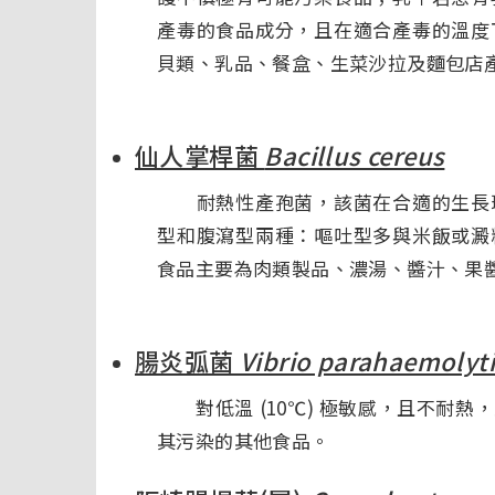
產毒的食品成分，且在適合產毒的溫度
貝類、乳品、餐盒、生菜沙拉及麵包店
仙人掌桿菌
Bacillus cereus
耐熱性產孢菌，該菌在合適的生長環
型和腹瀉型兩種：嘔吐型多與米飯或澱
食品主要為肉類製品、濃湯、醬汁、果
腸炎弧菌
Vibrio parahaemolyt
對低溫 (10℃) 極敏感，且不耐熱
其污染的其他食品。