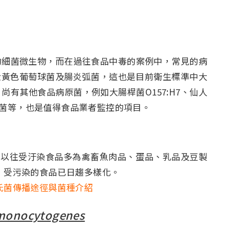
細菌微生物，而在過往食品中毒的案例中，常見的病
金黃色葡萄球菌及腸炎弧菌，這也是目前衛生標準中大
有其他食品病原菌，例如大腸桿菌O157:H7、仙人
桿菌等，也是值得食品業者監控的項目。
以往受汙染食品多為禽畜魚肉品、蛋品、乳品及豆製
，受污染的食品已日趨多樣化。
氏菌傳播途徑與菌種介紹
 monocytogenes