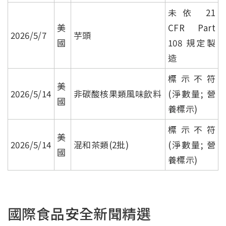
未依 21
美
CFR Part
2026/5/7
芋頭
國
108 規定製
造
標示不符
美
2026/5/14
非碳酸核果類風味飲料
(淨數量; 營
國
養標示)
標示不符
美
2026/5/14
混和茶類(2批)
(淨數量; 營
國
養標示)
國際食品安全新聞精選