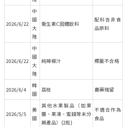
中
國
配料含非食
2026/6/22
衛生素C固體飲料
大
品原料
陸
中
國
2026/6/22
純檸檬汁
標籤不合格
大
陸
韓
2026/6/4
荔枝
農藥殘留
國
其他水果製品（如果
美
不適合作為
2026/5/5
醬、果凍、蜜餞等未分
國
食品
類產品）(2批)