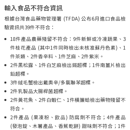
輸入食品不符合資訊
根據台灣食品藥物管理署 (TFDA) 公布6月進口食品檢
驗資訊共39件不符合：
18件產品農藥殘留不符合：9件新鮮或冷凍蔬果、3
件桂花產品 (其中1件同時檢出未核准蘇丹色素)、1
件茶類、2件香辛料、1件芝麻、2件紫米。
2件黑松露、1件白芝麻檢出鎘超標；1件南薑片檢出
鉛超標。
3件絨毛蟹檢出戴奧辛/多氯聯苯超標。
2件乳製品大腸桿菌超標。
2件黃花魚、2件白蝦仁、1件橫簾蛤檢出藥物殘留不
符合。
2件產品 (果凍粉、飲品) 防腐劑不符合；4件產品
(發泡錠、木薯產品、香蕉乾餅) 甜味劑不符合；1件