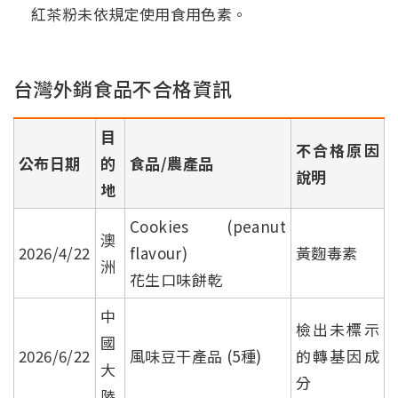
紅茶粉未依規定使用食用色素。
台灣外銷食品不合格資訊
目
不合格原因
公布日期
的
食品/農產品
說明
地
Cookies (peanut
澳
2026/4/22
flavour)
黃麴毒素
洲
花生口味餅乾
中
檢出未標示
國
2026/6/22
風味豆干產品 (5種)
的轉基因成
大
分
陸