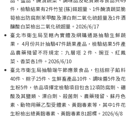
品、蛋品、醃漬蔬菜、調味品及乾貨類等食品共49
件，檢驗結果有2件竹笙(蓀)鎘超量、1件醃漬蔬菜脆
筍檢出防腐劑苯甲酸及漂白劑二氧化硫超量及1件酒
釀酸白菜檢出二氧化硫超量。2026/6/17
臺北市衛生局至轄內實體及網購通路抽驗生鮮蔬
果， 4月份共計抽驗47件蔬果產品，檢驗結果5件產
品農藥殘留不符規定：九層塔 2 件、豌豆、紅鳳
菜、香菜各1件。2026/6/10
臺北市衛生局抽驗端午節應景食品，包括粽子餡料
40件、粽子25件、生鮮畜產品10件、調味醬5件及花
生粉5件，依品項擇定檢驗項目包含12項防腐劑、硼
酸及其鹽類、漂白劑、殺菌劑、農藥殘留、蘇丹色
素、動物用藥乙型受體素、黃麴毒素等，其中1件花
生粉檢出總黃麴毒素、黃麴毒素B1超標。2026/6/8