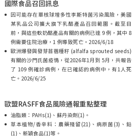
國際食品召回訊息
因可能存在單核球增多性李斯特菌污染風險，美國
某乳品公司擴大旗下乳酪產品召回範圍。截至目
前，與這些軟奶酪產品有關的病例已達 9 例，其中 8
例需要住院治療，1 例導致死亡。2026/6/18
歐洲爆發與發芽苜蓿種籽 (alfalfa sprouted seeds)
有關的沙門氏菌疫情，從2026年1月到 5月，共報告
了 109 例確診病例，在已確認的病例中，有1人死
亡。2026/6/25
歐盟RASFF食品風險通報重點整理
油脂類：PAHs(1)、蘇丹染劑(1)。
草本植物/香辛料：農藥殘留(21)、病原菌(3)、鉛
(1)、新穎食品(1)等。