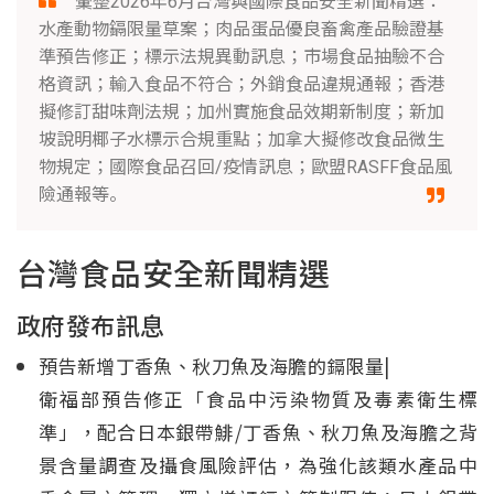
彙整2026年6月台灣與國際食品安全新聞精選：
水產動物鎘限量草案；肉品蛋品優良畜禽產品驗證基
準預告修正；標示法規異動訊息；市場食品抽驗不合
格資訊；輸入食品不符合；外銷食品違規通報；香港
擬修訂甜味劑法規；加州實施食品效期新制度；新加
坡說明椰子水標示合規重點；加拿大擬修改食品微生
物規定；國際食品召回/疫情訊息；歐盟RASFF食品風
險通報等。
台灣食品安全新聞精選
政府發布訊息
預告新增丁香魚、秋刀魚及海膽的鎘限量|
衛福部預告修正「食品中污染物質及毒素衛生標
準」，配合日本銀帶鯡/丁香魚、秋刀魚及海膽之背
景含量調查及攝食風險評估，為強化該類水產品中