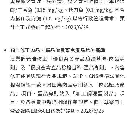
重金屬之管理，獨立增訂鎘之管制限值：日本銀帶
鯡/丁香魚 (0.15 mg/kg、秋刀魚 (0.1 mg/kg, 不含
內臟)) 及海膽 (1.0 mg/kg) 以符行政管理需求。預
計自正式發布日起施行。2026/6/29
預告修正肉品、蛋品優良畜禽產品驗證基準
農業部預告修正「優良畜禽產品驗證基準-肉品專
則」及「優良畜禽產品驗證基準-蛋品專則」。內容
修正使其與現行食品規範、GHP、CNS標準或其他
相關規範一致。另因應肉品專則納入「肉品罐頭產
品」項目、蛋品專則納入「加工調理蛋製品」項
目，於各專責中新增相關作業規定。修正草案自刊
登公報隔日起60日內為評論期。2026/6/25