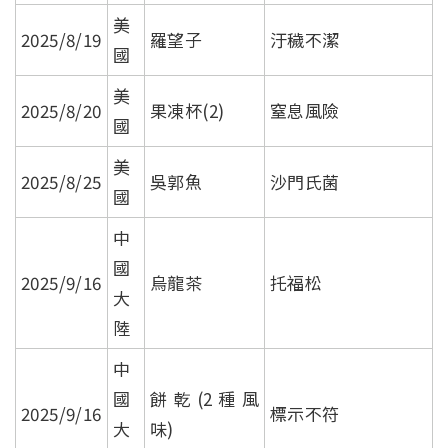
美
2025/8/19
羅望子
汙穢不潔
國
美
2025/8/20
果凍杯(2)
窒息風險
國
美
2025/8/25
吳郭魚
沙門氏菌
國
中
國
2025/9/16
烏龍茶
托福松
大
陸
中
國
餅乾(2種風
2025/9/16
標示不符
大
味)