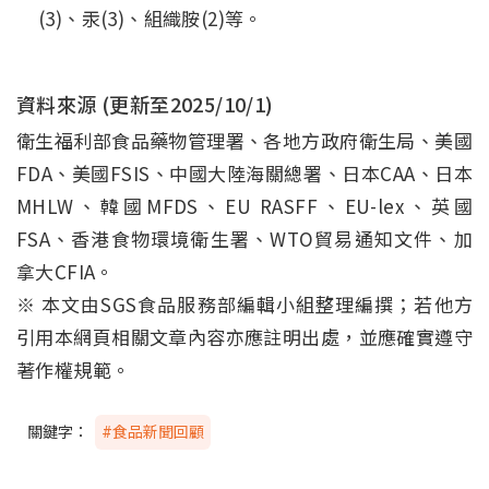
(3)、汞(3)、組織胺(2)等。
資料來源 (更新至
2025/10/1
)
衛生福利部食品藥物管理署、各地方政府衛生局、美國
FDA、美國FSIS、中國大陸海關總署、日本CAA、日本
MHLW、韓國MFDS、EU RASFF、EU-lex、英國
FSA、香港食物環境衛生署、WTO貿易通知文件、加
拿大CFIA。
※ 本文由SGS食品服務部編輯小組整理編撰；若他方
引用本網頁相關文章內容亦應註明出處，並應確實遵守
著作權規範。
關鍵字：
#食品新聞回顧