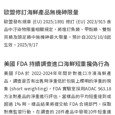
歐盟修訂海鮮產品無機砷限量
歐盟發布規章 (EU) 2025/1891 修訂 (EU) 2023/915 食
品中汙染物限量相關規定，將增訂魚類、甲殼類、雙殼
貝類及頭足類中無機砷最大限量。預計自2025/10/8起
生效。2025/9/17
美國 FDA 持續調查進口海鮮短重攙偽行為
美國 FDA 於 2022-2024年年間針對進口冷凍海鮮產
品，調查是否有出售時淨重低於包裝上標明的淨重的現
象 (short weighting)，FDA 實驗室採用AOAC 963.18
方法對產品的淨重進行評估。當樣品的平均短重達到或
超過 1% 時，樣品結果將提交給 FDA 合規部門，採取
對應監管行動。在調查的 28件產品中發現10件短重違