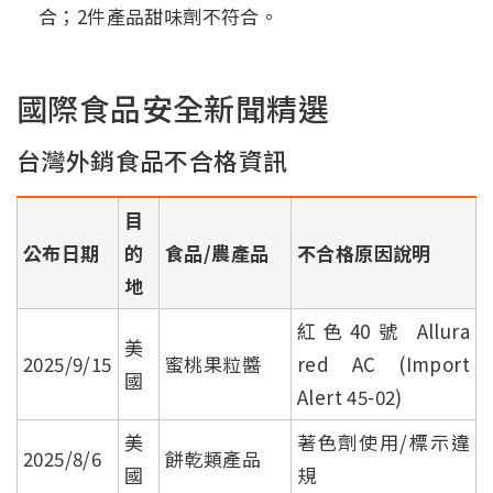
合；2件產品甜味劑不符合。
國際食品安全新聞精選
台灣外銷食品不合格資訊
目
公布日期
的
食品/農產品
不合格原因說明
地
紅色40號 Allura
美
2025/9/15
蜜桃果粒醬
red AC (Import
國
Alert 45-02)
美
著色劑使用/標示違
2025/8/6
餅乾類產品
國
規