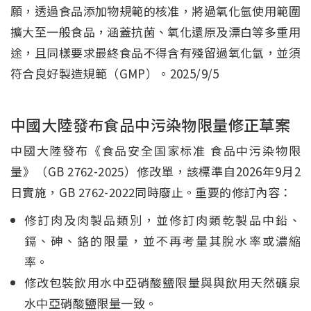
願，透過食品添加物規範的核准，將過氧化氫使用範圍
擴大至一般食品，涵蓋抗菌、氧化還原及漂白等多重用
途，且同樣要求最終食品不得含有殘留過氧化氫，並須
符合良好製造規範（GMP）。2025/9/5
中國大陸發布食品中污染物限量修正草案
中國大陸發布《食品安全国家标准 食品中污染物限
量》（GB 2762-2025）修改單，該標準自2026年9月2
日實施，GB 2762-2022同時廢止。重要的修訂內容：
修訂肉及肉製品類別，並修訂肉類乾製品中鉛、
鎘、砷、鉻的限量，並不再考量其脫水率或濃縮
率。
修改包裝飲用水中亞硝酸鹽限量與與飲用天然礦泉
水中亞硝酸鹽限量一致。