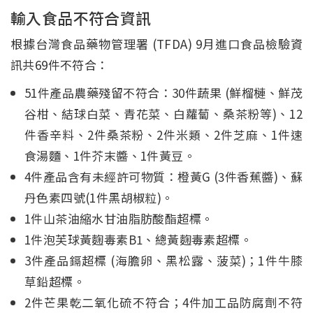
輸入食品不符合資訊
根據台灣食品藥物管理署 (TFDA) 9月進口食品檢驗資
訊共69件不符合：
51件產品農藥殘留不符合：30件蔬果 (鮮榴槤、鮮茂
谷柑、結球白菜、青花菜、白蘿蔔、桑茶粉等)、12
件香辛料、2件桑茶粉、2件米類、2件芝麻、1件速
食湯麵、1件芥末醬、1件黃豆。
4件產品含有未經許可物質：橙黃G (3件香蕉醬)、蘇
丹色素四號(1件黑胡椒粒)。
1件山茶油縮水甘油脂肪酸酯超標。
1件泡芙球黃麴毒素B1、總黃麴毒素超標。
3件產品鎘超標 (海膽卵、黑松露、菠菜)；1件牛膝
草鉛超標。
2件芒果乾二氧化硫不符合；4件加工品防腐劑不符