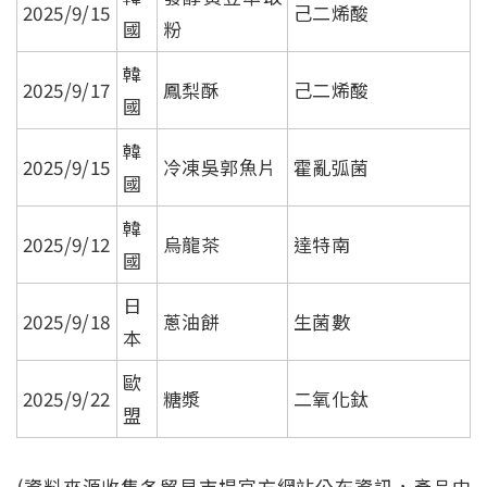
2025/9/15
己二烯酸
國
粉
韓
2025/9/17
鳳梨酥
己二烯酸
國
韓
2025/9/15
冷凍吳郭魚片
霍亂弧菌
國
韓
2025/9/12
烏龍茶
達特南
國
日
2025/9/18
蔥油餅
生菌數
本
歐
2025/9/22
糖漿
二氧化鈦
盟
(資料來源收集各貿易市場官方網站公布資訊，產品中