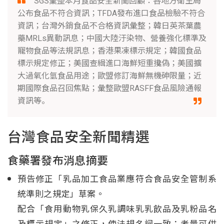
SGS彙整本月食品安全新聞回顧：各地方衛生局
公布食品不符合資訊；TFDA發布進口食品檢驗不符合
資訊；台灣外銷食品不合格資訊彙整；韓日英茶葉農
藥MRLs異動訊息；中國大陸汙染物、營養強化標準及
寵物食品等法規訊息；香港果凍標示規定；韓國食品
標示規定修正；美國查緝進口海鮮短重攙偽；美國擴
大過氧化氫食品用途；歐盟修訂海鮮無機砷限量；近
期國際食品召回焦點；彙整歐盟RASFF食品風險通報
資訊等。
台灣食品安全新聞精選
食藥署發布消息摘要
預告修正「乳品加工食品業應符合食品安全管制系
統準則之規定」草案。
配合「食用動物乳保久乳調味乳乳飲品及乳粉品名
及標示規定」之修正，使法規名詞一致；考量可供