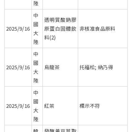
陸
中
透明質酸鈉膠
國
2025/9/16
原蛋白固體飲
非核准食品原料
大
料(2)
陸
中
國
2025/9/16
烏龍茶
托福松; 納乃得
大
陸
中
國
2025/9/16
紅茶
標示不符
大
陸
韓
發酵黃豆萃取