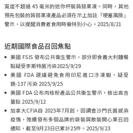
寬度不超過 45 毫米的迷你杯裝蒟蒻果凍。同時，其他
預先包裝的蒟蒻果凍產品必須在示上加註「哽塞風險」
警示，以提醒消費者食用時需特別小心。2025/8/21
近期國際食品召回焦點
美國 FSIS 發布公共衛生警示，部分即食義大利麵餐
點疑受李斯特菌污染2025/9/29
美國 FDA 建議避免食用印尼進口冷凍蝦，疑受
銫-137 污染 2025/9/25
美國 FDA 公布肉桂粉產品公共衛生警示，檢出高含
量鉛 2025/9/12
加拿大CFIA自 2025年7月起，因調查沙門氏菌感染
疫情，陸續發布多個品牌的袋裝與散裝開心果召回
通知，截至9月23日已累計25件。2025/9/23