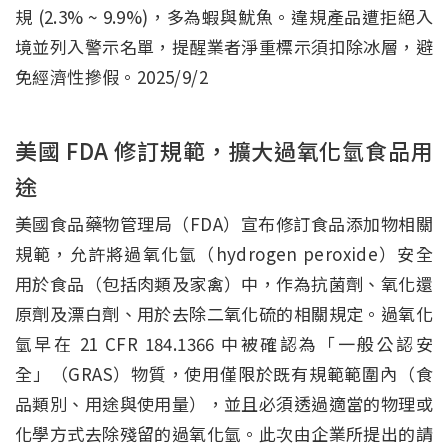
規 (2.3% ~ 9.9%)，多為蝦與魷魚。違規產品遭拒絕入
境並列入警示名單，提醒業者淨重標示須扣除冰層，避
免經濟性摻假。2025/9/2
美國 FDA 修訂規範，擴大過氧化氫食品用
途
美國食品藥物管理局（FDA）宣布修訂食品添加物相關
規範，允許將過氧化氫（hydrogen peroxide）安全
用於食品（包括肉類及家禽）中，作為抗菌劑、氧化還
原劑及漂白劑、用於去除二氧化硫的相關規定。過氧化
氫早在 21 CFR 184.1366 中被確認為「一般公認安
全」（GRAS）物質，使用僅限於既有規範範圍內（食
品類別、用途與使用量），並且必須透過適當的物理或
化學方式去除殘留的過氧化氫。此次由企業所提出的請