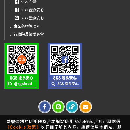
．
SGS 台灣
．
SGS 證食安心
．
SGS 證食安心
．
食品藥物管理署
．
行政院農業委員會
Cookie政策
|
服務條款
|
服務據點
|
服務洽詢
|
Q&A問答集
|
網站導覽
為增進您的使用體驗，本網站使用 Cookies，您可以點選
《Cookie 政策》
以詳細了解其內容。繼續使用本網站，即