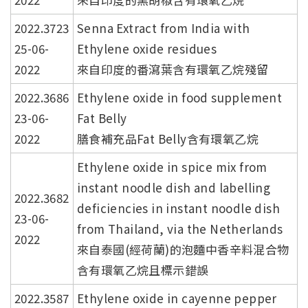
2022.3723
Senna Extract from India with
25-06-
Ethylene oxide residues
2022
來自印度的番瀉葉含有環氧乙烷殘留
2022.3686
Ethylene oxide in food supplement
23-06-
Fat Belly
2022
膳食補充品Fat Belly含有環氧乙烷
Ethylene oxide in spice mix from
instant noodle dish and labelling
2022.3682
deficiencies in instant noodle dish
23-06-
from Thailand, via the Netherlands
2022
來自泰國(經荷蘭)的泡麵中香辛料混合物
含有環氧乙烷且標示錯誤
2022.3587
Ethylene oxide in cayenne pepper