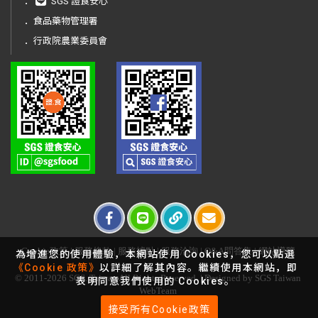
．
SGS 證食安心
．
食品藥物管理署
．
行政院農業委員會
Cookie政策
|
服務條款
|
服務據點
|
服務洽詢
|
Q&A問答集
|
網站導覽
為增進您的使用體驗，本網站使用 Cookies，您可以點選
《Cookie 政策》
以詳細了解其內容。繼續使用本網站，即
© 2011-2026 SGS. Taiwan All Rights Reserved. | Designed by SGS Taiwan
表明同意我們使用的 Cookies。
WebTeam
接受所有Cookie政策