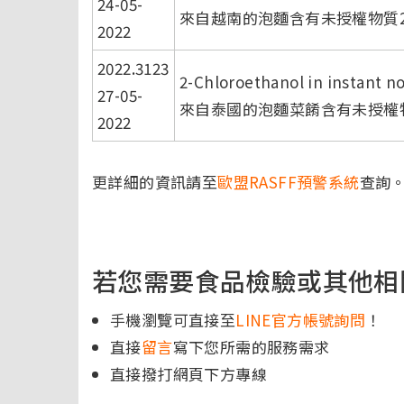
24-05-
來自越南的泡麵含有未授權物質2
2022
2022.3123
2-Chloroethanol in instant n
27-05-
來自泰國的泡麵菜餚含有未授權物
2022
更詳細的資訊請至
歐盟RASFF預警系統
查詢
若您需要食品檢驗或其他相
手機瀏覽可直接至
LINE官方帳號詢問
！
直接
留言
寫下您所需的服務需求
直接撥打網頁下方專線