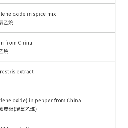
ene oxide in spice mix
氧乙烷
um from China
乙烷
restris extract
lene oxide) in pepper from China
農藥(環氧乙烷)