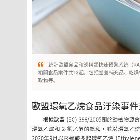
統計歐盟食品和飼料類快速預警系統（RASF
相關食品案件共13起，包括營養補充品、乾
取物等。
歐盟環氧乙烷食品汙染事件
根據歐盟 (EC) 396/2005關於動植
環氧乙烷和 2-氯乙醇的總和，並以環氧乙烷計
2020年9月以來通報多起環氧乙烷 (Ethyl