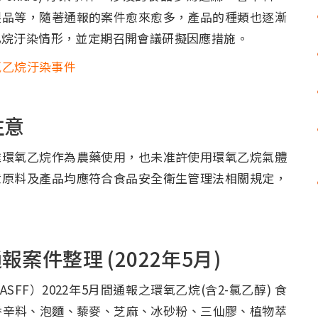
製品等，隨著通報的案件愈來愈多，產品的種類也逐漸
乙烷汙染情形，並定期召開會議研擬因應措施。
氧乙烷汙染事件
注意
環氧乙烷作為農藥使用，也未准許使用環氧乙烷氣體
意原料及產品均應符合食品安全衛生管理法相關規定，
報案件整理 (2022年5月)
）2022年5月間通報之環氧乙烷(含2-氯乙醇) 食
香辛料、泡麵、藜麥、芝麻、冰砂粉、三仙膠、植物萃