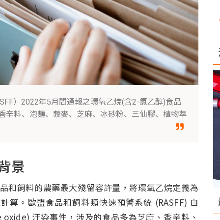
F）2022年5月間通報之環氧乙烷(含2-氯乙醇)食品
燥香辛料、泡麵、藜麥、芝麻、冰砂粉、三仙膠、植物萃
背景
物源食品和飼料的農藥最大殘留容許量，將環氧乙烷定義為
算。歐盟食品和飼料類快速預警系統 (RASFF) 自
ene oxide) 汙染事件，涉及的食品多為芝麻、香辛料、