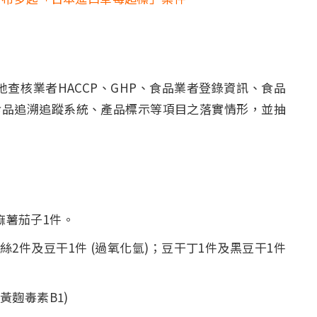
)：實地查核業者HACCP、GHP、食品業者登錄資訊、食品
食品追溯追蹤系統、產品標示等項目之落實情形，並抽
麻薯茄子1件。
絲2件及豆干1件 (過氧化氫)；豆干丁1件及黑豆干1件
黃麴毒素B1)