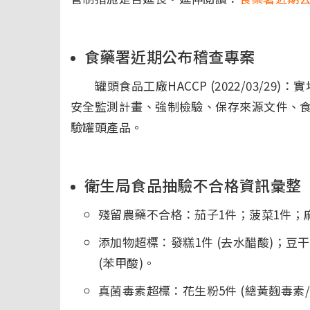
食藥署近期公布稽查專案
罐頭食品工廠HACCP (2022/03/29
安全監測計畫、強制檢驗、保存來源文件、
驗罐頭產品。
衛生局食品抽驗不合格資訊彙整
殘留農藥不合格：茄子1件；菠菜1件；
添加物超標：發糕1件 (去水醋酸)；豆干
(苯甲酸)。
真菌毒素超標：花生粉5件 (總黃麴毒素/