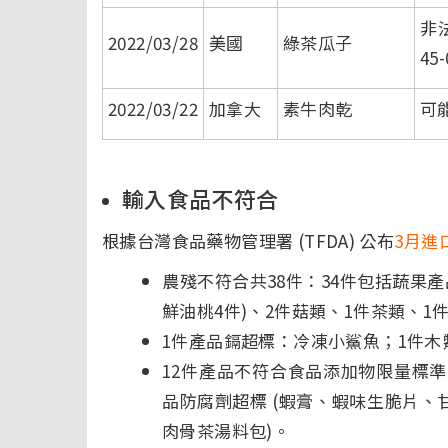
非
2022/03/28
美國
綠茶瓜子
45-
2022/03/22
加拿大
素牛肉乾
可
輸入食品不符合
根據台灣食品藥物管理署 (TFDA) 公布
3月進
農殘不符合共38件：34件包括蔬果產
鮮油桃4件)、2件菇類、1件茶類、1
1件產品鎘超標：冷凍小鯊魚；1件木鱉
12件產品不符合食品添加物限量標準
品防腐劑超標 (蝦膏、蝦味生脆片、
肉骨茶湯料包)。