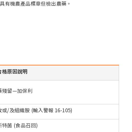
藍具有機農產品標章但檢出農藥。
合格原因說明
藥殘留—加保利
或/及組織胺 (輸入警報 16-105)
斯特菌 (食品召回)