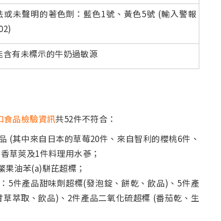
法或未聲明的著色劑：藍色1號、黃色5號 (輸入警報
02)
能含有未標示的牛奶過敏源
口食品檢驗資訊
共52件不符合：
品 (其中來自日本的草莓20件、來自智利的櫻桃6件、
件香草莢及1件料理用水蔘；
果油苯(a)駢芘超標；
：5件產品甜味劑超標(發泡錠、餅乾、飲品)、5件產
甘草萃取、飲品)、2件產品二氧化硫超標 (番茄乾、生