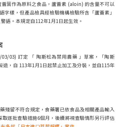
作為原料之食品，蘆薈素 (aloin) 的含量不可以
」警語字樣，但產品檢具經檢驗機構檢驗所含「蘆薈素」
警語。本規定自112年1月1日起生效。
案
/03/03) 訂定 「 陶斯松為禁用農藥 」草案，「陶斯
製造，自 113年1月1日起禁止加工及分裝，並自115年
農藥殘留不符合規定，食藥署已依食品及相關產品輸入
全採取逐批查驗措施6個月，後續將視查驗情形另行評估
公布多起「日本進口草莓超標」案件