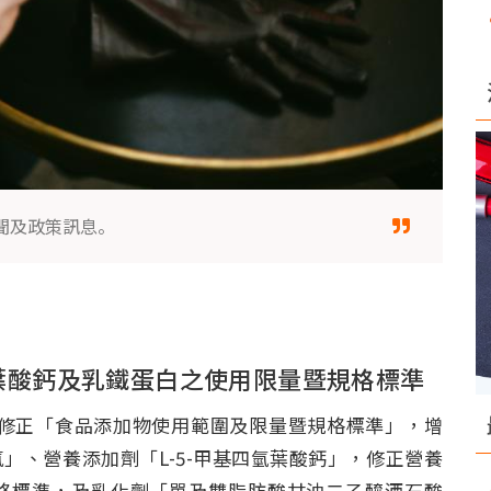
聞及政策訊息。
氫葉酸鈣及乳鐵蛋白之使用限量暨規格標準
) 發布修正「食品添加物使用範圍及限量暨規格標準」，增
」、營養添加劑「L-5-甲基四氫葉酸鈣」，修正營養
格標準，及乳化劑「單及雙脂肪酸甘油二乙醯酒石酸