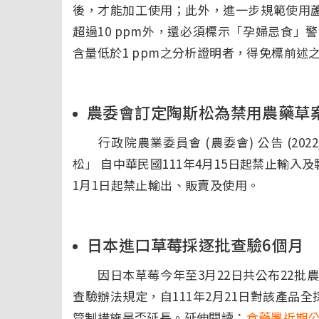
後，才能加工使用；此外，進一步規範使用蘆薈葉
超過10 ppm外，還必須標示「孕婦忌食
含量低於1 ppm之分析證明者，得免標前述之
農委會訂定陶斯松為禁用農藥草
行政院農業委員會 (農委會) 公告 (2022
松」 自中華民國111年4月15日起禁止輸入及
1月1日起禁止輸出、販賣及使用。
日本進口草莓採逐批查驗6個月
因日本草莓今年至3月22日共公布22批
查驗辦法規定，自111年2月21日對該產品
管制措施是否延長。延伸閱讀：
食藥署近期