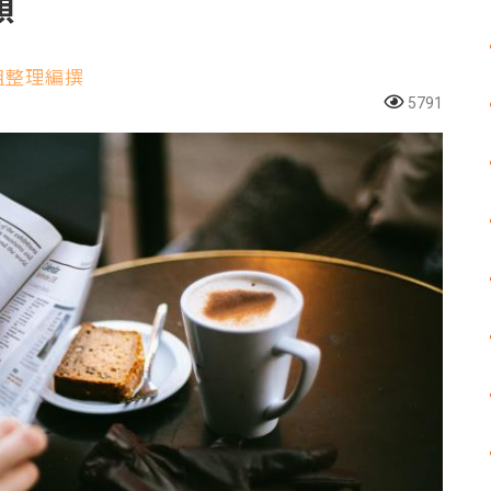
顧
組整理編撰
5791