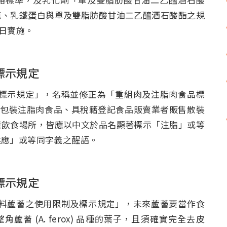
範、乳鐵蛋白與單及雙脂肪酸甘油二乙醯酒石酸酯之規
布日實施。
標示規定
肉食品標示規定」，名稱並修正為「重組肉及注脂肉食品標
效。包裝注脂肉食品、具稅籍登記食品販賣業者販售散裝
應飲食場所，皆應以中文於品名顯著標示「注脂」或等
供應」或等同字義之醒語。
標示規定
食品原料蘆薈之使用限制及標示規定」，未來蘆薈要當作食
好望角蘆薈 (A. ferox) 品種的葉子，且須確實完全去皮