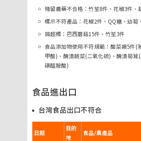
殘留農藥不合格：竹笙8件、花椒3件、
標示不符產品：花椒2件、QQ糖、幼筍
鎘超標：巴西蘑菇15件、竹笙3件
食品添加物使用不符規範：酸菜類5件(苯
甲酸)、醃漬蔬菜(二氧化硫)、醃漬筍茸(
磺醯胺酸)
食品進出口
台灣食品出口不符合
目的
日期
食品/農產品
地