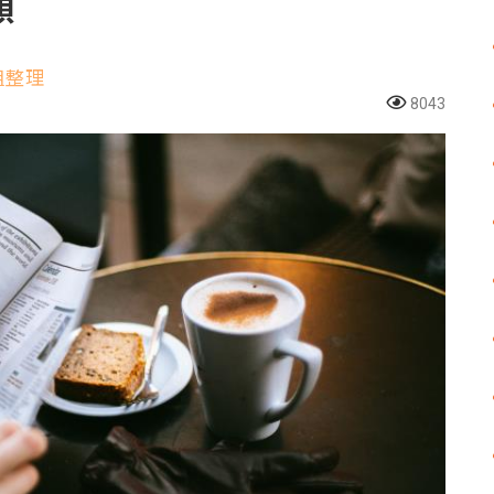
顧
組整理
8043