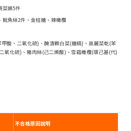
蔬菜類5件
、魷魚絲2件、金桔糖、辣橄欖
甲酸、二氧化硫)、醃漬顆白菜(糖精)、高麗菜乾(苯
二氧化硫)、豬肉絲(己二烯酸)、雪霜橄欖(環己基(代)
不合格原因說明