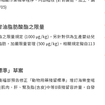
05)
甘油脂肪酸酯之限量
規定 (1000 μg/kg)，另針對供為生產嬰幼兒
嚴限量管理 (500 μg/kg)。相關規定擬自113
標準」草案
福部預告修正「動物用藥殘留標準」增訂海樂奎喏
sin)於豬隻肌肉、肝、腎及脂(含皮)中等8項殘留容許量，自發