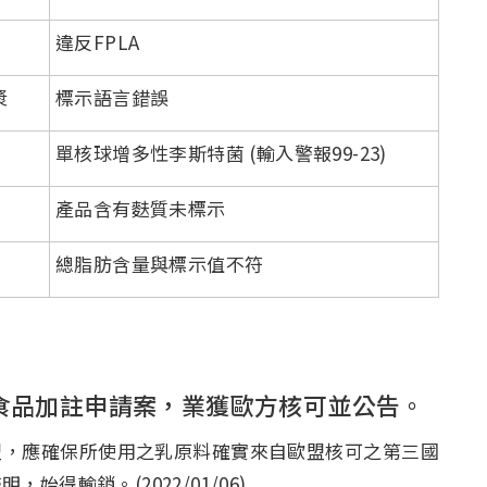
違反FPLA
漿
標示語言錯誤
單核球增多性李斯特菌 (輸入警報99-23)
產品含有麩質未標示
總脂肪含量與標示值不符
食品加註申請案，業獲歐方核可並公告。
，應確保所使用之乳原料確實來自歐盟核可之第三國
得輸銷。(2022/01/06)