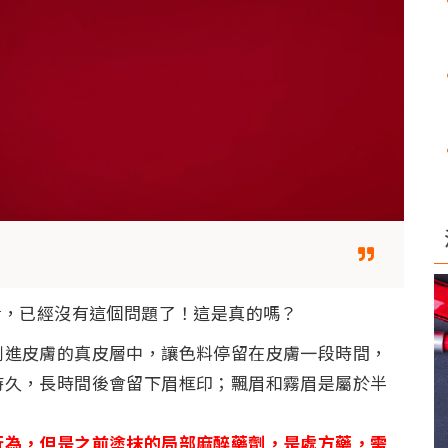
步，已經沒有這個問題了！這是真的嗎？
刺進皮膚的真皮層中，讓色料停留在皮膚一段時間，
持久，長時間後會留下眉框印；飄眉和霧眉是屬於半
行為，但是之前塗抹的局部麻醉藥劑，是處方藥，需