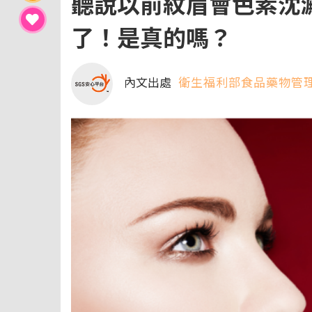
聽說以前紋眉會色素沈
了！是真的嗎？
內文出處
衛生福利部食品藥物管