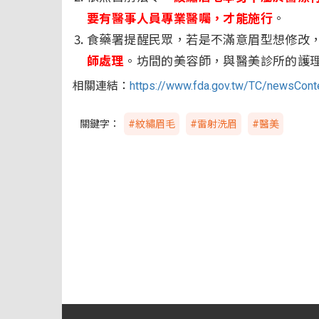
要有醫事人員專業醫囑，才能施行
。
食藥署提醒民眾，若是不滿意眉型想修改
師處理
。坊間的美容師，與醫美診所的護
相關連結：
https://www.fda.gov.tw/TC/newsCon
關鍵字：
#紋繡眉毛
#雷射洗眉
#醫美