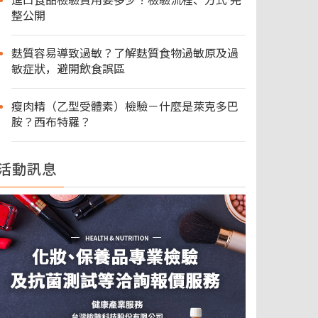
進口食品檢驗費用要多少？檢驗流程、方式 完
整公開
麩質容易導致過敏？了解麩質食物過敏原及過
敏症狀，避開飲食誤區
瘦肉精（乙型受體素）檢驗－什麼是萊克多巴
胺？西布特羅？
活動訊息