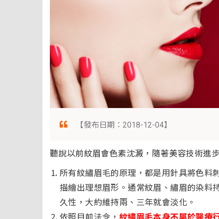
【發布日期：2018-12-04】
聽說以前紋眉會色素沈澱，隨著美容技術進
所有紋繡眉毛的原理，都是用針具將色料
描繪出理想眉形。通常紋眉、繡眉的染料
久性，大約維持兩、三年就會淡化。
依照目前法令，
紋繡眉毛本身不屬於醫療