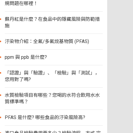
規問題在哪裡！
蘇丹紅是什麼？在食品中的隱藏風險與防範措
施
汙染物介紹：全氟/多氟烷基物質 (PFAS)
ppm 與 ppb 是什麼?
「認證」與「驗證」、「檢驗」與「測試」，
您用對了嗎?
水質檢驗項目有哪些？您喝的水符合飲用水水
質標準嗎？
PFAS 是什麼? 哪些食品的汙染風險高?