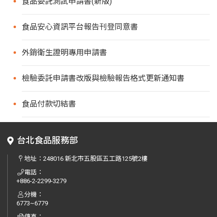
食品委託測試申請書(新版)
食品安心資訊平台報告刊登同意書
外銷衛生證明專用申請書
檢驗委託申請書改版與檢驗報告格式更新通知書
食品付款切結書
台北食品服務部
地址：
248016 新北市五股區五工路125號2樓
電話：
+886-2-2299-3279
分機：
6773~6779
傳真：