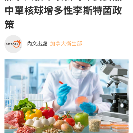
中單核球增多性李斯特菌政
策
內文出處
加拿大衛生部