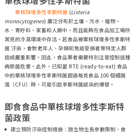
單核球增多性李斯特菌
單核球增多性李斯特菌
(
Listeria
monocytogenes
) 廣泛分布於土壤、污水、植物、
水、青貯料、家畜和人類中，而且能夠在食品加工場所
常見的冷濕環境中存活。若食品被單核球增多性李斯特
菌 汙染，會對老年人、孕婦和免疫受損者等特定人群
造成嚴重影響。因此，食品業者需要特別注意控制這種
病原菌危害。此外，已知當 RTE (ready-to-eat) 食品
中的單核球增多性李斯特菌超過每克食品 100 個細菌
落（CFU）時，可能引起李斯特菌感染的爆發。
即食食品中單核球增多性李斯特
菌政策
建立預防汙染控制措施：微生物生長參數限制、食