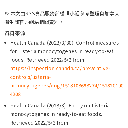
※ 本文由SGS食品服務部編輯小組參考整理自加拿大
衛生部官方網站相關資料。
資料來源
Health Canada (2023/3/30). Control measures
for Listeria monocytogenes in ready-to-eat
foods. Retrieved 2022/5/3 from
https://inspection.canada.ca/preventive-
controls/listeria-
monocytogenes/eng/1518103693274/152820190
4208
Health Canada (2023/3). Policy on Listeria
monocytogenes in ready-to-eat foods.
Retrieved 2022/5/3 from