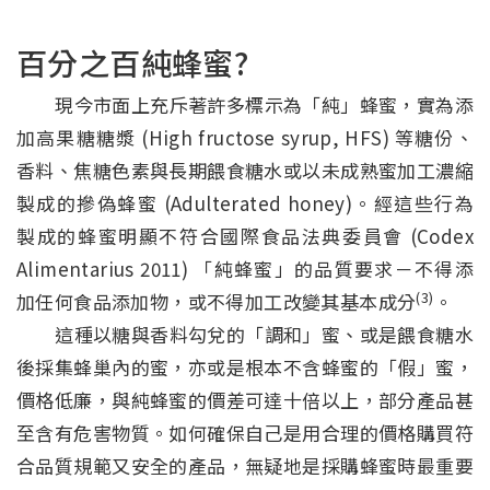
百分之百純蜂蜜?
現今市面上充斥著許多標示為「純」蜂蜜，實為添
加高果糖糖漿 (High fructose syrup, HFS) 等糖份、
香料、焦糖色素與長期餵食糖水或以未成熟蜜加工濃縮
製成的摻偽蜂蜜 (Adulterated honey)。經這些行為
製成的蜂蜜明顯不符合國際食品法典委員會 (Codex
Alimentarius 2011) 「純蜂蜜」的品質要求－不得添
(3)
加任何食品添加物，或不得加工改變其基本成分
。
這種以糖與香料勾兌的「調和」蜜、或是餵食糖水
後採集蜂巢內的蜜，亦或是根本不含蜂蜜的「假」蜜，
價格低廉，與純蜂蜜的價差可達十倍以上，部分產品甚
至含有危害物質。如何確保自己是用合理的價格購買符
合品質規範又安全的產品，無疑地是採購蜂蜜時最重要