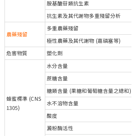
胺基醣苷類抗生素
抗生素及其代謝物多重殘留分析
多重農藥殘留
農藥殘留
極性農藥及其代謝物 (嘉磷塞等)
危害物質
塑化劑
水分含量
蔗糖含量
糖類含量 (果糖和葡萄糖含量之總和)
蜂蜜標準 (CNS
水不溶物含量
1305)
酸度
澱粉酶活性