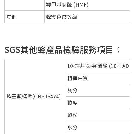
羥甲基糠醛 (HMF)
其他
蜂蜜色度等級
SGS其他蜂產品檢驗服務項目：
10-羥基-2-癸烯酸 (10-HAD)
粗蛋白質
灰分
蜂王漿標準(CNS15474)
酸度
澱粉
水分