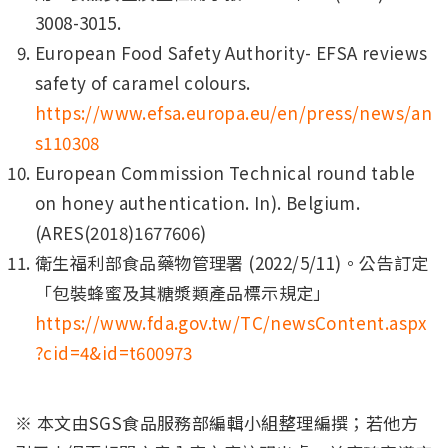
3008-3015.
European Food Safety Authority- EFSA reviews
safety of caramel colours.
https://www.efsa.europa.eu/en/press/news/an
s110308
European Commission Technical round table
on honey authentication. In). Belgium.
(ARES(2018)1677606)
衛生福利部食品藥物管理署 (2022/5/11)。公告訂定
「包裝蜂蜜及其糖漿類產品標示規定」
https://www.fda.gov.tw/TC/newsContent.aspx
?cid=4&id=t600973
※ 本文由SGS食品服務部編輯小組整理編撰；若他方