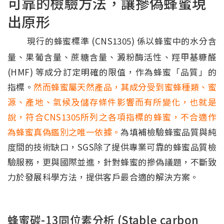
可靠的檢驗方法，讓摻偽蜂蜜現
出原形
現行的蜂蜜標準 (CNS1305) 係以蜂蜜中的水分含
量、果葡含量、蔗糖含量、澱粉酶活性、羥甲基糠醛
(HMF) 等成分訂定明確的限值，作為蜂蜜「品質」的
指標。
然而蜂蜜屬天然產品，其成分受到蜜蜂種類、蜜
源、產地、氣候及儲存條件影響而有所變化，也就是
說，符合CNS1305所列之各項指標的蜂蜜，不合適作
為蜂蜜真偽鑑別之唯一依據。
為填補檢驗蜂蜜品質與純
度間的技術缺口，SGS除了提供專業可靠的蜂蜜品質檢
驗服務，更與國際並進，針對蜂蜜的摻偽議題，不斷致
力於發展科學方法，提供客戶最合適的解決方案。
蜂蜜碳-13同位素分析 (Stable carbon