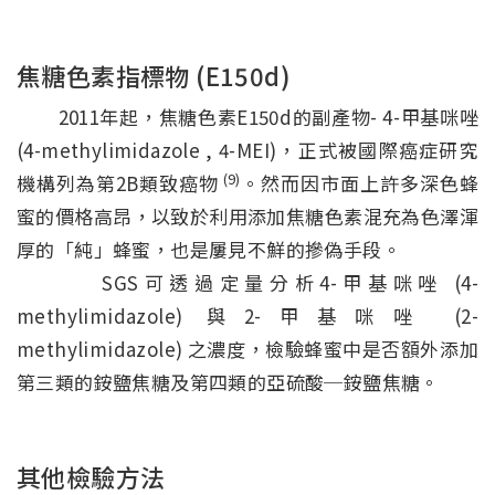
焦糖色素指標物 (E150d)
2011年起，焦糖色素E150d的副產物- 4-甲基咪唑
(4-methylimidazole , 4-MEI)，正式被國際癌症研究
(9)
機構列為第2B類致癌物
。然而因市面上許多深色蜂
蜜的價格高昂，以致於利用添加焦糖色素混充為色澤渾
厚的「純」蜂蜜，也是屢見不鮮的摻偽手段。
SGS可透過定量分析4-甲基咪唑 (4-
methylimidazole) 與2-甲基咪唑 (2-
methylimidazole) 之濃度，檢驗蜂蜜中是否額外添加
第三類的銨鹽焦糖及第四類的亞硫酸─銨鹽焦糖。
其他檢驗方法