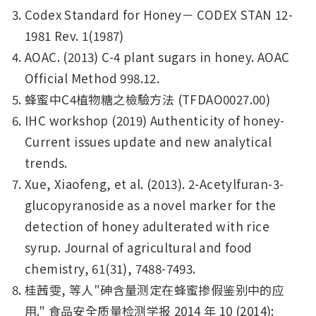
Codex Standard for Honey－ CODEX STAN 12-
1981 Rev. 1(1987)
AOAC. (2013) C-4 plant sugars in honey. AOAC
Official Method 998.12.
蜂蜜中C4植物糖之檢驗方法 (TFDAO0027.00)
IHC workshop (2019) Authenticity of honey-
Current issues update and new analytical
trends.
Xue, Xiaofeng, et al. (2013). 2-Acetylfuran-3-
glucopyranoside as a novel marker for the
detection of honey adulterated with rice
syrup. Journal of agricultural and food
chemistry, 61(31), 7488-7493.
桂茜雯, 等人"砷含量测定在蜂蜜掺假鉴别中的应
用." 食品安全质量检测学报 2014 年 10 (2014):