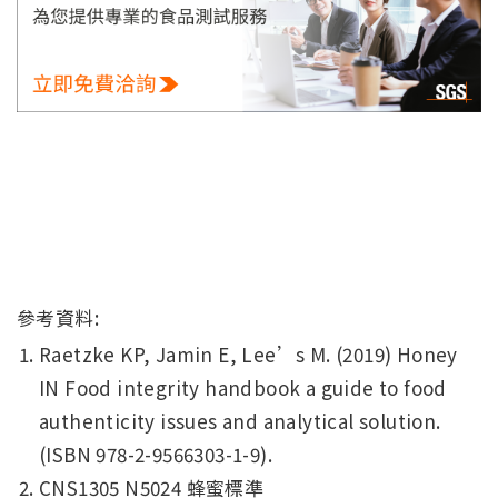
參考資料:
Raetzke KP, Jamin E, Lee’s M. (2019) Honey
IN Food integrity handbook a guide to food
authenticity issues and analytical solution.
(ISBN 978-2-9566303-1-9).
CNS1305 N5024 蜂蜜標準