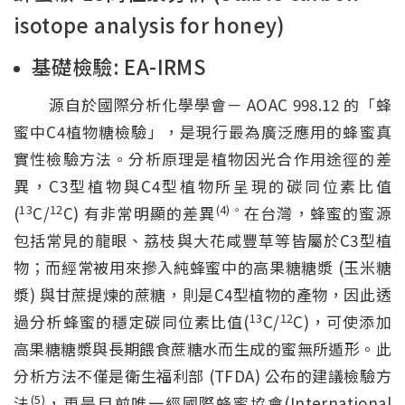
isotope analysis for honey)
基礎檢驗: EA-IRMS
源自於國際分析化學學會－ AOAC 998.12 的「蜂
蜜中C4植物糖檢驗」，是現行最為廣泛應用的蜂蜜真
實性檢驗方法。分析原理是植物因光合作用途徑的差
異，C3型植物與C4型植物所呈現的碳同位素比值
13
12
(4)。
(
C/
C) 有非常明顯的差異
在台灣，蜂蜜的蜜源
包括常見的龍眼、荔枝與大花咸豐草等皆屬於C3型植
物；而經常被用來摻入純蜂蜜中的高果糖糖漿 (玉米糖
漿) 與甘蔗提煉的蔗糖，則是C4型植物的產物，因此透
13
12
過分析蜂蜜的穩定碳同位素比值(
C/
C)，可使添加
高果糖糖漿與長期餵食蔗糖水而生成的蜜無所遁形。此
分析方法不僅是衛生福利部 (TFDA) 公布的建議檢驗方
(5)
法
，更是目前唯一經國際蜂蜜協會(International