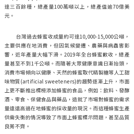
達三百餘種，總產量100萬噸以上，總產值逾70億美
元。
台灣過去蜂蜜收成量約可達10,000-15,000公噸，
主要供應在地消費，但因氣候變遷、農藥與病蟲害影
響，近年產量大幅下滑。2019年全台蜂蜜歉收，總產
量甚至不到1千公噸。而隨著大眾健康意識日漸抬頭，
消費市場傾向以健康、天然的蜂蜜取代精製糖等人工甜
味物質(artificial sweeteners)的趨勢逐漸上升，市面
上更不斷推出標榜添加蜂蜜的食品，例如：飲料、發酵
酒、零食、保健食品與藥品，造就了市場對蜂蜜的需求
量遠遠高過在地蜂蜜的採收量的現況。而這種蜂蜜生產
供需失衡的情況導致了市面上蜂蜜標示問題，甚至品質
良莠不齊。