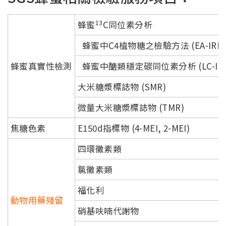
13
蜂蜜
C同位素分析
蜂蜜中C4植物糖之檢驗方法 (EA-IRMS
蜂蜜真實性檢測
蜂蜜中醣類穩定碳同位素分析 (LC-IRM
大米糖漿標誌物 (SMR)
微量大米糖漿標誌物 (TMR)
焦糖色素
E150d指標物 (4-MEI, 2-MEI)
四環黴素類
氯黴素類
福化利
動物用藥殘留
硝基呋喃代謝物