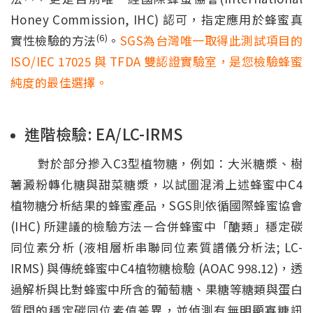
Honey Commission, IHC) 認可，指定應用於蜂蜜真
(6)
實性檢驗的方法
。
SGS為台灣唯一取得此測試項目的
ISO/IEC 17025 與 TFDA 雙認證實驗室，是您檢驗蜂蜜
純度的最佳選擇。
進階檢驗: EA/LC-IRMS
對於部分摻入C3型植物糖，例如：大米糖漿、樹
薯澱粉轉化糖與甜菜糖漿，以試圖混淆上述蜂蜜中C4
植物糖分析結果的蜂蜜產品，SGS則依循國際蜂蜜協會
(IHC) 所建議的檢驗方法－合併蜂蜜中「醣類」穩定碳
同位素分析 (液相層析串聯同位素質譜儀分析法; LC-
IRMS) 與傳統蜂蜜中C4植物糖檢驗 (AOAC 998.12)，透
過解析與比對蜂蜜中所含的葡萄糖、果糖等糖類與蛋白
質間的穩定碳同位素值差異，並偵測有無明顯寡糖訊