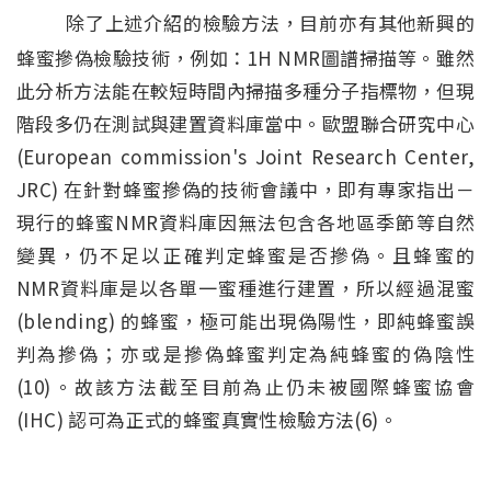
除了上述介紹的檢驗方法，目前亦有其他新興的
蜂蜜摻偽檢驗技術，例如：1H NMR圖譜掃描等。雖然
此分析方法能在較短時間內掃描多種分子指標物，但現
階段多仍在測試與建置資料庫當中。歐盟聯合研究中心
(European commission's Joint Research Center,
JRC) 在針對蜂蜜摻偽的技術會議中，即有專家指出－
現行的蜂蜜NMR資料庫因無法包含各地區季節等自然
變異，仍不足以正確判定蜂蜜是否摻偽。且蜂蜜的
NMR資料庫是以各單一蜜種進行建置，所以經過混蜜
(blending) 的蜂蜜，極可能出現偽陽性，即純蜂蜜誤
判為摻偽；亦或是摻偽蜂蜜判定為純蜂蜜的偽陰性
(10)。故該方法截至目前為止仍未被國際蜂蜜協會
(IHC) 認可為正式的蜂蜜真實性檢驗方法(6)。