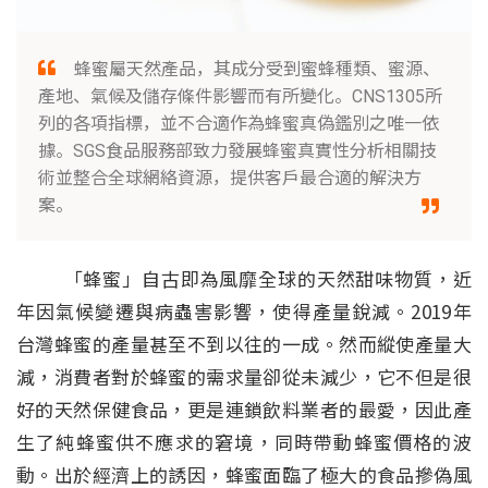
蜂蜜屬天然產品，其成分受到蜜蜂種類、蜜源、
產地、氣候及儲存條件影響而有所變化。CNS1305所
列的各項指標，並不合適作為蜂蜜真偽鑑別之唯一依
據。SGS食品服務部致力發展蜂蜜真實性分析相關技
術並整合全球網絡資源，提供客戶最合適的解決方
案。
「蜂蜜」自古即為風靡全球的天然甜味物質，近
年因氣候變遷與病蟲害影響，使得產量銳減。2019年
台灣蜂蜜的產量甚至不到以往的一成。然而縱使產量大
減，消費者對於蜂蜜的需求量卻從未減少，它不但是很
好的天然保健食品，更是連鎖飲料業者的最愛，因此產
生了純蜂蜜供不應求的窘境，同時帶動蜂蜜價格的波
動。出於經濟上的誘因，蜂蜜面臨了極大的食品摻偽風