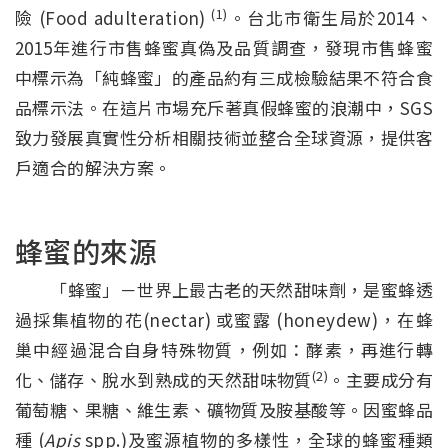
(1)
險 (Food adulteration)
。台北市衛生局於2014、
2015年進行市售蜂蜜真偽及品質調查，發現市售蜂蜜
中標示為「純蜂蜜」的產品約有三成檢驗結果不符合食
品標示法。在這片市場充斥著真假蜂蜜的浪潮中，SGS
致力發展真實性分析相關技術並整合全球資源，提供客
戶適合的解決方案。
蜂蜜的來源
「蜂蜜」－世界上最古老的天然甜味劑，是蜜蜂透
過採集植物的花(nectar) 或蜜露 (honeydew)，在蜂
巢中經過混合自身特殊物質，例如：酵素，再進行轉
(2)
化、儲存、脫水到熟成的天然甜味物質
。主要成分有
葡萄糖、果糖、維生素、礦物質及胺基酸等。因蜜蜂品
種 (
Apis
spp.)及蜜源植物的多樣性，全球的蜂蜜種類