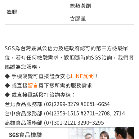
總類黃酮
蜂膠
含膠量
SGS為台灣最具公信力及經政府認可的第三方檢驗單
位，若有任何檢驗需求，歡迎隨時向SGS洽詢，我們將
竭誠為您服務。
◆ 手機瀏覽可直接證食安心
LINE詢問
！
◆ 或直接
留言
寫下您所需的服務需求
◆ 或直接電話撥打洽詢專線：
台北食品服務部 (02)2299-3279 #6651~6654
台中食品服務部 (04)2359-1515 #2701~2708, 2714
高雄食品服務部 (07)301-2121 3290~3295