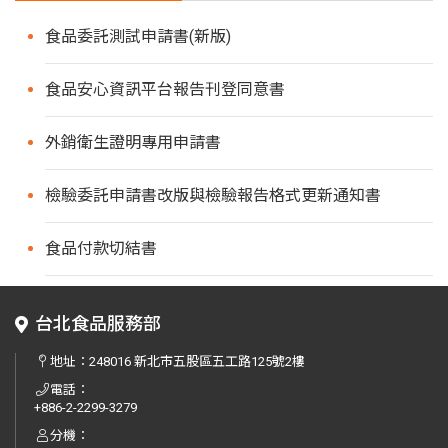
食品委託測試申請書(新版)
食品安心資訊平台報告刊登同意書
外銷衛生證明專用申請書
檢驗委託申請書改版與檢驗報告格式更新通知書
食品付款切結書
台北食品服務部
地址：
248016 新北市五股區五工路125號2樓
電話：
+886-2-2299-3279
分機：