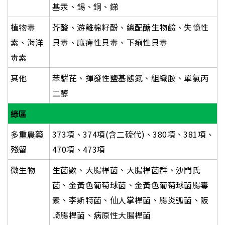
基汞、錫、銅、銻
植物毒
芥酸、游離棉籽酚、總配醣生物鹼、失憶性
素、海洋
貝毒、麻痺性貝毒、下痢性貝毒
毒素
其他
苯騈芘、揮發性鹽基態氮、組織胺、單氯丙
二醇
綠區
多重農藥
373
項、374
項
(
含二硫代
)
、380項、381項、
殘留
470
項、473項
微生物
生菌數、大腸桿菌、大腸桿菌群、沙門氏
菌、金黃色葡萄球菌、金黃色葡萄球菌腸毒
素、李斯特菌、仙人掌桿菌、腸炎弧菌、阪
崎腸桿菌、病原性大腸桿菌