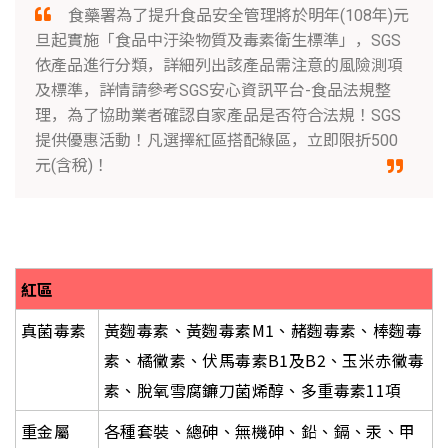
食藥署為了提升食品安全管理將於明年(108年)元
旦起實施「食品中汙染物質及毒素衛生標準」，SGS
依產品進行分類，詳細列出該產品需注意的風險測項
及標準，詳情請參考SGS安心資訊平台-食品法規整
理，為了協助業者確認自家產品是否符合法規！SGS
提供優惠活動！凡選擇紅區搭配綠區，立即限折500
元(含稅)！
紅區
真菌毒素
黃麴毒素、黃麴毒素M1
、赭麴毒素、棒麴毒
素、橘黴素、伏馬毒素
B1
及
B2
、玉米赤黴毒
素、脫氧雪腐鐮刀菌烯醇、多重毒素
11
項
重金屬
各種套裝、總砷、無機砷、鉛、鎘、汞、甲