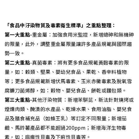
「食品中汙染物質及毒素衛生標準」之重點整理：
第一大重點-
重金屬：加強食用米監控，新增總砷和無機砷
的限量，此外，調整重金屬限量讓許多產品規範與國際趨
勢一致。
第二大重點
-
真菌毒素：將有更多食品規範黃麴毒素的限
量，如：穀類、堅果、嬰幼兒食品、果乾、香辛料植物
等；更多食品規範新增伏馬毒素、玉米赤黴毒素及脫氧雪
腐鐮刀菌烯醇，如：穀物、嬰兒食品、餅乾或麵包類。
第三大重點-
其他汙染物質：新增苯騈芘，新法針對燒烤或
煙燻肉類、醃漬的水產品、乾燥水果、食用油脂、嬰兒食
品及膳食補充品（如蜂王乳）等訂定不同限量；新增茄
鹼、馬鈴薯產品都不能超過200ppm
；新增海洋生物毒
素，如：麻痺性貝毒及下痢性貝毒等。