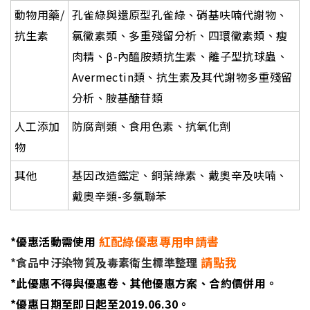
動物用藥/
孔雀綠與還原型孔雀綠、硝基呋喃代謝物、
抗生素
氯黴素類、多重殘留分析、四環黴素類、瘦
肉精、β-
內醯胺類抗生素、離子型抗球蟲、
Avermectin
類、抗生素及其代謝物多重殘留
分析、胺基醣苷類
人工添加
防腐劑類、食用色素、抗氧化劑
物
其他
基因改造鑑定、銅葉綠素、戴奧辛及呋喃、
戴奧辛類-
多氯聯苯
紅配綠優惠專用申請書
*
優惠活動需使用
請點我
*食品中汙染物質及毒素衛生標準整理
*
此優惠不得與優惠卷、其他優惠方案、合約價併用。
*
優惠日期至即日起至2019.06.30
。