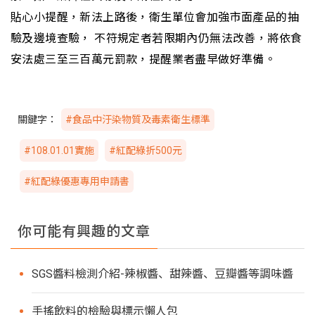
貼心小提醒，新法上路後，衛生單位會加強市面產品的抽
驗及邊境查驗， 不符規定者若限期內仍無法改善，將依食
安法處三至三百萬元罰款，提醒業者盡早做好準備。
關鍵字：
#食品中汙染物質及毒素衛生標準
#108.01.01實施
#紅配綠折500元
#紅配綠優惠專用申請書
你可能有興趣的文章
SGS醬料檢測介紹-辣椒醬、甜辣醬、豆瓣醬等調味醬
手搖飲料的檢驗與標示懶人包