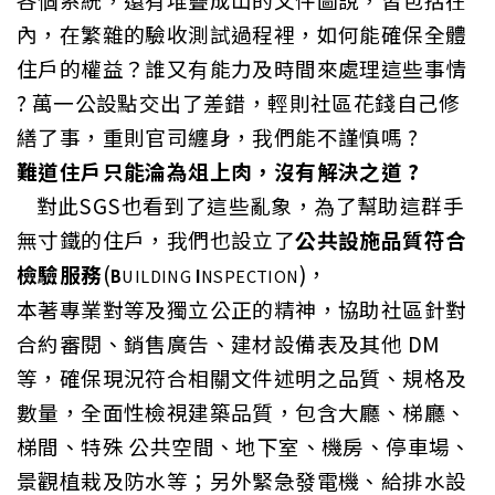
內，在繁雜的驗收測試過程裡，如何能確保全體
住戶的權益？誰又有能力及時間來處理這些事情
? 萬一公設點交出了差錯，輕則社區花錢自己修
繕了事，重則官司纏身，我們能不謹慎嗎 ?
難道住戶只能淪為俎上肉，沒有解決之道 ?
對此
SGS
也看到了這些亂象，為了幫助這群手
無寸鐵的住戶，我們也設立了
公共設施品質符合
檢驗服務
(
)
，
B
UILDING
I
NSPECTION
本著專業對等及獨立公正的精神，協助社區針對
合約審閱、銷售廣告、建材設備表及其他
DM
等，確保現況符合相關文件述明之品質、規格及
數量，全面性檢視建築品質，包含大廳、梯廳、
梯間、特殊 公共空間、地下室、機房、停車場、
景觀植栽及防水等；另外緊急發電機、給排水設