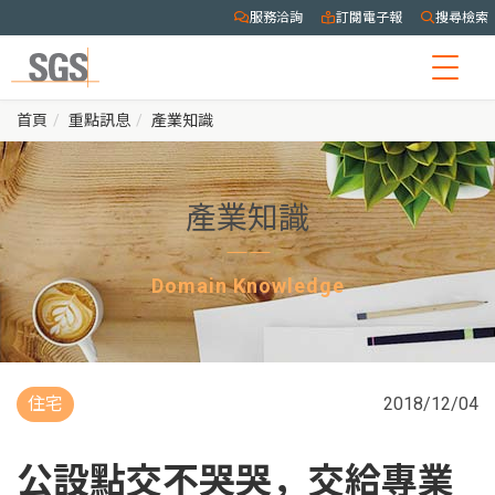
服務洽詢
訂閱電子報
搜尋檢索
Togg
navig
首頁
重點訊息
產業知識
產業知識
Domain Knowledge
住宅
2018/12/04
公設點交不哭哭，交給專業