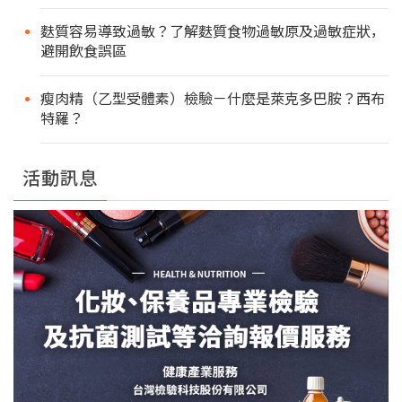
麩質容易導致過敏？了解麩質食物過敏原及過敏症狀，
避開飲食誤區
瘦肉精（乙型受體素）檢驗－什麼是萊克多巴胺？西布
特羅？
活動訊息