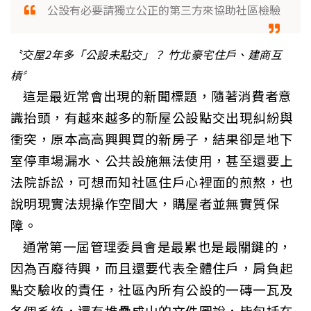
公設有必要請獨立公正的第三方來協助社區檢驗
〝交屋
2
年多「公設未點交」？
竹北豪宅住戶、建商互
槓〞
這是最近常會出現的新聞標題，隨著消費者意
識抬頭，有越來越多的新屋公設點交出現糾紛與
衝突，原本高高興興買的新房子，結果卻是地下
室停車場漏水、公共設施無法使用，甚至還要上
法院訴訟，可想而知社區住戶心裡面的煎熬，也
說明現實法規操作空間大，購屋者並無實質保
障。
通常第一屆管理委員會是最累也是最關鍵的，
因為百廢待興，而且還要代表全體住戶，肩負起
點交驗收的責任，社區內所有公設的一磚一瓦及
各個系統，還有堆疊成山的文件圖說，皆包括在