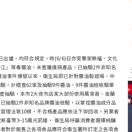
出爐，均符合規定，昨(6/6)日亦突擊家樂福、文化
江」等毒醬油，未查獲違規產品，已抽驗2件非知名
醬油事件爆發以來，衛生局即已針對醬油製造埸、中
驗，計稽查62家及抽驗9件醬油，9件醬油經檢驗單
稽查抽驗，本市2大夜市店家大部份使用萬家香、金蘭
已抽驗2件非知名品牌醬油檢驗，以掌控醬油成分品
管理法第10條，不合格產品應依法下架回收，另業者
新臺幣3~15萬元罰鍰。 衛生局呼籲消費者選擇純釀
業者對於販售之各項食品應符合衛生署所訂定之各項食