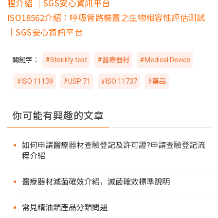
程介紹 ｜SGS安心資訊平台
ISO18562介紹：呼吸管路裝置之生物相容性評估測試
｜SGS安心資訊平台
關鍵字：
#Sterility test
#醫療器材
#Medical Device
#ISO 11139
#USP 71
#ISO 11737
#藥品
你可能有興趣的文章
如何申請醫療器材查驗登記及許可證?申請查驗登記流
程介紹
醫療器材滅菌確效介紹，滅菌確效標準說明
常見精油類產品分類問題