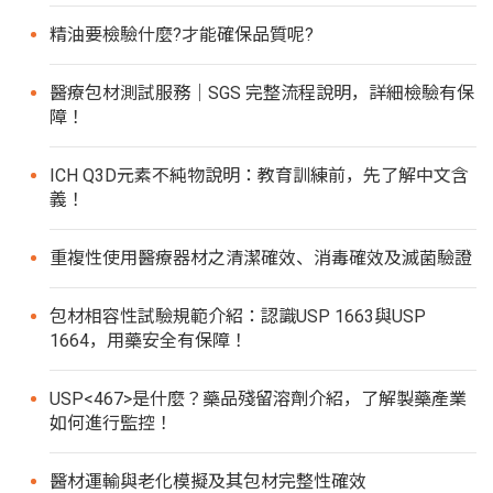
精油要檢驗什麼?才能確保品質呢?
醫療包材測試服務｜SGS 完整流程說明，詳細檢驗有保
障！
ICH Q3D元素不純物說明：教育訓練前，先了解中文含
義！
重複性使用醫療器材之清潔確效、消毒確效及滅菌驗證
包材相容性試驗規範介紹：認識USP 1663與USP
1664，用藥安全有保障！
USP<467>是什麼？藥品殘留溶劑介紹，了解製藥產業
如何進行監控！
醫材運輸與老化模擬及其包材完整性確效