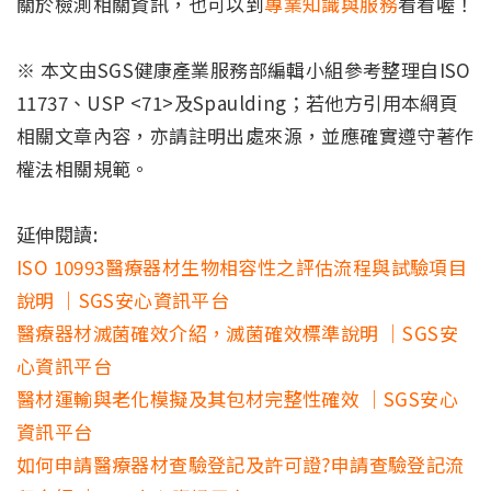
關於檢測相關資訊，也可以到
專業知識與服務
看看喔！
※ 本文由SGS健康產業服務部編輯小組參考整理自ISO
11737、USP <71>及Spaulding；若他方引用本網頁
相關文章內容，亦請註明出處來源，並應確實遵守著作
權法相關規範。
延伸閱讀:
ISO 10993醫療器材生物相容性之評估流程與試驗項目
說明 ｜SGS安心資訊平台
醫療器材滅菌確效介紹，滅菌確效標準說明 ｜SGS安
心資訊平台
醫材運輸與老化模擬及其包材完整性確效 ｜SGS安心
資訊平台
如何申請醫療器材查驗登記及許可證?申請查驗登記流