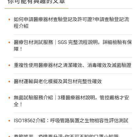
你可能有興趣的文章
如何申請醫療器材查驗登記及許可證?申請查驗登記流
程介紹
醫療包材測試服務｜SGS 完整流程說明，詳細檢驗有保
障！
重複性使用醫療器材之清潔確效、消毒確效及滅菌驗證
醫材運輸與老化模擬及其包材完整性確效
無菌試驗服務介紹｜3種醫療器材說明，管控嚴格才安
全！
ISO18562介紹：呼吸管路裝置之生物相容性評估測試
春節將至、疫情再升溫-你不可不知的口罩小知識