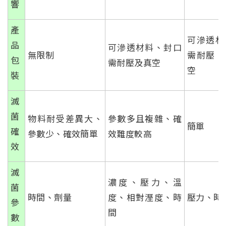
響
產
可滲透材
品
可滲透材料、封口
無限制
需耐壓，
包
需耐壓及真空
空
裝
滅
菌
物料耐受差異大、
參數多且複雜、確
簡單
確
參數少、確效簡單
效難度較高
效
滅
濃度、壓力、溫
菌
時間、劑量
度、相對溼度、時
壓力、時
參
間
數