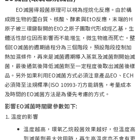
EO滅菌得殺菌原理可以視為烴烷化反應。由於構
成微生物的蛋白質、核酸、酵素與EtO反應，末端的H
原子被三環鍵裂開的EtO之原子團取代形成烴乙基，生
體活性部位因而影響而不能增生，微生物進而死亡。整
個EO滅菌的週期過程分為三個階段，預設階段控制加
熱加濕條件，再來是滅菌週期導入蒸氣及滅菌劑開始滅
菌，最後通氣後降低滅菌劑至一定程度後取出滅菌後樣
品。另外如果利用EO滅菌方式必須注意產品EO、ECH
必須降至法規標準(ISO 10993-7)方能銷售，考量成本
及時間的EO滅菌方法是為優先考慮的方式。
影響EO滅菌時關鍵參數如下:
溫度的影響
溫度越高，環氧乙烷殺菌效果越好，但溫度高
到滅菌劑最大效用時，再生高溫度亦不會有更