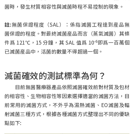
菌時，發生材質相容性與滅菌時程不易控制的現象。
註:
無菌保證程度（SAL）：係指滅菌工程達到産品無
菌保證的程度。對最終滅菌産品而言（蒸氣滅菌）其條
-6
件爲 121℃，15 分鐘，其 SAL 值爲 10
即爲一百萬個
已滅菌産品中，活菌的數量不得超過一個。
滅菌確效的測試標準為何？
目前無菌醫療器產品依照滅菌確效前對材質及包材
的相容性、生物相容性等因素選擇適當的滅菌方法，目
前常用的滅菌方式，不外乎為濕熱滅菌、EO滅菌及輻
射滅菌三種方式，根據各種滅菌方式整理出不同的優缺
點如下: