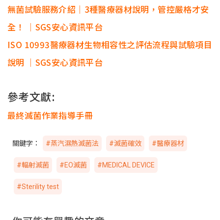
無菌試驗服務介紹｜3種醫療器材說明，管控嚴格才安
全！ ｜SGS安心資訊平台
ISO 10993醫療器材生物相容性之評估流程與試驗項目
說明 ｜SGS安心資訊平台
參考文獻:
最終滅菌作業指導手冊
關鍵字：
#蒸汽濕熱滅菌法
#滅菌確效
#醫療器材
#輻射滅菌
#EO滅菌
#MEDICAL DEVICE
#Sterility test