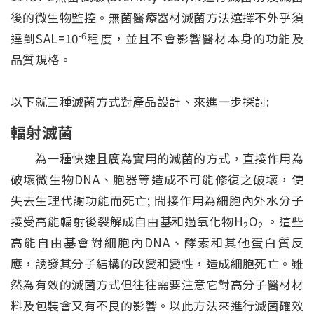
後的微生物監控。無菌醫療器材滅菌方法選擇不外乎須
-6
達到SAL=10
程度，並且不會影響醫材本身的功能及
品質規格。
以下就三種滅菌方式對產品設計、來進一步探討:
輻射滅菌
為一種快速且廣為實用的滅菌的方式，直接作用為
破壞微生物DNA、胞器等造成不可能修復之破壞，使
失去生理代謝功能而死亡; 間接作用為細胞內外水分子
接受高能輻射後裂解成自由基和過氧化物H
O
。這些
2
2
高能自由基會對細胞內DNA、酵素和其他蛋白質反
應，誘發其分子結構的改變和變性，造成細胞死亡。雖
然為有效的滅菌方式但往往需要注意它對高分子醫材材
料及包裝會又有不良的影響。以此方法來進行滅菌確效