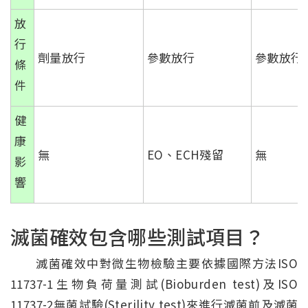
放
行
劑量放行
參數放行
參數放行
條
件
健
康
無
EO、ECH殘留
無
影
響
滅菌確效包含哪些測試項目？
滅菌確效中對微生物檢驗主要依據國際方法ISO
11737-1生物負荷量測試(Bioburden test)及ISO
11737-2無菌試驗(Sterility test)來進行滅菌前及滅菌