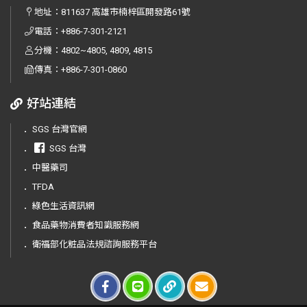
地址：
811637 高雄市楠梓區開發路61號
電話：
+886-7-301-2121
分機：4802~4805, 4809, 4815
傳真：
+886-7-301-0860
好站連結
．
SGS 台灣官網
．
SGS 台灣
．
中醫藥司
．
TFDA
．
綠色生活資訊網
．
食品藥物消費者知識服務網
．
衛福部化粧品法規諮詢服務平台