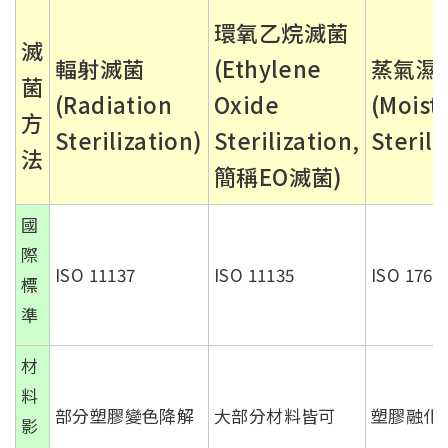
環氧乙烷滅菌
滅
輻射滅菌
(Ethylene
蒸氣濕
菌
(Radiation
Oxide
(Moist
方
Sterilization)
Sterilization,
Sterili
法
簡稱EO滅菌)
國
際
ISO 11137
ISO 11135
ISO 1766
標
準
材
料
部分塑膠變色降解
大部分材料皆可
塑膠融化
影