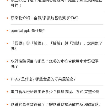
類固醇是什麼？用途與功能說明，完整了解法規問題在
哪裡！
汙染物介紹：全氟/多氟烷基物質 (PFAS)
ppm 與 ppb 是什麼?
「認證」與「驗證」、「檢驗」與「測試」，您用對了
嗎?
水質檢驗項目有哪些？您喝的水符合飲用水水質標準
嗎？
PFAS 是什麼? 哪些食品的汙染風險高?
進口食品檢驗費用要多少？檢驗流程、方式 完整公開
麩質容易導致過敏？了解麩質食物過敏原及過敏症狀，