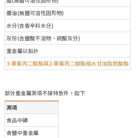
醋(無鹽可溶性固形物)
醬油(無鹽可溶性固形物)
水分(含香辛料水分)
灰份(含鹽酸不溶物、硫酸灰分)
重金屬以鉛計
3-單氯丙二醇酯與2-單氯丙二醇酯縮水甘油脂肪酸酯
部分重金屬測項不接特急件，如下
測項
食品中碘
食鹽中重金屬