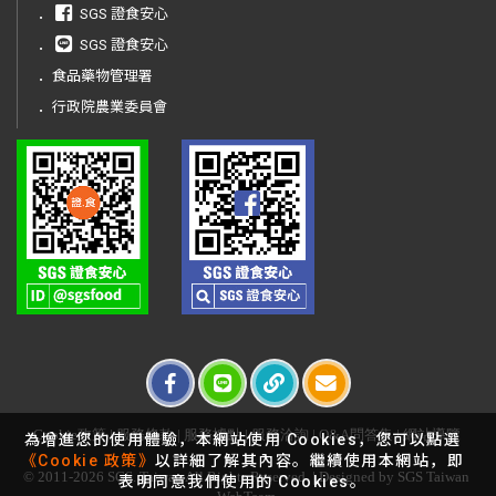
．
SGS 證食安心
．
SGS 證食安心
．
食品藥物管理署
．
行政院農業委員會
Cookie政策
|
服務條款
|
服務據點
|
服務洽詢
|
Q&A問答集
|
網站導覽
為增進您的使用體驗，本網站使用 Cookies，您可以點選
《Cookie 政策》
以詳細了解其內容。繼續使用本網站，即
© 2011-2026 SGS. Taiwan All Rights Reserved. | Designed by SGS Taiwan
表明同意我們使用的 Cookies。