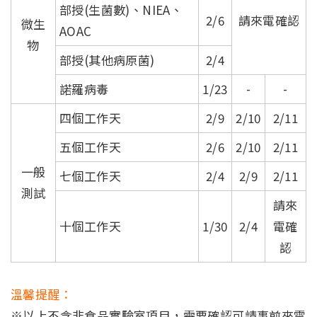
部授(生菌數)、NIEA、
2/6
請來電確認
微生
AOAC
物
部授(其他病原菌)
2/4
諾羅病毒
1/23
-
-
四個工作天
2/9
2/10
2/11
五個工作天
2/6
2/10
2/11
一般
七個工作天
2/4
2/9
2/11
測試
請來
十個工作天
1/30
2/4
電確
認
溫馨提醒：
※以上不含非食品實驗室項目，需要確認可請事前來電