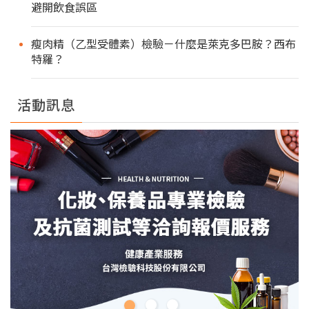
避開飲食誤區
瘦肉精（乙型受體素）檢驗－什麼是萊克多巴胺？西布
特羅？
活動訊息