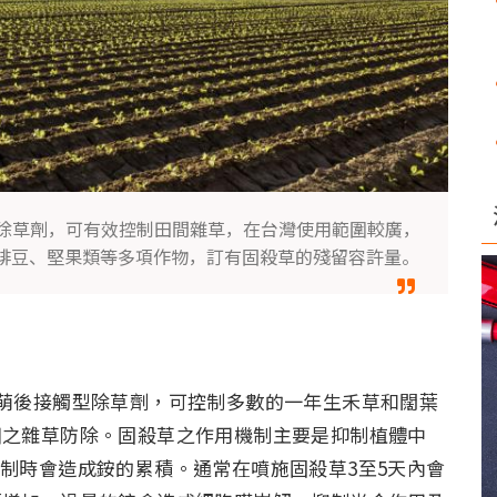
除草劑，可有效控制田間雜草，在台灣使用範圍較廣，
啡豆、堅果類等多項作物，訂有固殺草的殘留容許量。
擇性萌後接觸型除草劑，可控制多數的一年生禾草和闊葉
田之雜草防除。固殺草之作用機制主要是抑制植體中
性酵素受到抑制時會造成銨的累積。通常在噴施固殺草3至5天內會