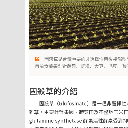
固殺草是台灣重要的非選擇性萌後接觸型
目前食藥署針對蔬果、雜糧、大豆、毛豆、咖
固殺草的介紹
固殺草（Glufosinate）是一種非選
雜草，主要針對果園、蔬菜田及不整地玉米
glutamine synthetase 酵素活