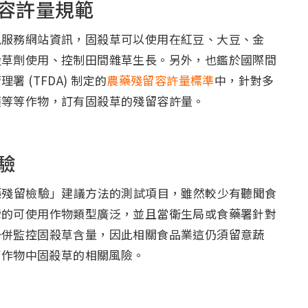
容許量規範
服務網站資訊，固殺草可以使用在紅豆、大豆、金
殺草劑使用、控制田間雜草生長。另外，也鑑於國際間
 (TFDA) 制定的
農藥殘留容許量標準
中，針對多
類等等作物，訂有固殺草的殘留容許量。
驗
殘留檢驗」建議方法的測試項目，雖然較少有聽聞食
灣的可使用作物類型廣泛，並且當衛生局或食藥署針對
一併監控固殺草含量，因此相關食品業這仍須留意蔬
等作物中固殺草的相關風險。