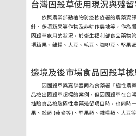
台灣固殺草使用現況與殘留
依照農業部動植物防疫檢疫署的農藥資訊
針、多項蔬果等作物及非耕作農地等，作為
固殺草施用的狀況，於衛生福利部食品藥物管理署
項蔬果、雜糧、大豆、毛豆、咖啡豆、堅果
邊境及後市場食品固殺草檢
因固殺草與嘉磷塞同為食藥署「極性農藥
品檢出固殺草超標的案例，但因固殺草在台
抽驗食品檢驗極性農藥殘留項目時，也同時
果、穀類 (燕麥等)、堅果類、雜糧類、大豆