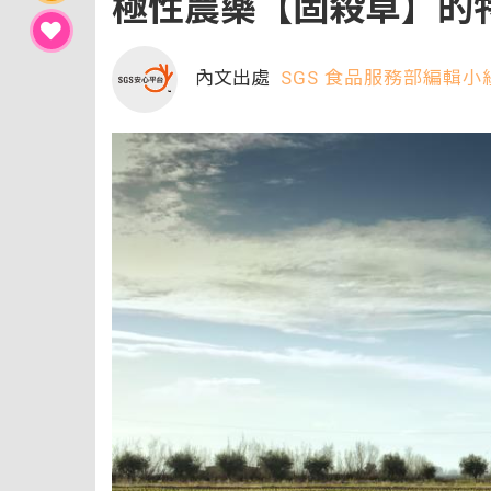
極性農藥【固殺草】的
內文出處
SGS 食品服務部編輯小