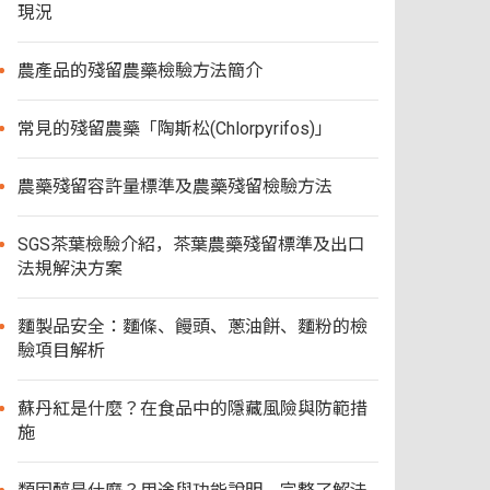
現況
農產品的殘留農藥檢驗方法簡介
常見的殘留農藥「陶斯松(Chlorpyrifos)」
農藥殘留容許量標準及農藥殘留檢驗方法
SGS茶葉檢驗介紹，茶葉農藥殘留標準及出口
法規解決方案
麵製品安全：麵條、饅頭、蔥油餅、麵粉的檢
驗項目解析
蘇丹紅是什麼？在食品中的隱藏風險與防範措
施