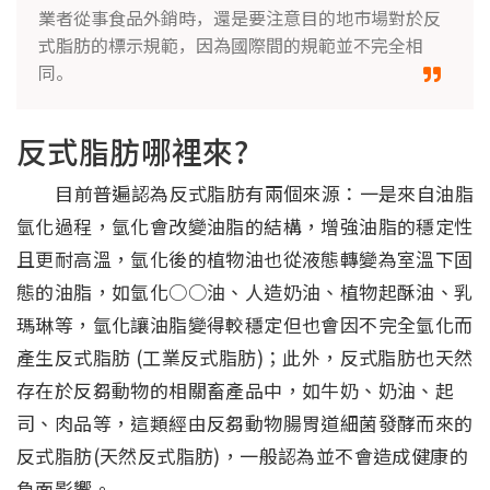
業者從事食品外銷時，還是要注意目的地市場對於反
式脂肪的標示規範，因為國際間的規範並不完全相
同。
反式脂肪哪裡來?
目前普遍認為反式脂肪有兩個來源：一是來自油脂
氫化過程，氫化會改變油脂的結構，增強油脂的穩定性
且更耐高溫，氫化後的植物油也從液態轉變為室溫下固
態的油脂，如氫化○○油、人造奶油、植物起酥油、乳
瑪琳等，氫化讓油脂變得較穩定但也會因不完全氫化而
產生反式脂肪 (工業反式脂肪)；此外，反式脂肪也天然
存在於反芻動物的相關畜產品中，如牛奶、奶油、起
司、肉品等，這類經由反芻動物腸胃道細菌發酵而來的
反式脂肪(天然反式脂肪)，一般認為並不會造成健康的
負面影響。