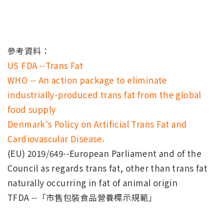
參考資料：
US FDA --Trans Fat
WHO -- An action package to eliminate
industrially-produced trans fat from the global
food supply
Denmark's Policy on Artificial Trans Fat and
Cardiovascular Disease.
(EU) 2019/649--European Parliament and of the
Council as regards trans fat, other than trans fat
naturally occurring in fat of animal origin
TFDA --「市售包裝食品營養標示規範」