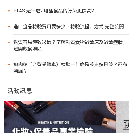
PFAS 是什麼? 哪些食品的汙染風險高?
進口食品檢驗費用要多少？檢驗流程、方式 完整公開
麩質容易導致過敏？了解麩質食物過敏原及過敏症狀，
避開飲食誤區
瘦肉精（乙型受體素）檢驗－什麼是萊克多巴胺？西布
特羅？
活動訊息