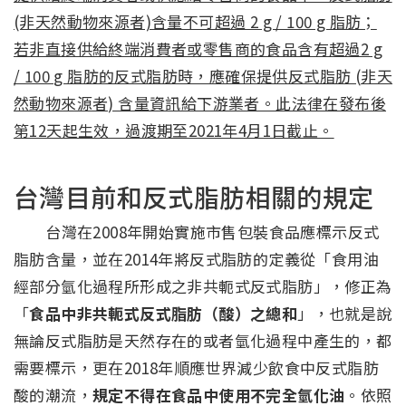
(非天然動物來源者)含量不可超過 2 g / 100 g 脂肪；
若非直接供給終端消費者或零售商的食品含有超過2 g
/ 100 g 脂肪的反式脂肪時，應確保提供反式脂肪 (非天
然動物來源者) 含量資訊給下游業者。此法律在發布後
第12天起生效，過渡期至2021年4月1日截止。
台灣目前和反式脂肪相關的規定
台灣在2008年開始實施市售包裝食品應標示反式
脂肪含量，並在2014年將反式脂肪的定義從「食用油
經部分氫化過程所形成之非共軛式反式脂肪」，修正為
「
食品中非共軛式反式脂肪（酸）之總和
」，也就是說
無論反式脂肪是天然存在的或者氫化過程中產生的，都
需要標示，更在2018年順應世界減少飲食中反式脂肪
酸的潮流，
規定不得在食品中使用不完全氫化油
。依照