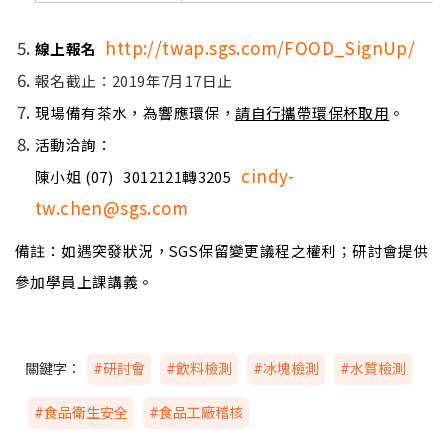
http://twap.sgs.com/FOOD_SignUp/
線上報名
報名截止
：2019年7月17日止
現場備有茶水，為響應環保，
請自行攜帶環保杯取用
。
活動洽詢
：
c
indy-
陳小姐 (07) 3012121轉3205
tw.chen@sgs.com
備註：如遇突發狀況，SGS保留變更議程之權利；研討會提供
參加學員上課講義。
關鍵字：
#研討會
#飲料檢測
#冰塊檢測
#水質檢測
#食品衛生安全
#食品工廠稽核