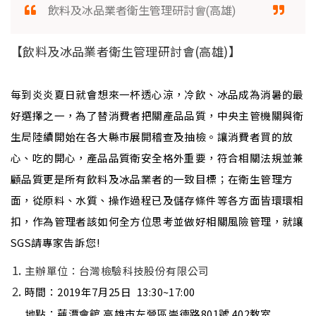
飲料及冰品業者衛生管理研討會(高雄)
【飲料及冰品業者衛生管理研討會(高雄)】
每到炎炎夏日就會想來一杯透心涼，冷飲、冰品成為消暑的最
好選擇之一，為了替消費者把關產品品質，中央主管機關與衛
生局陸續開始在各大縣市展開稽查及抽檢。讓消費者買的放
心、吃的開心，產品品質衛安全格外重要，符合相關法規並兼
顧品質更是所有飲料及冰品業者的一致目標；在衛生管理方
面，從原料、水質、操作過程已及儲存條件等各方面皆環環相
扣，作為管理者該如何全方位思考並做好相關風險管理，就讓
SGS請專家告訴您!
主辦單位：台灣檢驗科技股份有限公司
時間
：
2019
年
7
月
25
日
13:30~17:00
地點
：
蓮潭會館 高雄市左營區崇德路
801
號
402
教室