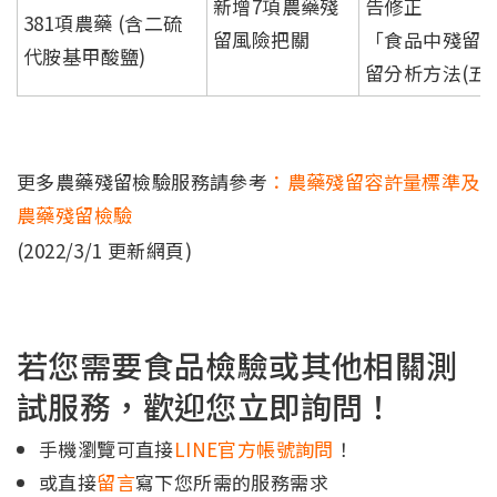
新增7項農藥殘
告修正
381項農藥 (含二硫
留風險把關
「食品中殘留
代胺基甲酸鹽)
留分析方法(五
更多農藥殘留檢驗服務請參考
：農藥殘留容許量標準及
農藥殘留檢驗
(2022/3/1 更新網頁)
若您需要食品檢驗或其他相關測
試服務，歡迎您立即詢問！
手機瀏覽可直接
LINE官方帳號詢問
！
或直接
留言
寫下您所需的服務需求