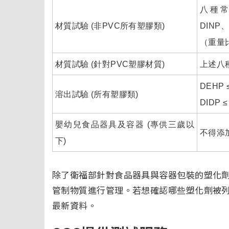
八種常
材質試驗 (非PVC所有塑膠類)
DINP
（重量
材質試驗 (針對PVC塑膠材質)
上述八
DEHP
溶出試驗 (所有塑膠類)
DIDP
≤
嬰幼兒食品器具及容器 (專供三歲以
不得添加
下)
除了衛福部針對食品器具與容器包裝的塑化
管制物質進行管理。若想確認哪些塑化劑被
最新資料。