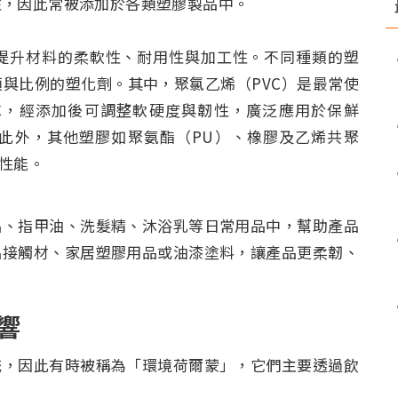
性，因此常被添加於各類塑膠製品中。
提升材料的柔軟性、耐用性與加工性。不同種類的塑
與比例的塑化劑。其中，聚氯乙烯（PVC）是最常使
VC，經添加後可調整軟硬度與韌性，廣泛應用於保鮮
此外，其他塑膠如聚氨酯（PU）、橡膠及乙烯共聚
工性能。
品、指甲油、洗髮精、沐浴乳等日常用品中，幫助產品
品接觸材、家居塑膠用品或油漆塗料，讓產品更柔韌、
影響
統，因此有時被稱為「環境荷爾蒙」，它們主要透過飲