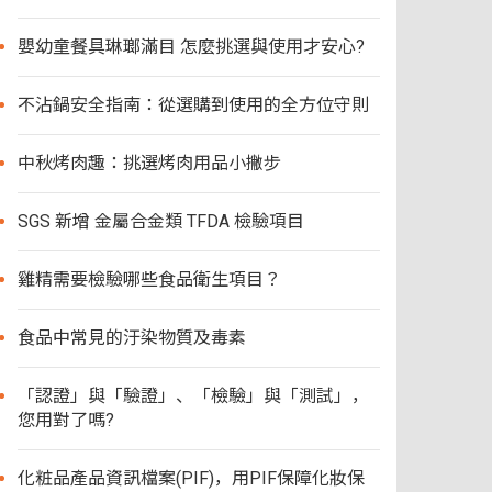
嬰幼童餐具琳瑯滿目 怎麼挑選與使用才安心?
不沾鍋安全指南：從選購到使用的全方位守則
中秋烤肉趣：挑選烤肉用品小撇步
SGS 新增 金屬合金類 TFDA 檢驗項目
雞精需要檢驗哪些食品衛生項目？
食品中常見的汙染物質及毒素
「認證」與「驗證」、「檢驗」與「測試」，
您用對了嗎?
化粧品產品資訊檔案(PIF)，用PIF保障化妝保