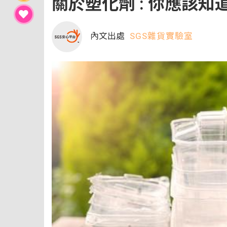
關於塑化劑 : 你應該知
內文出處
SGS雜貨實驗室