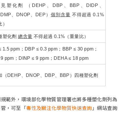
見塑化劑 （DEHP、DBP、BBP、DIDP、
、DMP、DNOP、DEP）
個別含量
不得超過 0.1%
比）
種塑化劑
總含量
不得超過 0.1%（重量比）
≤
1.5 ppm
；DBP
≤
0.3 ppm
；BBP
≤
30 ppm
；
9 ppm
；DINP
≤
9 ppm
；DEHA
≤
18 ppm
（DEHP、DNOP、DBP、BBP）四種塑化劑
劑規範外，環境部化學物質管理署也將多種塑化劑列為
列管，可至「
毒性及關注化學物質快速查詢
」網站查詢