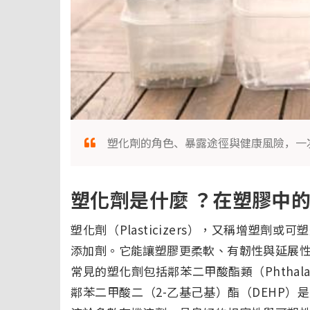
塑化劑的角色、暴露途徑與健康風險，一
塑化劑是什麼 ？在塑膠中
塑化劑（Plasticizers），又稱增塑
添加劑。它能讓塑膠更柔軟、有韌性與延展
常見的塑化劑包括鄰苯二甲酸酯類（Phthala
鄰苯二甲酸二（2-乙基己基）酯（DEHP