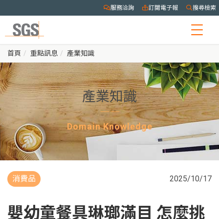
服務洽詢
訂閱電子報
搜尋檢索
Togg
navig
首頁
重點訊息
產業知識
產業知識
Domain Knowledge
消費品
2025/10/17
嬰幼童餐具琳瑯滿目 怎麼挑