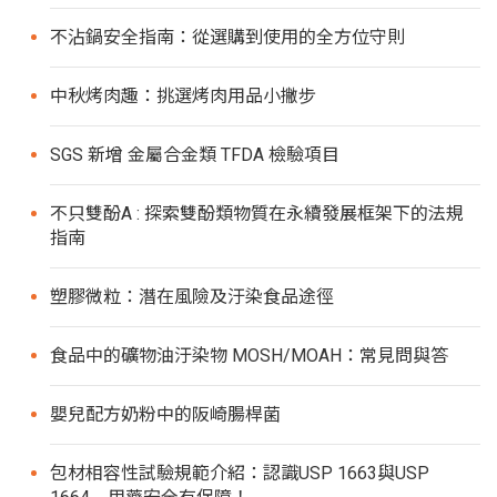
不沾鍋安全指南：從選購到使用的全方位守則
中秋烤肉趣：挑選烤肉用品小撇步
SGS 新增 金屬合金類 TFDA 檢驗項目
不只雙酚A : 探索雙酚類物質在永續發展框架下的法規
指南
塑膠微粒：潛在風險及汙染食品途徑
食品中的礦物油汙染物 MOSH/MOAH：常見問與答
嬰兒配方奶粉中的阪崎腸桿菌
包材相容性試驗規範介紹：認識USP 1663與USP