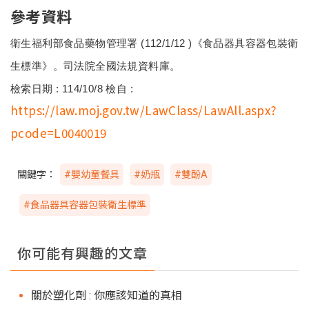
參考資料
衛生福利部食品藥物管理署
(112/1/12 )
《食品器具容器包裝衛
生標準》。司法院全國法規資料庫。
檢索日期
: 114/10/8
檢自
:
https://law.moj.gov.tw/LawClass/LawAll.aspx?
pcode=L0040019
關鍵字：
#嬰幼童餐具
#奶瓶
#雙酚A
#食品器具容器包裝衛生標準
你可能有興趣的文章
關於塑化劑 : 你應該知道的真相