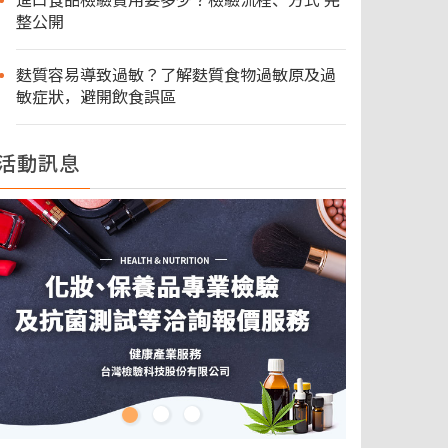
進口食品檢驗費用要多少？檢驗流程、方式 完
整公開
麩質容易導致過敏？了解麩質食物過敏原及過
敏症狀，避開飲食誤區
活動訊息