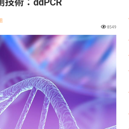
技術：ddPCR
組
8549