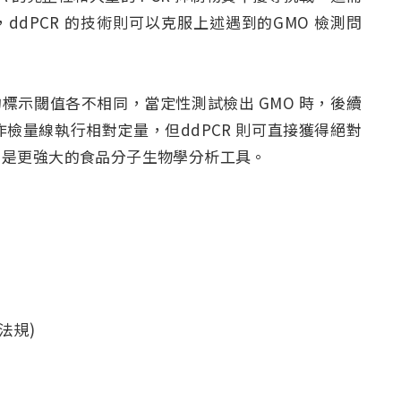
ddPCR 的技術則可以克服上述遇到的GMO 檢測問
標示閾值各不相同，當定性測試檢出 GMO 時，後續
需要製作檢量線執行相對定量，但ddPCR 則可直接獲得絕對
，是更強大的食品分子生物學分析工具。
法規)