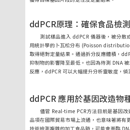
ddPCR原理：確保食品檢
測試樣品進入 ddPCR 儀器後，被分散成數萬
用統計學的卜瓦松分布 (Poisson distr
取得絕對定量結果。通過拆分反應體積，ddP
抑制物的影響降至最低。也因為待測 DNA 
反應，ddPCR 可以大幅提升分析靈敏度，
ddPCR 應用於基因改造物種
儘管 Real-time PCR方法目前是基因
品項在國際貿易市場上流通，也意味著將有更多的食
技術檢測複雜的加工食品時，可能會面臨 DNA