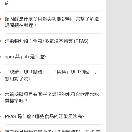
施
類固醇是什麼？用途與功能說明，完整了解法
規問題在哪裡！
汙染物介紹：全氟/多氟烷基物質 (PFAS)
ppm 與 ppb 是什麼?
「認證」與「驗證」、「檢驗」與「測試」，
您用對了嗎?
水質檢驗項目有哪些？您喝的水符合飲用水水
質標準嗎？
PFAS 是什麼? 哪些食品的汙染風險高?