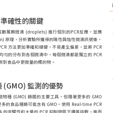
測準確性的關鍵
顆微滴 (droplets) 進行個別的PCR反應，並應
ibution) 原理，分析實驗所獲得的陽性與陰性微滴訊號後，
CR 方法更加準確和穩健，不易產生偏差，並將 PCR
被均勻的分布到各個微滴中，每個微滴都是獨立的 PCR
偵測到食品中更微量的標的物。
 (GMO) 監測的優勢
改造物種 (GMO) 篩選的主要工具，但隨著更多的 GMO
品種類可能含有 GMO。使用 Real-time PCR
 的完整性和大量的 PCR 抑制物質干擾等挑戰，進而