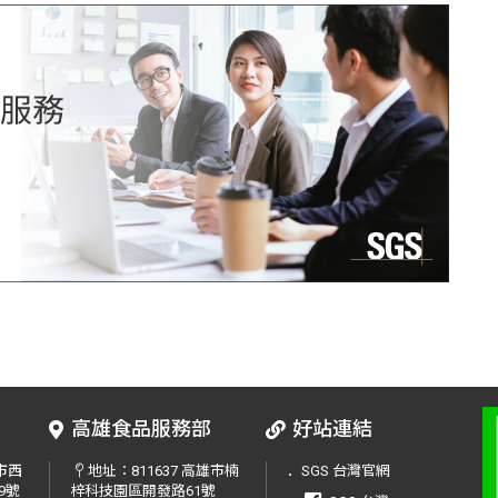
高雄食品服務部
好站連結
中市西
地址：
811637 高雄市楠
．
SGS 台灣官網
9號
梓科技園區開發路61號