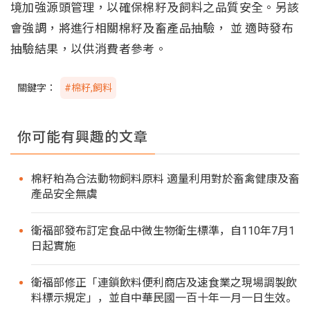
境加強源頭管理，以確保棉籽及飼料之品質安全。另該
會強調，將進行相關棉籽及畜產品抽驗， 並 適時發布
抽驗結果，以供消費者參考。
關鍵字：
#棉籽,飼料
你可能有興趣的文章
棉籽粕為合法動物飼料原料 適量利用對於畜禽健康及畜
產品安全無虞
衛福部發布訂定食品中微生物衛生標準，自110年7月1
日起實施
衛福部修正「連鎖飲料便利商店及速食業之現場調製飲
料標示規定」，並自中華民國一百十年一月一日生效。