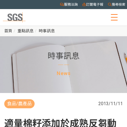
服務洽詢
訂閱電子報
搜尋檢索
Togg
navig
首頁
重點訊息
時事訊息
時事訊息
News
食品/農產品
2013/11/11
適量棉籽添加於成熟反芻動