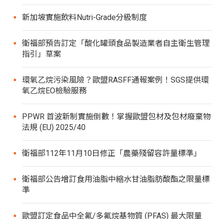
新加坡實施飲料Nutri-Grade分級制度
衛福部預告訂定「酸化罐頭食品製造業者自主衛生管理
指引」草案
環氧乙烷污染風險？歐盟RASFF通報案例！SGS提供環
氧乙烷EO檢驗服務
PPWR 首波新制實施倒數！掌握歐盟包材及包材廢棄物
法規 (EU) 2025/40
衛福部112年11月10日修正「農藥殘留容許量標準」
衛福部公告增訂食用油脂中縮水甘油脂肪酸酯之限量標
準
歐盟訂定食品中全氟/多氟烷基物質 (PFAS) 最大限量