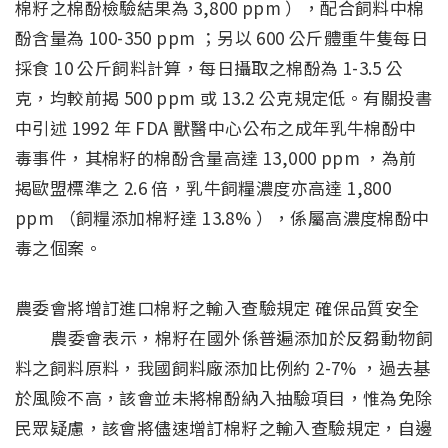
棉籽之棉酚檢驗結果為 3,800 ppm ），配合飼料中棉
酚含量為 100-350 ppm ；另以 600 公斤體重牛隻每日
採食 10 公斤飼料計算，每日攝取之棉酚為 1-3.5 公
克，均較前揭 500 ppm 或 13.2 公克規定低。有關投書
中引述 1992 年 FDA 獸醫中心公布之成年乳牛棉酚中
毒事件，其棉籽的棉酚含量高達 13,000 ppm ，為前
揭歐盟標準之 2.6 倍，乳牛飼糧濃度亦高達 1,800
ppm （飼糧添加棉籽達 13.8% ），係屬高濃度棉酚中
毒之個案。
農委會將增訂進口棉籽之輸入查驗規定 確保品質安全
農委會表示，棉籽在國外係普遍添加於反芻動物飼
料之飼料原料，我國飼料廠添加比例約 2-7% ，過去基
於風險不高，該會並未將棉酚納入抽驗項目，惟為免除
民眾疑慮，該會將儘速增訂棉籽之輸入查驗規定，自邊