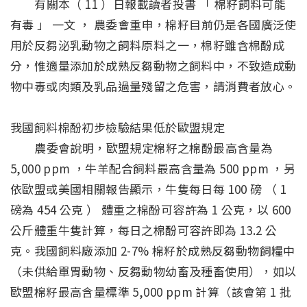
有關本（ 11 ）日報載讀者投書 「 棉籽飼料可能
有毒 」 一文 ， 農委會重申，棉籽目前仍是各國廣泛使
用於反芻泌乳動物之飼料原料之一，棉籽雖含棉酚成
分，惟適量添加於成熟反芻動物之飼料中，不致造成動
物中毒或肉類及乳品過量殘留之危害，請消費者放心。
我國飼料棉酚初步檢驗結果低於歐盟規定
農委會說明，歐盟規定棉籽之棉酚最高含量為
5,000 ppm ，牛羊配合飼料最高含量為 500 ppm ，另
依歐盟或美國相關報告顯示，牛隻每日每 100 磅 （ 1
磅為 454 公克 ） 體重之棉酚可容許為 1 公克，以 600
公斤體重牛隻計算，每日之棉酚可容許即為 13.2 公
克。我國飼料廠添加 2-7% 棉籽於成熟反芻動物飼糧中
（未供給單胃動物、反芻動物幼畜及種畜使用），如以
歐盟棉籽最高含量標準 5,000 ppm 計算（該會第 1 批