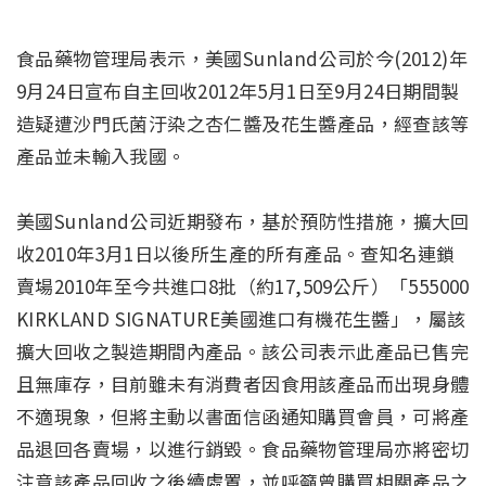
食品藥物管理局表示，美國Sunland公司於今(2012)年
9月24日宣布自主回收2012年5月1日至9月24日期間製
造疑遭沙門氏菌汙染之杏仁醬及花生醬產品，經查該等
產品並未輸入我國。
美國Sunland公司近期發布，基於預防性措施，擴大回
收2010年3月1日以後所生產的所有產品。查知名連鎖
賣場2010年至今共進口8批（約17,509公斤）「555000
KIRKLAND SIGNATURE美國進口有機花生醬」，屬該
擴大回收之製造期間內產品。該公司表示此產品已售完
且無庫存，目前雖未有消費者因食用該產品而出現身體
不適現象，但將主動以書面信函通知購買會員，可將產
品退回各賣場，以進行銷毀。食品藥物管理局亦將密切
注意該產品回收之後續處置，並呼籲曾購買相關產品之