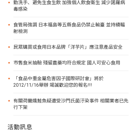
勤洗手、避免生食生飲 加強個人飲食衛生 減少諾羅病
毒感染
食管局強調 日本福島等五縣食品仍禁止輸臺 並持續輻
射檢測
民眾購買或食用日本品牌「洋芋片」應注意產品安全
市售食米抽驗 殘留農藥均符合規定 國人可安心食用
「食品中重金屬危害因子國際研討會」將於
2012/11/16舉辦 竭誠歡迎您的報名!!!
有關荷蘭燻鮭魚疑遭受沙門氏菌汙染事件 相關業者已先
行下架
活動訊息