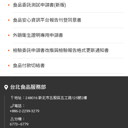
食品委託測試申請書(新版)
食品安心資訊平台報告刊登同意書
外銷衛生證明專用申請書
檢驗委託申請書改版與檢驗報告格式更新通知書
食品付款切結書
台北食品服務部
地址：
248016 新北市五股區五工路125號2樓
電話：
+886-2-2299-3279
分機：
6773~6779