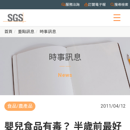
服務洽詢
訂閱電子報
搜尋檢索
Togg
navig
首頁
重點訊息
時事訊息
時事訊息
News
食品/農產品
2011/04/12
嬰兒食品有毒？ 半歲前最好