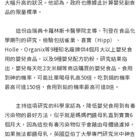
大幅升高的狀況。他認為，政府也應據此計算嬰兒副食
品的限量標準。
這份由瑞典卡羅林斯卡醫學院主導、刊登在食品化
學期刊的研究，檢驗包括雀巢、喜寶（Hipp）、
Holle、Organix等9種知名廠牌供4個月大以上嬰兒食
用的嬰兒食品，以及9種嬰兒配方奶粉。研究結果指
出，嬰兒每天吃2次米糊等商店購買的嬰兒食品，食用
到砷的機率，可能比單喝母乳高50倍，吃到鎘的機率
最高可達150倍，食用到鉛的機率最高可達8倍。
主持這項研究的科學家認為，降低嬰兒食用到有毒
污染物的最好方法，似乎就是媽媽們餵母乳直到寶寶6
個月大，因為這些有毒污染物似乎會藉由母體過濾掉。
如果無法都餵母乳，英國亞伯丁大學專門研究米中砷含