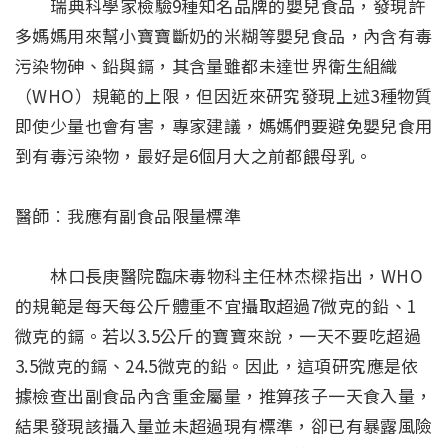
瑞典科學家檢驗9種知名品牌的嬰兒食品，發現許
多媽媽用來幫小寶寶斷奶的米糊等嬰兒食品，內含有毒
污染物砷、鉛與鎘，其含量雖都未達世界衛生組織
（WHO）規範的上限，但因近來研究發現上述3種物質
即使少量也會有害，專家建議，媽媽們要避免嬰兒食用
到有毒污染物，最好是6個月大之前都餵母乳。
醫師︰我應有副食品限量標準
林口長庚醫院臨床毒物科主任林杰樑指出，WHO
的規範是每天每公斤體重不宜攝取超過7微克的鉛、1
微克的鎘。若以3.5公斤的寶寶來說，一天不要吃超過
3.5微克的鎘、24.5微克的鉛。因此，這項研究應是依
據檢查出副食品內含重金屬量，推算孩子一天食入量，
結果發現該攝入量並未超過現有標準，卻已有暴露風險