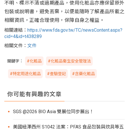
不明、標示不清或過期產品，使用化粧品亦應保留原外
包裝或說明書，避免丟棄，以便能隨時了解產品所載之
相關資訊，正確合理使用，保障自身之權益。
相關連結：
https://www.fda.gov.tw/TC/newsContent.aspx?
cid=4&id=t438289
相關文件：
文件
關鍵字：
#化粧品
#化粧品衛生安全管理法
#特定用途化粧品
#查驗登記
#含藥化粧品
你可能有興趣的文章
SGS @2026 BIO Asia 雙展位同步展出！
美國紐澤西州 S1042 法案：PFAS 食品包裝與炊具等五