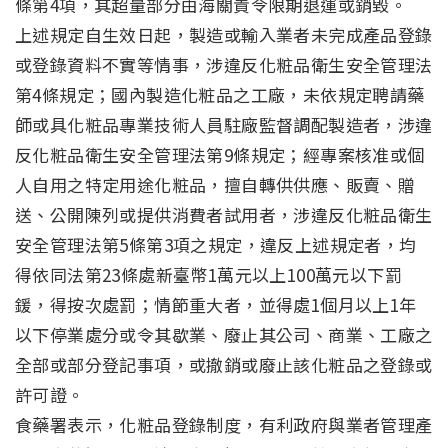
條第4項，其超量部分由海關責令限期退運或銷毀。
上述規定自生效日起，製造或輸入業者未完成產品登錄
或登錄資料不實等情事，涉違反化粧品衛生安全管理法
第4條規定；國內製造化粧品之工廠，未依規定聘請藥
師或具化粧品專業技術人員駐廠監督調配製造者，涉違
反化粧品衛生安全管理法第9條規定；經專案核准或個
人自用之特定用途化粧品，擅自轉供供應、販賣、贈
送、公開陳列或提供消費者試用者，涉違反化粧品衛生
安全管理法第5條第3項之規定，違反上述規定者，均
得依同法第23條處新臺幣1萬元以上100萬元以下罰
鍰，得按次處罰；情節重大者，並得處1個月以上1年
以下停業處分或令其歇業、廢止其公司、商業、工廠之
全部或部分登記事項，或撤銷或廢止該化粧品之登錄或
許可證。
食藥署表示，化粧品登錄制度，有利政府與業者管理產