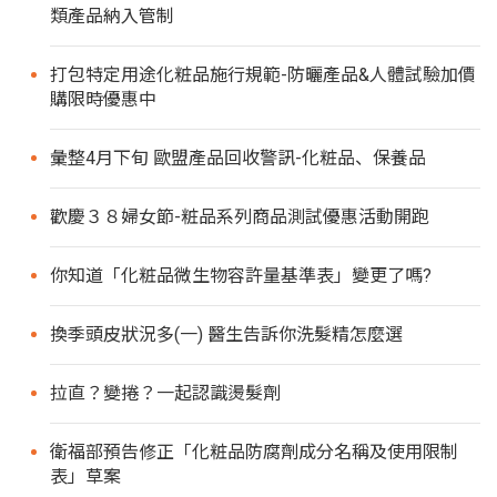
類產品納入管制
打包特定用途化粧品施行規範-防曬產品&人體試驗加價
購限時優惠中
彙整4月下旬 歐盟產品回收警訊-化粧品、保養品
歡慶３８婦女節-粧品系列商品測試優惠活動開跑
你知道「化粧品微生物容許量基準表」變更了嗎?
換季頭皮狀況多(一) 醫生告訴你洗髮精怎麼選
拉直？變捲？一起認識燙髮劑
衛福部預告修正「化粧品防腐劑成分名稱及使用限制
表」草案