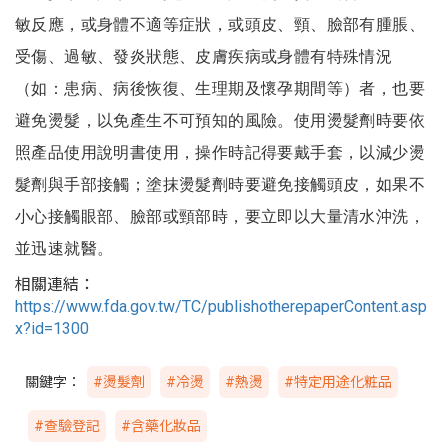
敏反應，或身體不適等症狀，或頭皮、頸、臉部有腫脹、
受傷、過敏、發炎狀態、皮膚疾病或身體有特殊情況
（如：患病、病後恢復、生理期及懷孕期間等）者，也要
避免燙髮，以免產生不可預知的風險。使用燙髮劑時要依
照產品使用說明書使用，操作時記得要戴手套，以減少燙
髮劑與手部接觸；塗抹燙髮劑時要避免接觸頭皮，如果不
小心接觸眼部、臉部或頸部時，要立即以大量清水沖洗，
並迅速就醫。
相關連結：
https://www.fda.gov.tw/TC/publishotherepaperContent.asp
x?id=1300
關鍵字：
#燙髮劑
#冷燙
#熱燙
#特定用途化粧品
#查驗登記
#含藥化妝品