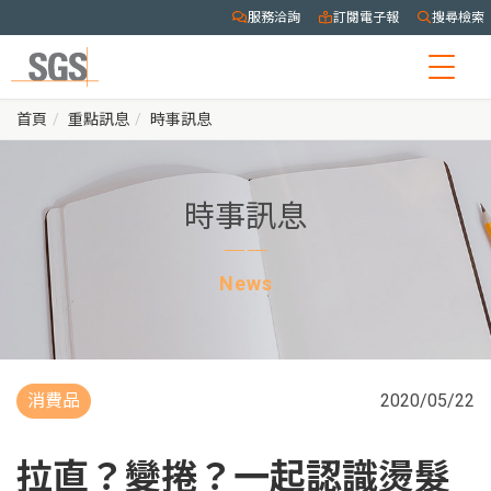
服務洽詢
訂閱電子報
搜尋檢索
Togg
navig
首頁
重點訊息
時事訊息
時事訊息
News
消費品
2020/05/22
拉直？變捲？一起認識燙髮