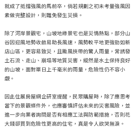
就成了抵擋強風的馬前卒，倘若規劃之初未考量強風因
素做完整設計，則難免發生災損。
除了河岸景觀宅，山坡地綠景宅也是災情熱點，部分山
谷因迎風地勢收斂易助長風速，風勢較平地更強勁如新
店山區，更容易致災，且颱風挾帶的驚人雨量，常誘發
土石流、走山、崩塌等地質災害，縱然是水土保持良好
的山坡，面對單日上千毫米的雨量，危險性仍不容小
覷。
因此住展房屋網企研室提醒，民眾購屋時，除了應思考
當下的景觀條件外，也應審慎評估未來的災害風險，並
進一步向業者詢問是否有相應工法與防範措施，否則花
大錢卻買到危險性更高的住宅，真是令人欲哭無淚。