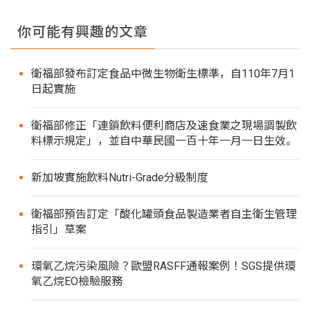
你可能有興趣的文章
衛福部發布訂定食品中微生物衛生標準，自110年7月1
日起實施
衛福部修正「連鎖飲料便利商店及速食業之現場調製飲
料標示規定」，並自中華民國一百十年一月一日生效。
新加坡實施飲料Nutri-Grade分級制度
衛福部預告訂定「酸化罐頭食品製造業者自主衛生管理
指引」草案
環氧乙烷污染風險？歐盟RASFF通報案例！SGS提供環
氧乙烷EO檢驗服務