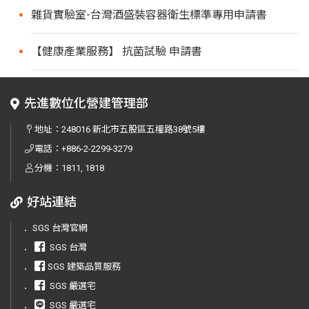
雜貨實驗室-台灣酒盛裝容器衛生標準專用申請書
【健康產業服務】 抗菌試驗 申請書
先進數位化營建管理部
地址：
248016 新北市五股區五權路38號5樓
電話：
+886-2-2299-3279
分機：1811, 1818
好站連結
．
SGS 台灣官網
．
SGS 台灣
．
SGS 建築品質服務
．
SGS 嚴選宅
．
SGS 嚴選宅