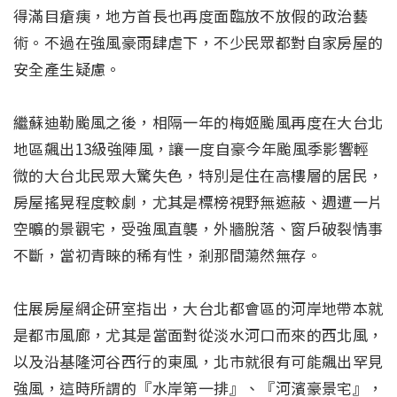
得滿目瘡痍，地方首長也再度面臨放不放假的政治藝
術。不過在強風豪雨肆虐下，不少民眾都對自家房屋的
安全產生疑慮。
繼蘇迪勒颱風之後，相隔一年的梅姬颱風再度在大台北
地區飆出13級強陣風，讓一度自豪今年颱風季影響輕
微的大台北民眾大驚失色，特別是住在高樓層的居民，
房屋搖晃程度較劇，尤其是標榜視野無遮蔽、週遭一片
空曠的景觀宅，受強風直襲，外牆脫落、窗戶破裂情事
不斷，當初青睞的稀有性，剎那間蕩然無存。
住展房屋網企研室指出，大台北都會區的河岸地帶本就
是都市風廊，尤其是當面對從淡水河口而來的西北風，
以及沿基隆河谷西行的東風，北市就很有可能飆出罕見
強風，這時所謂的『水岸第一排』、『河濱豪景宅』，