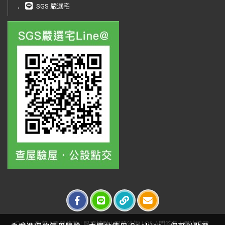
．
SGS 嚴選宅
Cookie政策
|
服務條款
|
服務據點
|
服務洽詢
|
Q&A問答集
|
網站導覽