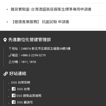
雜貨實驗室-台灣酒盛裝容器衛生標準專用申請書
【健康產業服務】 抗菌試驗 申請書
先進數位化營建管理部
地址：
248016 新北市五股區五權路38號5樓
電話：
+886-2-2299-3279
分機：1811, 1818
好站連結
．
SGS 台灣官網
．
SGS 台灣
．
SGS 建築品質服務
．
SGS 嚴選宅