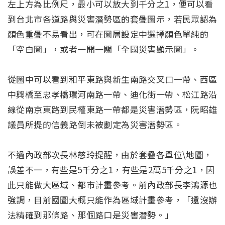
左上方為比例尺，最小可以放大到千分之1，便可以看
到台北市各道路與災害潛勢區的套疊圖示，若民眾認為
顏色重疊不易看出，可在圖層設定中選擇顏色單純的
「空白圖」，或者一開一關「全國災害顯示圖」。
從圖中可以看到和平東路與新生南路交叉口一帶、西區
中興橋至忠孝橋環河南路一帶、迪化街一帶、松江路沿
線從南京東路到民權東路一帶都是災害潛勢區，阮昭雄
議員所提的信義路倒未被劃定為災害潛勢區。
不過內政部次長林慈玲提醒，由於套疊各單位\地圖，
誤差不一，有些是5千分之1，有些是2萬5千分之1，因
此只能做大區域、都市計畫參考。前內政部長李鴻源也
強調，目前國圖大概只能作為區域計畫參考，「還沒辦
法精確到那條路、那個路口是災害潛勢。」