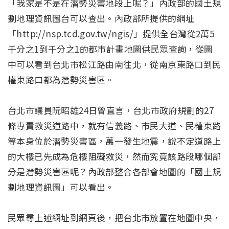
「我家是不是在潛勢災害地段上呢？」內政部的國土規
劃地理資訊圖台可以查出。內政部所提供的網址
「http://nsp.tcd.gov.tw/ngis/」提供全台灣從2萬5
千分之1到千分之1的都市計畫地圖供民眾查詢，從圖
中可以看到台北市松江路由南往北，從南京東路口到民
權東路口都為潛勢災害區。
台北市議員阮昭雄24日曾直言，台北市政府規劃的27
條專責救災道路中，就有信義路、市民大道、民權東路
等本身位於潛勢災害區，萬一發生地震，說不定道路上
的大樓已先成為危樓阻礙救災，然而究竟該路段哪個部
分是潛勢災害區呢？內政部整合各部會地圖的「國土規
劃地理資訊圖」可以看出。
民眾尋上述網址到網頁後，把台北市放置在地圖中央，