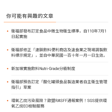
你可能有興趣的文章
衛福部發布訂定食品中微生物衛生標準，自110年7月1
日起實施
衛福部修正「連鎖飲料便利商店及速食業之現場調製飲
料標示規定」，並自中華民國一百十年一月一日生效。
新加坡實施飲料Nutri-Grade分級制度
衛福部預告訂定「酸化罐頭食品製造業者自主衛生管理
指引」草案
環氧乙烷污染風險？歐盟RASFF通報案例！SGS提供環
氧乙烷EO檢驗服務