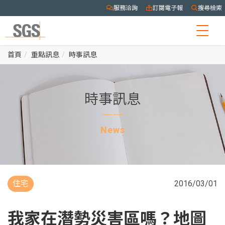
服務洽詢
訂閱電子報
搜尋檢索
Togg
navig
首頁
重點訊息
時事訊息
時事訊息
News
住宅
2016/03/01
我家在潛勢災害區嗎？地圖