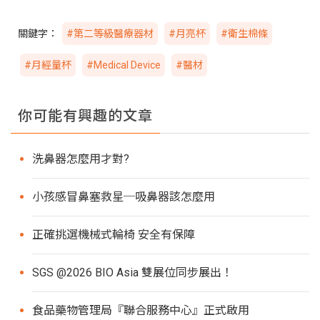
關鍵字：
#第二等級醫療器材
#月亮杯
#衛生棉條
#月經量杯
#Medical Device
#醫材
你可能有興趣的文章
洗鼻器怎麼用才對?
小孩感冒鼻塞救星─吸鼻器該怎麼用
正確挑選機械式輪椅 安全有保障
SGS @2026 BIO Asia 雙展位同步展出！
食品藥物管理局『聯合服務中心』正式啟用