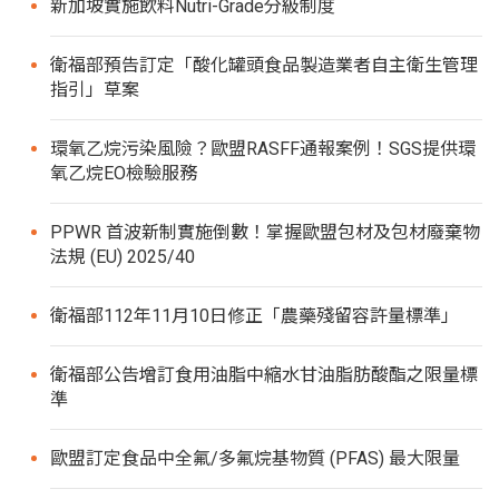
新加坡實施飲料Nutri-Grade分級制度
衛福部預告訂定「酸化罐頭食品製造業者自主衛生管理
指引」草案
環氧乙烷污染風險？歐盟RASFF通報案例！SGS提供環
氧乙烷EO檢驗服務
PPWR 首波新制實施倒數！掌握歐盟包材及包材廢棄物
法規 (EU) 2025/40
衛福部112年11月10日修正「農藥殘留容許量標準」
衛福部公告增訂食用油脂中縮水甘油脂肪酸酯之限量標
準
歐盟訂定食品中全氟/多氟烷基物質 (PFAS) 最大限量