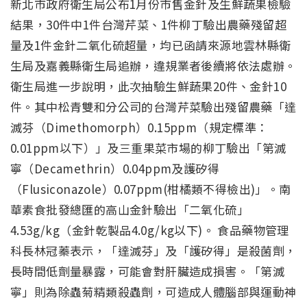
新北市政府衛生局公布1月份市售金針及生鮮蔬果檢驗
結果，30件中1件台灣芹菜、1件柳丁驗出農藥殘留超
量及1件金針二氧化硫超量，均已函請來源地雲林縣衛
生局及嘉義縣衛生局追辦，違規業者後續將依法處辦。
衛生局進一步說明，此次抽驗生鮮蔬果20件、金針10
件。其中松青雙和分公司的台灣芹菜驗出殘留農藥「達
滅芬（Dimethomorph）0.15ppm（規定標準：
0.01ppm以下）」及三重果菜市場的柳丁驗出「第滅
寧（Decamethrin）0.04ppm及護矽得
（Flusiconazole）0.07ppm(柑橘類不得檢出)」。南
華素食批發總匯的高山金針驗出「二氧化硫」
4.53g/kg（金針乾製品4.0g/kg以下)。 食品藥物管理
科長林冠蓁表示，「達滅芬」及「護矽得」是殺菌劑，
長時間低劑量暴露，可能會對肝臟造成損害。「第滅
寧」則為除蟲菊精類殺蟲劑，可造成人體腦部與運動神