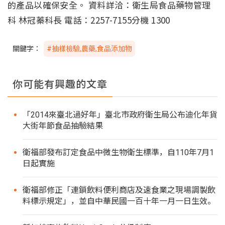
的產品以確保安全。 資料詳洽：衛生局食品藥物管理
科 林冠蓁科長 電話：2257-7155分機 1300
關鍵字：
#抽樣檢驗,農藥,食品添加物
你可能有興趣的文章
「2014來臺北過好年」臺北市政府衛生局公布迪化年貨
大街年節食品抽驗結果
衛福部發布訂定食品中微生物衛生標準，自110年7月1
日起實施
衛福部修正「連鎖飲料便利商店及速食業之現場調製飲
料標示規定」，並自中華民國一百十年一月一日生效。