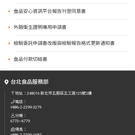
食品安心資訊平台報告刊登同意書
外銷衛生證明專用申請書
檢驗委託申請書改版與檢驗報告格式更新通知書
食品付款切結書
台北食品服務部
地址：
248016 新北市五股區五工路125號2樓
電話：
+886-2-2299-3279
分機：
6773~6779
傳真：
+886-2-2299-1687