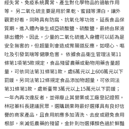
經失常、免疫系統異常、產生對化學物品的過敏作用
等。 另二氧化硫主要是用於果乾、蜜餞等漂白，讓外
觀更好看，同時具有防腐、抗氧化等功效，延長食品保
質期。進入體內後生成亞硫酸鹽、硫酸鹽，最終由尿液
排出體外。因此，少量的二氧化硫進入身體可以認為是
安全無害的，但超量則會造成胃腸道反應，如噁心、嘔
吐及引發氣喘等健康危害。 依據食品衛生管理法第11
條第1項第5款規定，食品殘留農藥或動物用藥含量超
量，可依同法第31條第1款，處6萬元以上600萬元以下
罰鍰。另同法第12條規定食品添加物超量，可依同法
第31條第1款，處新臺幣3萬元以上15萬元以下罰鍰；
一年內再次違反者，並得廢止其營業或工廠登記證照。
林冠蓁科長建議民眾，選購蔬果時最好選擇具有良好信
譽的商家產品，且食用前應多加清洗、去皮或避免食用
根部，來減低農藥的殘留，金針則勿選擇顏色過於鮮豔