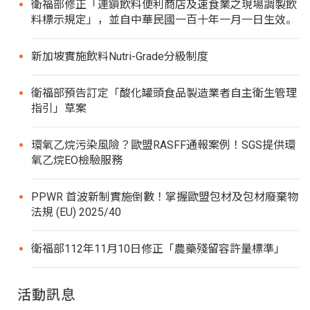
衛福部修正「連鎖飲料便利商店及速食業之現場調製飲
料標示規定」，並自中華民國一百十年一月一日生效。
新加坡實施飲料Nutri-Grade分級制度
衛福部預告訂定「酸化罐頭食品製造業者自主衛生管理
指引」草案
環氧乙烷污染風險？歐盟RASFF通報案例！SGS提供環
氧乙烷EO檢驗服務
PPWR 首波新制實施倒數！掌握歐盟包材及包材廢棄物
法規 (EU) 2025/40
衛福部112年11月10日修正「農藥殘留容許量標準」
活動訊息