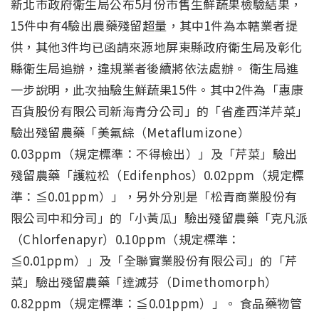
新北市政府衛生局公布5月份市售生鮮蔬果檢驗結果，
15件中有4驗出農藥殘留超量，其中1件為本轄業者提
供，其他3件均已函請來源地屏東縣政府衛生局及彰化
縣衛生局追辦，違規業者後續將依法處辦。 衛生局進
一步說明，此次抽驗生鮮蔬果15件。其中2件為「惠康
百貨股份有限公司新海青分公司」的「省產西洋芹菜」
驗出殘留農藥「美氟綜（Metaflumizone）
0.03ppm（規定標準：不得檢出）」及「芹菜」驗出
殘留農藥「護粒松（Edifenphos）0.02ppm（規定標
準：≦0.01ppm）」，另外分別是「松青商業股份有
限公司中和分司」的「小黃瓜」驗出殘留農藥「克凡派
（Chlorfenapyr）0.10ppm（規定標準：
≦0.01ppm）」及「全聯實業股份有限公司」的「芹
菜」驗出殘留農藥「達滅芬（Dimethomorph）
0.82ppm（規定標準：≦0.01ppm）」。 食品藥物管