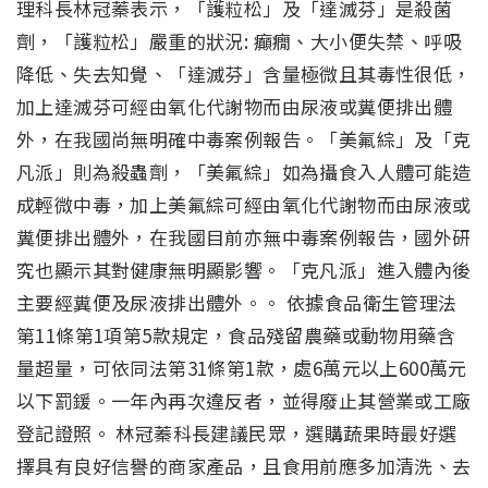
理科長林冠蓁表示，「護粒松」及「達滅芬」是殺菌
劑，「護粒松」嚴重的狀況: 癲癇、大小便失禁、呼吸
降低、失去知覺、「達滅芬」含量極微且其毒性很低，
加上達滅芬可經由氧化代謝物而由尿液或糞便排出體
外，在我國尚無明確中毒案例報告。「美氟綜」及「克
凡派」則為殺蟲劑，「美氟綜」如為攝食入人體可能造
成輕微中毒，加上美氟綜可經由氧化代謝物而由尿液或
糞便排出體外，在我國目前亦無中毒案例報告，國外研
究也顯示其對健康無明顯影響。「克凡派」進入體內後
主要經糞便及尿液排出體外。。 依據食品衛生管理法
第11條第1項第5款規定，食品殘留農藥或動物用藥含
量超量，可依同法第31條第1款，處6萬元以上600萬元
以下罰鍰。一年內再次違反者，並得廢止其營業或工廠
登記證照。 林冠蓁科長建議民眾，選購蔬果時最好選
擇具有良好信譽的商家產品，且食用前應多加清洗、去