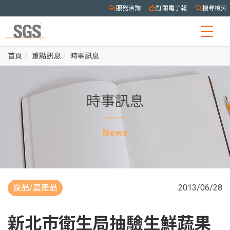
服務洽詢
訂閱電子報
搜尋檢索
Togg
navig
首頁
重點訊息
時事訊息
時事訊息
News
食品/農產品
2013/06/28
新北市衛生局抽驗生鮮蔬果