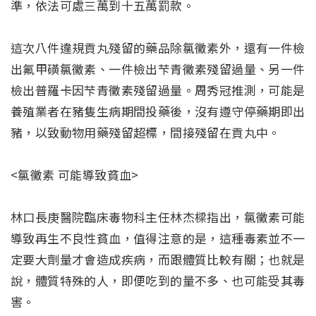
準，依法可處三萬到十五萬罰款。
這次八件違規貢丸殘留的藥品除氯黴素外，還有一件檢
出氟甲磺氯黴素、一件檢出芐青黴素殘留過量、另一件
檢出普羅卡因芐青黴素殘留過量。周秀冠推測，可能是
養殖業者在豬隻生病期間投藥後，沒有遵守停藥期即出
豬，以致動物用藥殘留超標，間接殘留在貢丸中。
<氯黴素 可能導致貧血>
林口長庚醫院臨床毒物科主任林杰樑指出，氯黴素可能
導致再生不良性貧血，值得注意的是，這種毒素並不一
定要大劑量才會造成疾病，而跟體質比較有關；也就是
說，體質特殊的人，即便吃到的量不多、也可能受其毒
害。