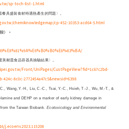
.tw/sp-toch-list-1.html
耐皿餐具盛裝食材時遇熱產生的問題〉。
.gov.tw/chemiknowledgemap/cp-452-10353-acd64-5.html
氰胺〉。
4%B8%89%E8%81%9A%E6%B0%B0%E8%83%BA/
4 年度美耐皿食品容器具抽驗結果〉。
taipei.gov.tw/Front/UniPages/CustPageView?fid=1c67c2bd-
b-424c-8c0c-2772454a47c5&newsid=6398
-C., Wang,
Y.-H., Liu,
C.-C., Tsai,
Y.-C., Hsieh,
T.-J., Wu,
M.-T., &
 melamine and DEHP on a marker of early kidney damage in
y from the Taiwan Biobank.
Ecotoxicology and Environmental
016/j.ecoenv.2023.115208