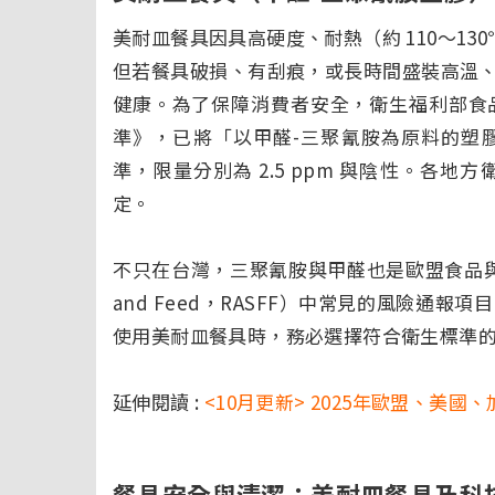
美耐皿餐具因具高硬度、耐熱（約 110～1
但若餐具破損、有刮痕，或長時間盛裝高溫
健康。為了保障消費者安全，衛生福利部食
準》，已將「以甲醛-三聚氰胺為原料的塑
準，限量分別為 2.5 ppm 與陰性。各
定。
不只在台灣，三聚氰胺與甲醛也是歐盟食品與飼料快速預
and Feed，RASFF）中常見的風險通
使用美耐皿餐具時，務必選擇符合衛生標準
延伸閱讀 :
<10月更新> 2025年歐盟、美
餐具安全與清潔：美耐皿餐具及科