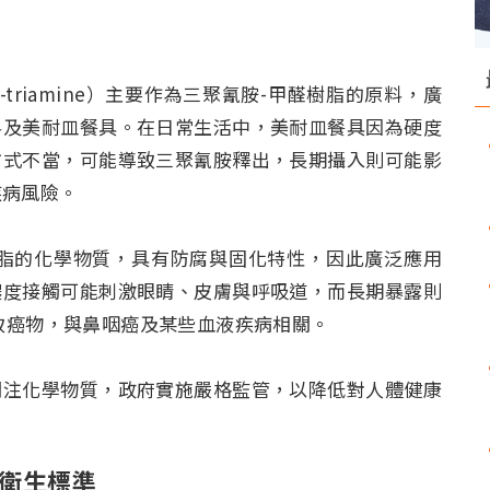
-2,4,6-triamine）主要作為三聚氰胺-甲醛樹脂的原料，廣
料及美耐皿餐具。在日常生活中，美耐皿餐具因為硬度
方式不當，可能導致三聚氰胺釋出，長期攝入則可能影
疾病風險。
於合成樹脂的化學物質，具有防腐與固化特性，因此廣泛應用
濃度接觸可能刺激眼睛、皮膚與呼吸道，而長期暴露則
能致癌物，與鼻咽癌及某些血液疾病相關。
關注化學物質，政府實施嚴格監管，以降低對人體健康
）衛生標準