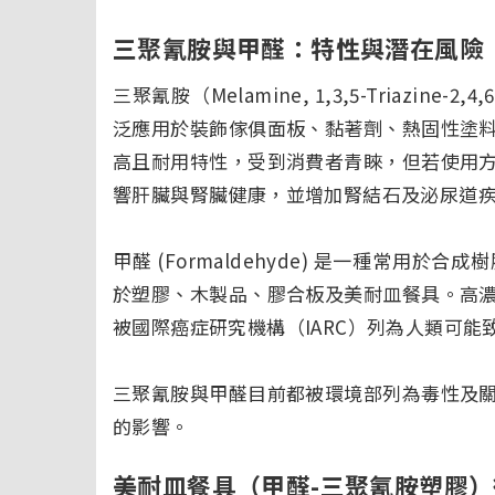
三聚氰胺與甲醛：特性與潛在風險
三聚氰胺（Melamine, 1,3,5-Triazine
泛應用於裝飾傢俱面板、黏著劑、熱固性塗
高且耐用特性，受到消費者青睞，但若使用
響肝臟與腎臟健康，並增加腎結石及泌尿道
甲醛 (Formaldehyde) 是一種常用
於塑膠、木製品、膠合板及美耐皿餐具。高
被國際癌症研究機構（IARC）列為人類可
三聚氰胺與甲醛目前都被環境部列為毒性及
的影響。
美耐皿餐具（甲醛-三聚氰胺塑膠