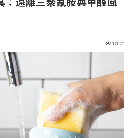
具：遠離三聚氰胺與甲醛風
12022