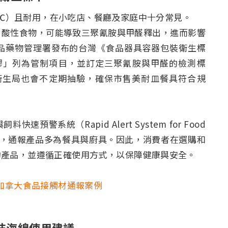
30℃）且耐用，在小吃店、餐廳及家庭中十分常見。
、酸性食物，可能導致三聚氰胺與甲醛釋出，進而影響
品藥物管理署發布的台灣《食品器具容器包裝衛生標
膠」列為管制項目，並訂定三聚氰胺與甲醛的檢測標
地方衛生局也會不定期抽驗，確保市售美耐皿餐具符合規
警系統（Rapid Alert System for Food
報項目，通報產品多為餐具與廚具。因此，消費者在選購和
的產品，並遵循正確使用方式，以保障健康與安全。
國、加拿大食品接觸材通報案例
技海綿使用建議