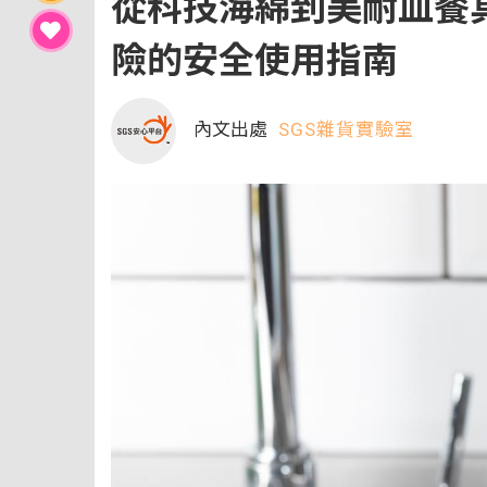
從科技海綿到美耐皿餐
險的安全使用指南
內文出處
SGS雜貨實驗室