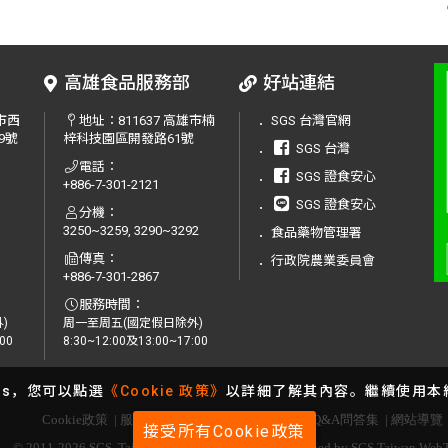
高雄食品服務部
好站連結
中市西
地址：
811637 高雄市楠
．
SGS 台灣官網
9號
梓科技園區開發路61號
．
SGS 台灣
電話：
．
SGS 證食安心
+886-7-301-2121
．
SGS 證食安心
分機：
3250~3259, 3290~3292
．
食品藥物管理署
傳真：
．
行政院農業委員會
+886-7-301-2867
服務時間：
)
周一至周五(國定假日除外)
00
8:30~12:00及13:00~17:00
es，您可以點選
《Cookie 政策》
以詳細了解其內容。繼續使用本網
Cookie政策
|
服務條款
|
服務據點
|
服務洽詢
|
Q&A問答集
|
網站導覽
接受所有Cookie政策
© 2011-2026 SGS. Taiwan All Rights Reserved. | Designed by SGS Taiwan We