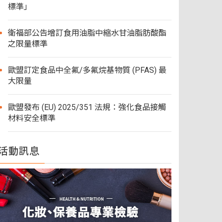
標準」
衛福部公告增訂食用油脂中縮水甘油脂肪酸酯
之限量標準
歐盟訂定食品中全氟/多氟烷基物質 (PFAS) 最
大限量
歐盟發布 (EU) 2025/351 法規：強化食品接觸
材料安全標準
活動訊息