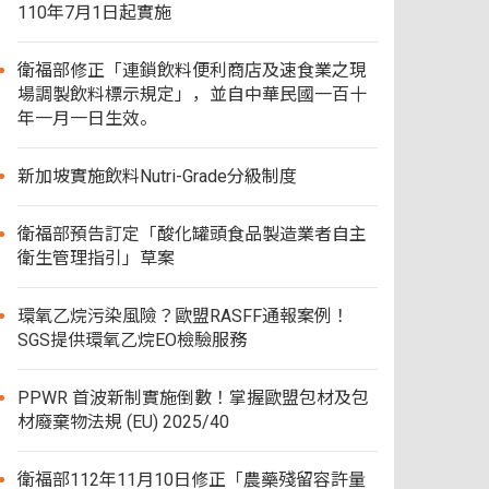
110年7月1日起實施
衛福部修正「連鎖飲料便利商店及速食業之現
場調製飲料標示規定」，並自中華民國一百十
年一月一日生效。
新加坡實施飲料Nutri-Grade分級制度
衛福部預告訂定「酸化罐頭食品製造業者自主
衛生管理指引」草案
環氧乙烷污染風險？歐盟RASFF通報案例！
SGS提供環氧乙烷EO檢驗服務
PPWR 首波新制實施倒數！掌握歐盟包材及包
材廢棄物法規 (EU) 2025/40
衛福部112年11月10日修正「農藥殘留容許量