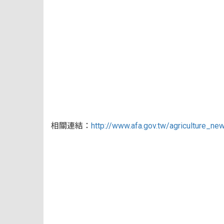
相關連結：
http://www.afa.gov.tw/agriculture_