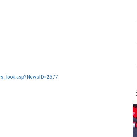
news_look.asp?NewsID=2577