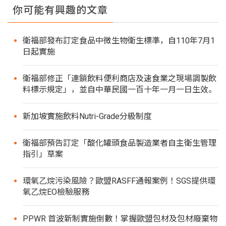
你可能有興趣的文章
衛福部發布訂定食品中微生物衛生標準，自110年7月1
日起實施
衛福部修正「連鎖飲料便利商店及速食業之現場調製飲
料標示規定」，並自中華民國一百十年一月一日生效。
新加坡實施飲料Nutri-Grade分級制度
衛福部預告訂定「酸化罐頭食品製造業者自主衛生管理
指引」草案
環氧乙烷污染風險？歐盟RASFF通報案例！SGS提供環
氧乙烷EO檢驗服務
PPWR 首波新制實施倒數！掌握歐盟包材及包材廢棄物