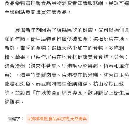
食品藥物管理署食品藥物消費者知識服務網，民眾可逕
至該網站參閱購買年節食品。
農曆新年期間為了讓縣民吃的健康，又可以過個圓
滿的年節，衛生局特別推廣低碳飲食：選擇屏東在地、
新鮮、當季的食物；選擇天然少加工的食物，多吃粗
糧、蔬果，已製作屏東在地食材健康美食食譜，菜色：
綜合冷盤（歸來牛蒡絲、里港毛豆堅果鬆、恆春和風洋
蔥）、海豐竹筍鮮肉羮、東港櫻花蝦米糕、枋寮白玉蒸
龍膽石斑魚、泰武咖啡養生藥膳雞湯、枋山脆炒山蘇
等，並設置『在地美食』網頁專區，歡迎縣民上衛生局
網觀看。
關鍵字：
#抽樣檢驗,食品添加物,天然毒素