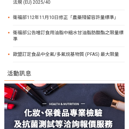
法規 (EU) 2025/40
衛福部112年11月10日修正「農藥殘留容許量標準」
衛福部公告增訂食用油脂中縮水甘油脂肪酸酯之限量標
準
歐盟訂定食品中全氟/多氟烷基物質 (PFAS) 最大限量
活動訊息