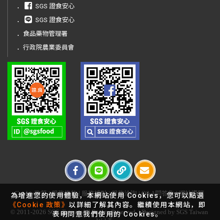
．
SGS 證食安心
．
SGS 證食安心
．
食品藥物管理署
．
行政院農業委員會
Cookie政策
|
服務條款
|
服務據點
|
服務洽詢
|
Q&A問答集
|
網站導覽
為增進您的使用體驗，本網站使用 Cookies，您可以點選
《Cookie 政策》
以詳細了解其內容。繼續使用本網站，即
© 2011-2026 SGS. Taiwan All Rights Reserved. | Designed by SGS Taiwan
表明同意我們使用的 Cookies。