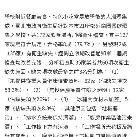
學校附近餐廳美食、特色小吃常是放學後的人潮聚集
處，臺北市政府衛生局針對本市21所鄰近商圈餐飲聚
集之學校，共172家飲食場所加強衛生稽查，其中137
家現場符合規定，合格率8成（79.7％），另發現2成
（35家）有衛生缺失，經開立限期改善通知單，屆期
複查均改善完竣。 分析初查時35家業者共60項次衛生
缺失原因，缺失項次數最多之前3名分別為：（1）
「未提供從業人員健康檢查資料」32家（佔缺失項次
53.3%），（2）「無投保產品責任險之證明」12家
（佔缺失項次20%），（3）「冰箱內食材未加蓋」5
家（佔缺失項次8.3%），其他原因包括「地板髒
污」、「排水系統未保持清潔」、「廚房作業區油污未
清」、「工作檯下方有污漬」、「工作場所天花板及牆
壁有灰塵」、「廚房抽油煙機上方抽風口風扇油漬堆