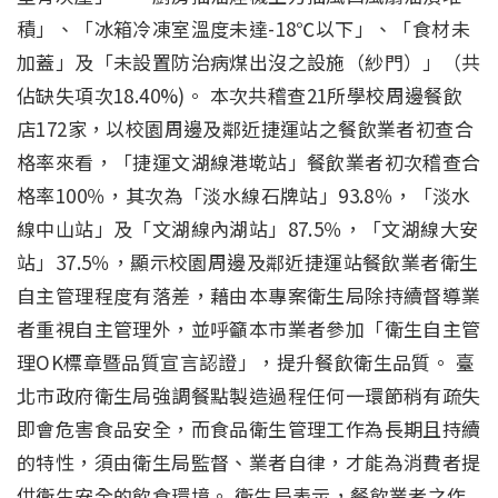
積」、「冰箱冷凍室溫度未達-18℃以下」、「食材未
加蓋」及「未設置防治病煤出沒之設施（紗門）」（共
佔缺失項次18.40%)。 本次共稽查21所學校周邊餐飲
店172家，以校園周邊及鄰近捷運站之餐飲業者初查合
格率來看，「捷運文湖線港墘站」餐飲業者初次稽查合
格率100％，其次為「淡水線石牌站」93.8％，「淡水
線中山站」及「文湖線內湖站」87.5％，「文湖線大安
站」37.5％，顯示校園周邊及鄰近捷運站餐飲業者衛生
自主管理程度有落差，藉由本專案衛生局除持續督導業
者重視自主管理外，並呼籲本市業者參加「衛生自主管
理OK標章暨品質宣言認證」，提升餐飲衛生品質。 臺
北市政府衛生局強調餐點製造過程任何一環節稍有疏失
即會危害食品安全，而食品衛生管理工作為長期且持續
的特性，須由衛生局監督、業者自律，才能為消費者提
供衛生安全的飲食環境。 衛生局表示，餐飲業者之作