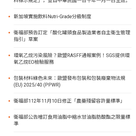
料標示規定」，並自中華民國一百十年一月一日生效。
新加坡實施飲料Nutri-Grade分級制度
衛福部預告訂定「酸化罐頭食品製造業者自主衛生管理
指引」草案
環氧乙烷污染風險？歐盟RASFF通報案例！SGS提供環
氧乙烷EO檢驗服務
包裝材料綠色未來：歐盟發布包裝和包裝廢棄物法規
(EU) 2025/40 (PPWR)
衛福部112年11月10日修正「農藥殘留容許量標準」
衛福部公告增訂食用油脂中縮水甘油脂肪酸酯之限量標
準