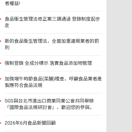
者權益!
食品衛生管理法修正案三讀通過 登錄制度起步
走
新的食品衛生管理法，全面加重違規業者的罰
則
強制登錄 全成分標示 落實食品添加物管理
加強端午時節食品(菜脯)稽查，呼籲食品業者產
製應符合食品法規
SGS與台北市進出口商業同業公會共同舉辦
「國際食品法規研討會」，歡迎您的參與。
2026年6月食品新聞回顧