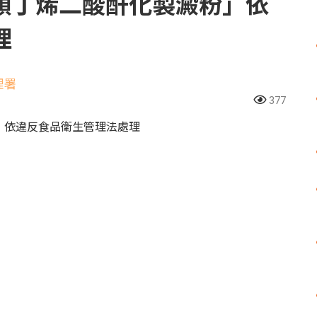
順丁烯二酸酐化製澱粉」依
理
理署
377