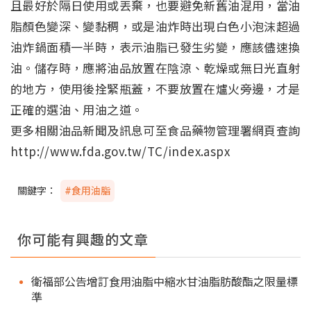
且最好於隔日使用或丟棄，也要避免新舊油混用，當油
脂顏色變深、變黏稠，或是油炸時出現白色小泡沫超過
油炸鍋面積一半時，表示油脂已發生劣變，應該儘速換
油。儲存時，應將油品放置在陰涼、乾燥或無日光直射
的地方，使用後拴緊瓶蓋，不要放置在爐火旁邊，才是
正確的選油、用油之道。
更多相關油品新聞及訊息可至食品藥物管理署網頁查詢
http://www.fda.gov.tw/TC/index.aspx
關鍵字：
#食用油脂
你可能有興趣的文章
衛福部公告增訂食用油脂中縮水甘油脂肪酸酯之限量標
準