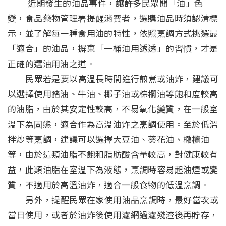
近期發生的油品事件，讓許多民眾聞「油」色
變，食品藥物管理署提醒消費者，選購油品時須認清標
示，並了解每一種食用油的特性，依照烹調方式挑選最
「適合」的油品，摒棄「一桶油用透透」的習慣，才是
正確的選油用油之道。
民眾若是要以高溫長時間進行煎煮或油炸，建議可
以選擇使用豬油、牛油、椰子油或棕櫚油等飽和度較高
的油脂，由於其安定性較高，不易氧化變質，在一般室
溫下為固態，適合作為高溫油炸之烹調使用。至於低溫
拌炒等烹調，建議可以選擇大豆油、葵花油、橄欖油
等，由於這類油脂不飽和脂肪酸含量較高，對健康較有
益，此類油脂在室溫下為液態，烹調時容易起油煙或變
質，不適用於高溫油炸，適合一般食物的低溫烹調。
另外，提醒民眾在家使用油品烹調時，最好當次或
當日使用，或者於油炸後使用濾網過濾殘渣後再貯存，