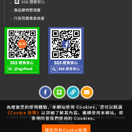
．
SGS 證食安心
．
食品藥物管理署
．
行政院農業委員會
Cookie政策
|
服務條款
|
服務據點
|
服務洽詢
|
Q&A問答集
|
網站導覽
為增進您的使用體驗，本網站使用 Cookies，您可以點選
《Cookie 政策》
以詳細了解其內容。繼續使用本網站，即
© 2011-2026 SGS. Taiwan All Rights Reserved. | Designed by SGS Taiwan
表明同意我們使用的 Cookies。
WebTeam
接受所有Cookie政策