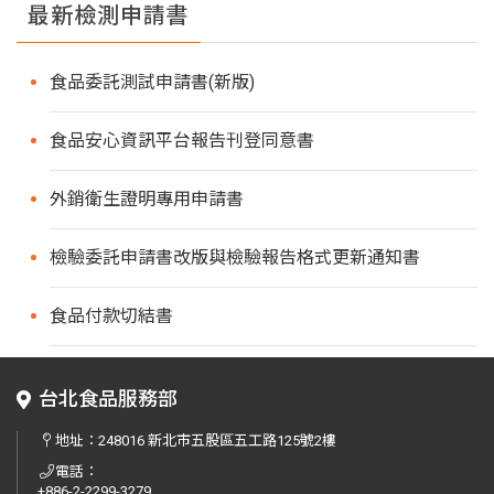
最新檢測申請書
食品委託測試申請書(新版)
食品安心資訊平台報告刊登同意書
外銷衛生證明專用申請書
檢驗委託申請書改版與檢驗報告格式更新通知書
食品付款切結書
台北食品服務部
地址：
248016 新北市五股區五工路125號2樓
電話：
+886-2-2299-3279