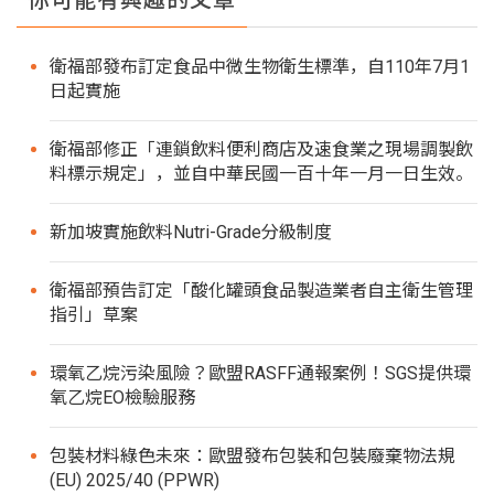
衛福部發布訂定食品中微生物衛生標準，自110年7月1
日起實施
衛福部修正「連鎖飲料便利商店及速食業之現場調製飲
料標示規定」，並自中華民國一百十年一月一日生效。
新加坡實施飲料Nutri-Grade分級制度
衛福部預告訂定「酸化罐頭食品製造業者自主衛生管理
指引」草案
環氧乙烷污染風險？歐盟RASFF通報案例！SGS提供環
氧乙烷EO檢驗服務
包裝材料綠色未來：歐盟發布包裝和包裝廢棄物法規
(EU) 2025/40 (PPWR)