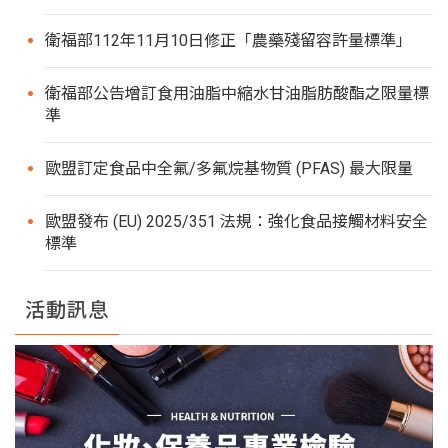
衛福部112年11月10日修正「農藥殘留容許量標準」
衛福部公告增訂食用油脂中縮水甘油脂肪酸酯之限量標
準
歐盟訂定食品中全氟/多氟烷基物質 (PFAS) 最大限量
歐盟發布 (EU) 2025/351 法規：強化食品接觸材料安全
標準
活動訊息