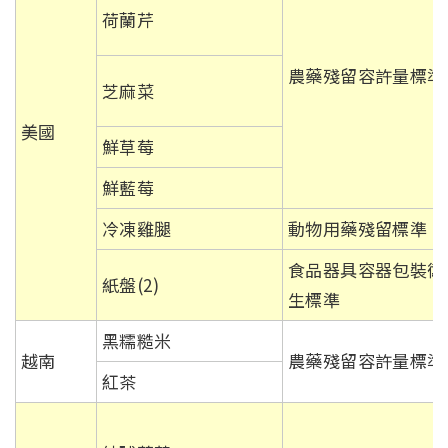
荷蘭芹
農藥殘留容許量標準
芝麻菜
美國
鮮草莓
鮮藍莓
冷凍雞腿
動物用藥殘留標準
食品器具容器包裝衛
紙盤(2)
生標準
黑糯糙米
越南
農藥殘留容許量標準
紅茶