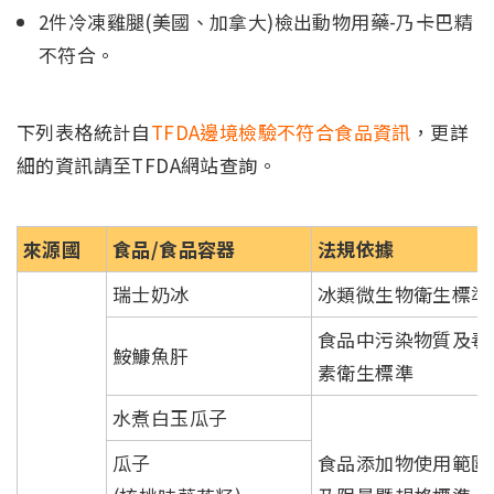
2件冷凍雞腿(美國、加拿大)檢出動物用藥-乃卡巴精
不符合。
下列表格統計自
TFDA邊境檢驗不符合食品資訊
，更詳
細的資訊請至TFDA網站查詢。
來源國
食品/食品容器
法規依據
瑞士奶冰
冰類微生物衛生標準
食品中污染物質及毒
鮟鱇魚肝
素衛生標準
水煮白玉瓜子
瓜子
食品添加物使用範圍