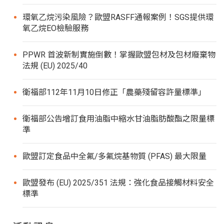
環氧乙烷污染風險？歐盟RASFF通報案例！SGS提供環
氧乙烷EO檢驗服務
PPWR 首波新制實施倒數！掌握歐盟包材及包材廢棄物
法規 (EU) 2025/40
衛福部112年11月10日修正「農藥殘留容許量標準」
衛福部公告增訂食用油脂中縮水甘油脂肪酸酯之限量標
準
歐盟訂定食品中全氟/多氟烷基物質 (PFAS) 最大限量
歐盟發布 (EU) 2025/351 法規：強化食品接觸材料安全
標準