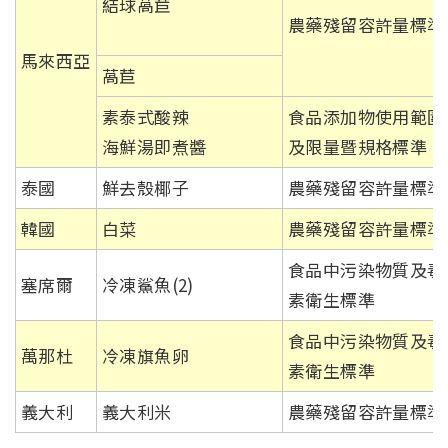
結球萵苣
農藥殘留容許量標準
馬來西亞
萵苣
素泰式酸辣
食品添加物使用範圍
海鮮湯即煮醬
及限量暨規格標準
泰國
鮮去殼椰子
農藥殘留容許量標準
韓國
白菜
農藥殘留容許量標準
食品中污染物質及毒
塞席爾
冷凍鯊魚(2)
素衛生標準
食品中污染物質及毒
萬那杜
冷凍旗魚卵
素衛生標準
義大利
義大利米
農藥殘留容許量標準