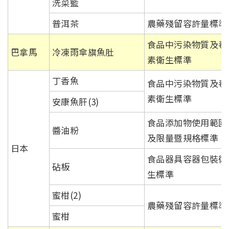
洗菜籃
普洱茶
農藥殘留容許量標準
食品中污染物質及毒
巴拿馬
冷凍雨傘旗魚肚
素衛生標準
丁香魚
食品中污染物質及毒
素衛生標準
安康魚肝(3)
食品添加物使用範圍
醬油粉
及限量暨規格標準
日本
食品器具容器包裝衛
砧板
生標準
蜜柑(2)
農藥殘留容許量標準
蜜柑