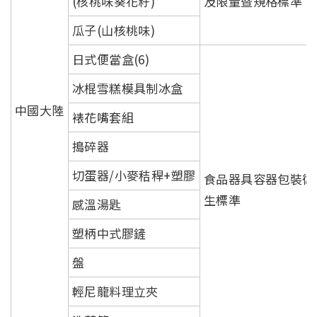
(核桃味葵花籽)
及限量暨規格標準
瓜子(山核桃味)
日式便當盒(6)
冰棍雪糕模具制冰盒
中國大陸
裱花嘴套組
搗碎器
切蛋器/小麥秸稈+塑膠
食品器具容器包裝衛
生標準
感溫湯匙
塑柄中式膠鏟
盤
輕尼龍料理立夾