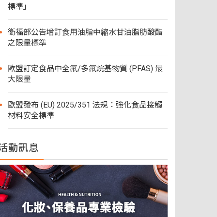
標準」
衛福部公告增訂食用油脂中縮水甘油脂肪酸酯
之限量標準
歐盟訂定食品中全氟/多氟烷基物質 (PFAS) 最
大限量
歐盟發布 (EU) 2025/351 法規：強化食品接觸
材料安全標準
活動訊息