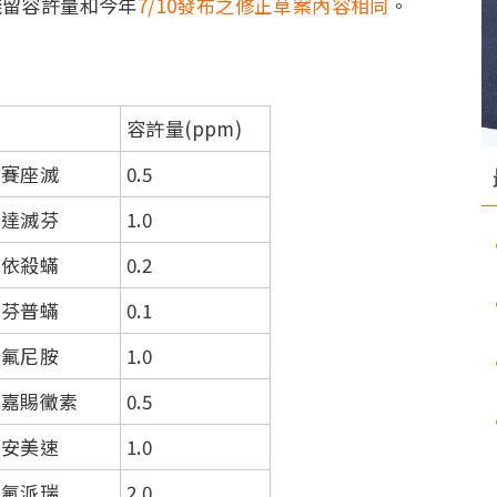
殘留容許量和今年
7/10發布之修正草案內容相同
。
容許量(ppm)
賽座滅
0.5
達滅芬
1.0
依殺蟎
0.2
芬普蟎
0.1
氟尼胺
1.0
嘉賜黴素
0.5
安美速
1.0
氟派瑞
2.0