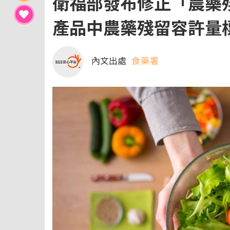
衛福部發布修正「農藥
產品中農藥殘留容許量
內文出處
食藥署