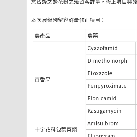
於蜜蜂之蜂花粉之殘留容許量。修正項目與
本次農藥殘留容許量修正項目：
農產品
農藥
Cyazofamid
Dimethomorph
Etoxazole
百香果
Fenpyroximate
Flonicamid
Kasugamycin
Amisulbrom
十字花科包葉菜類
Fluopyram