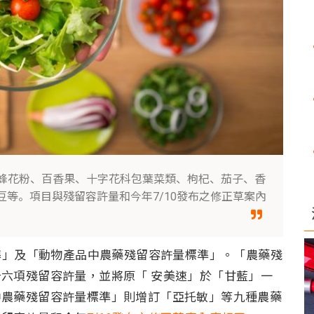
蜂花粉、百香果、十字花科包葉菜類、枸杞、茄子、香
等。項目與殘留容許量和今年7/10發布之修正草案內
標準」及「動物產品中農藥殘留容許量標準」。「農藥殘
六項殘留容許量，並將原「 安美速」於「甘藍」一
中農藥殘留容許量標準」則增訂「亞托敏」等九種農藥