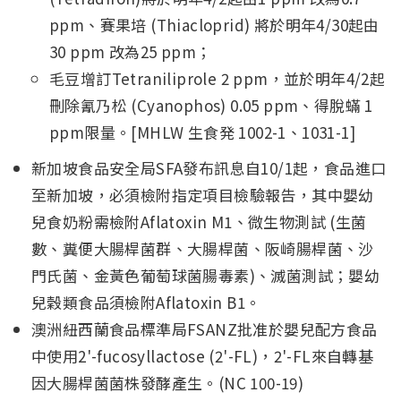
ppm、賽果培 (Thiacloprid) 將於明年4/30起由
30 ppm 改為25 ppm；
毛豆增訂Tetraniliprole 2 ppm，並於明年4/2起
刪除氰乃松 (Cyanophos) 0.05 ppm、得脫蟎 1
ppm限量。[MHLW 生食発 1002-1、1031-1]
新加坡食品安全局SFA發布訊息自10/1起，食品進口
至新加坡，必須檢附指定項目檢驗報告，其中嬰幼
兒食奶粉需檢附Aflatoxin M1、微生物測試 (生菌
數、糞便大腸桿菌群、大腸桿菌、阪崎腸桿菌、沙
門氏菌、金黃色葡萄球菌腸毒素)、滅菌測試；嬰幼
兒穀類食品須檢附Aflatoxin B1。
澳洲紐西蘭食品標準局FSANZ批准於嬰兒配方食品
中使用2'-fucosyllactose (2'-FL)，2'-FL來自轉基
因大腸桿菌菌株發酵產生。(NC 100-19)