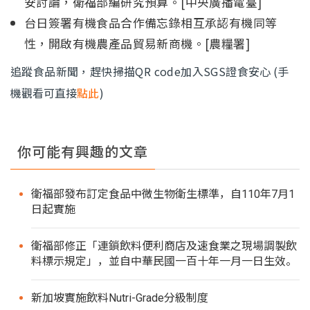
安討論，衛福部編研究預算。[中央廣播電臺]
台日簽署有機食品合作備忘錄相互承認有機同等
性，開啟有機農產品貿易新商機。[農糧署]
追蹤食品新聞，趕快掃描
QR code
加入
SGS
證食安
心 (手
機觀看可直接
點此
)
你可能有興趣的文章
衛福部發布訂定食品中微生物衛生標準，自110年7月1
日起實施
衛福部修正「連鎖飲料便利商店及速食業之現場調製飲
料標示規定」，並自中華民國一百十年一月一日生效。
新加坡實施飲料Nutri-Grade分級制度