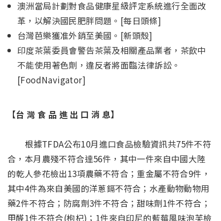
澳洲當局計劃對食品健康星級評定系統進行全面改
革，以解決國民肥胖問題。[每日頭條]
台灣芭樂獲准外銷至美國。[新頭殼]
印度茶葉委員會警告茶葉及相關產品業者，茶飲中
不能使用著色劑，違反者將面臨法律訴訟。
[FoodNavigator]
【台 灣 食 品 進 出 口 消 息】
根據TFDA公布10月進口食品檢驗資訊共75件不符
合，本月農殘不符合達56件，其中一件來自中國大陸
的乾人參花檢出13項農藥不符合；重金屬不符合9件，
其中4件為來自美國的洋蔥鎘不符合；水產動物動物用
藥2件不符合；防腐劑3件不符合；甜味劑1件不符合；
甲醛1件不符合(枸杞)；1件來自印尼的藍莓風味泡芙檢