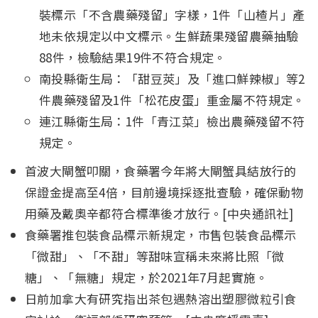
裝標示「不含農藥殘留」字樣，1件「山楂片」產
地未依規定以中文標示。生鮮蔬果殘留農藥抽驗
88件，檢驗結果19件不符合規定。
南投縣衛生局：「甜豆莢」及「進口鮮辣椒」等2
件農藥殘留及1件「松花皮蛋」重金屬不符規定。
連江縣衛生局：1件「青江菜」檢出農藥殘留不符
規定。
首波大閘蟹叩關，食藥署今年將大閘蟹具結放行的
保證金提高至4倍，目前邊境採逐批查驗，確保動物
用藥及戴奧辛都符合標準後才放行。[中央通訊社]
食藥署推包裝食品標示新規定，市售包裝食品標示
「微甜」、「不甜」等甜味宣稱未來將比照「微
糖」、「無糖」規定，於2021年7月起實施。
日前加拿大有研究指出茶包遇熱溶出塑膠微粒引食