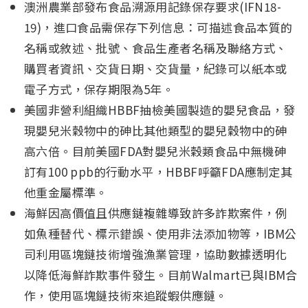
澳洲農業部發布食品溯源用記錄保存要求(IFN18-
19)，進口食品需保存下列信息：可描述食品本質的
名稱或敘述、批號、食品生產者名稱及聯絡方式、
購買者資訊、交貨日期、交貨量，紀錄可以紙本或
電子方式，保存期限為5年。
美國非營利組織HBBF抽檢美國製造的嬰兒食品，發
現嬰兒米穀物中的砷比其他類型的嬰兒穀物中的砷
高六倍。目前美國FDA對嬰兒米穀類食品中無機砷
訂有100 ppb的行動水平，HBBF呼籲FDA應制定其
他重金屬標準。
海鮮因高價值且供應鏈複雜導致許多詐欺案件，例
如魚種替代、標示錯誤、使用非法添加物等，IBM公
司利用區塊鏈技術增強漁業管理，協助數據透明化
以降低海鮮詐欺事件發生。目前Walmart已與IBM合
作，使用區塊鏈技術來追蹤蝦供應鏈。