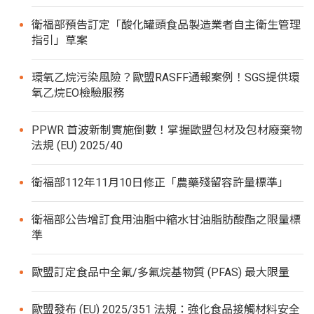
衛福部預告訂定「酸化罐頭食品製造業者自主衛生管理
指引」草案
環氧乙烷污染風險？歐盟RASFF通報案例！SGS提供環
氧乙烷EO檢驗服務
PPWR 首波新制實施倒數！掌握歐盟包材及包材廢棄物
法規 (EU) 2025/40
衛福部112年11月10日修正「農藥殘留容許量標準」
衛福部公告增訂食用油脂中縮水甘油脂肪酸酯之限量標
準
歐盟訂定食品中全氟/多氟烷基物質 (PFAS) 最大限量
歐盟發布 (EU) 2025/351 法規：強化食品接觸材料安全