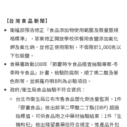
【台 灣 食 品 新 聞】
衛福部預告修正「食品添加物使用範圍及限量暨規
格標準」，草案修正開放學校供餐用食鹽添加氟化
鉀及氟化鈉，並修正使用限制，不侷限於1,000克以
下包裝鹽。
食藥署啟動108年「節慶時令食品稽查抽驗專案-冬
季時令食品」計畫，檢驗防腐劑、順丁烯二酸及著
色劑等，並將羅丹明B列為必驗項目。
政府/衛生局食品抽驗不符合資訊：
台北市衛生局公布市售食品塑化劑含量監測，1件
「膠囊食品」檢出鄰苯二甲酸二丁酯(DBP) 超過
指標值。可供食品用之中藥材抽驗結果：1件「生
機枸杞」檢出殘留農藥但符合規定，惟產品外包