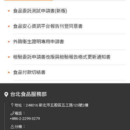
食品委託測試申請書(新版)
食品安心資訊平台報告刊登同意書
外銷衛生證明專用申請書
檢驗委託申請書改版與檢驗報告格式更新通知書
食品付款切結書
台北食品服務部
地址：
248016 新北市五股區五工路125號2樓
電話：
+886-2-2299-3279
分機：