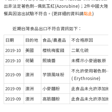
出非法定著色劑--偶氮玉紅(Azorubine)；2件中國大陸
餐具因溶出試驗不符合。(更詳細的資料請
點此
)
近期台灣食品出口不符合資訊如下：
日期
目的地
食品/農產品
不合格原因
2019-10
美國
櫻桃梅蜜餞
二氧化硫
2019-10
荷蘭
照燒醬
未標示小麥過敏原
不允許使用著色劑--E 
2019-09
澳洲
芋頭風味粉
( Erythrosine)
2019-09
澳洲
小麥麵粉
此食品未允許添加維
2019-09
澳洲
高筋麵粉
此食品未允許添加維