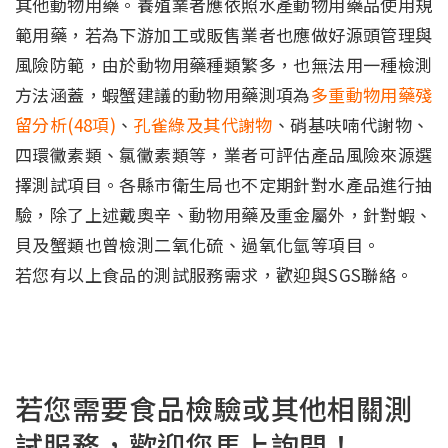
其他動物用藥。養殖業者應依照水產動物用藥品使用規
範用藥，若為下游加工或販售業者也應做好源頭管理與
風險防範，由於動物用藥種類繁多，也無法用一種檢測
方法涵蓋，蝦蟹建議的動物用藥測項為
多重動物用藥殘
留分析(48項)
、
孔雀綠及其代謝物
、硝基呋喃代謝物、
四環黴素類、氯黴素類等，業者可評估產品風險來源選
擇測試項目。各縣市衛生局也不定期針對水產品進行抽
驗，除了上述戴奧辛、動物用藥及重金屬外，針對蝦、
貝及蟹類也曾檢測二氧化硫、過氧化氫等項目。
若您有以上食品的測試服務需求，歡迎與SGS聯絡。
若您需要食品檢驗或其他相關測
試服務，歡迎您馬上詢問！