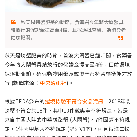
秋天是螃蟹肥美的時節，食藥署今年將大閘蟹具
結放行的保證金提高至4倍，且採逐批查驗，為消費者
健康把關。
秋天是螃蟹肥美的時節，首波大閘蟹已經叩關，食藥署
今年將大閘蟹具結放行的保證金提高至4倍，目前邊境
採逐批查驗，確保動物用藥及戴奧辛都符合標準後才放
行 (新聞來源：
中央通訊社
)。
根據TFDA公布的
邊境檢驗不符合食品資訊
，2018年間
螃蟹不符合共18件，其中10件戴奧辛不符規定，皆是
來自中國大陸的中華絨螯蟹 (大閘蟹)，7件因鎘不符規
定，1件因甲基汞不符規定 (詳述如下)，可見得進口螃