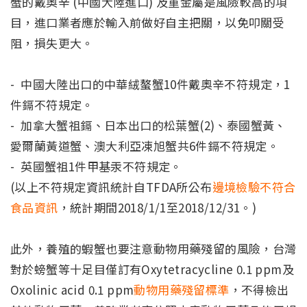
蟹的戴奧辛 (中國大陸進口) 及重金屬是風險較高的項
目，進口業者應於輸入前做好自主把關，以免叩關受
阻，損失更大。
- 中國大陸出口的中華絨螯蟹10件戴奧辛不符規定，1
件鎘不符規定。
- 加拿大蟹祖鎘、日本出口的松葉蟹(2)、泰國蟹黃、
愛爾蘭黃道蟹、澳大利亞凍旭蟹共6件鎘不符規定。
- 英國蟹祖1件甲基汞不符規定。
(以上不符規定資訊統計自TFDA所公布
邊境檢驗不符合
食品資訊
，統計期間2018/1/1至2018/12/31。)
此外，養殖的蝦蟹也要注意動物用藥殘留的風險，台灣
對於螃蟹等十足目僅訂有Oxytetracycline 0.1 ppm及
Oxolinic acid 0.1 ppm
動物用藥殘留標準
，不得檢出