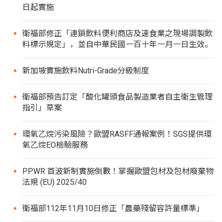
日起實施
衛福部修正「連鎖飲料便利商店及速食業之現場調製飲
料標示規定」，並自中華民國一百十年一月一日生效。
新加坡實施飲料Nutri-Grade分級制度
衛福部預告訂定「酸化罐頭食品製造業者自主衛生管理
指引」草案
環氧乙烷污染風險？歐盟RASFF通報案例！SGS提供環
氧乙烷EO檢驗服務
PPWR 首波新制實施倒數！掌握歐盟包材及包材廢棄物
法規 (EU) 2025/40
衛福部112年11月10日修正「農藥殘留容許量標準」