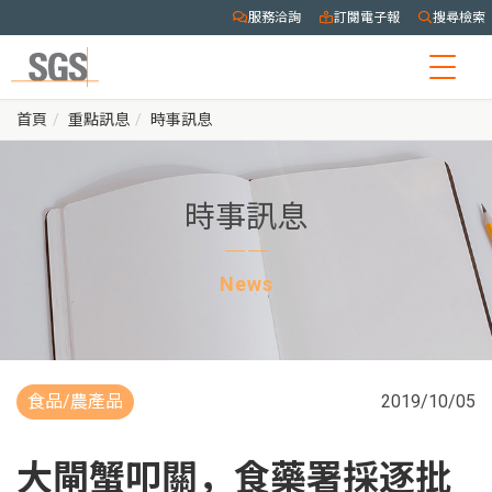
服務洽詢
訂閱電子報
搜尋檢索
Togg
navig
首頁
重點訊息
時事訊息
時事訊息
News
食品/農產品
2019/10/05
大閘蟹叩關，食藥署採逐批