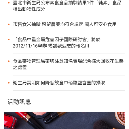
臺北市衛生局公布素食食品抽驗結果1件「純素」食品
檢出動物性成分
市售食米抽驗 殘留農藥均符合規定 國人可安心食用
「食品中重金屬危害因子國際研討會」將於
2012/11/16舉辦 竭誠歡迎您的報名!!!
食品藥物管理局密切注意知名賣場配合擴大回收花生醬
之處置
衛生局說明如何降低飲食中硝酸鹽含量的攝取
活動訊息